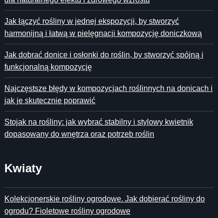
Jak łączyć rośliny w jednej ekspozycji, by stworzyć
harmonijną i łatwą w pielęgnacji kompozycję doniczkową
Jak dobrać donice i osłonki do roślin, by stworzyć spójną i
funkcjonalną kompozycję
Najczęstsze błędy w kompozycjach roślinnych na donicach i
jak je skutecznie poprawić
Stojak na rośliny: jak wybrać stabilny i stylowy kwietnik
dopasowany do wnętrza oraz potrzeb roślin
Kwiaty
Kolekcjonerskie rośliny ogrodowe. Jak dobierać rośliny do
ogrodu? Fioletowe rośliny ogrodowe