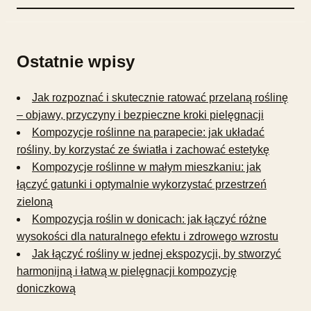
Ostatnie wpisy
Jak rozpoznać i skutecznie ratować przelaną roślinę
– objawy, przyczyny i bezpieczne kroki pielęgnacji
Kompozycje roślinne na parapecie: jak układać
rośliny, by korzystać ze światła i zachować estetykę
Kompozycje roślinne w małym mieszkaniu: jak
łączyć gatunki i optymalnie wykorzystać przestrzeń
zieloną
Kompozycja roślin w donicach: jak łączyć różne
wysokości dla naturalnego efektu i zdrowego wzrostu
Jak łączyć rośliny w jednej ekspozycji, by stworzyć
harmonijną i łatwą w pielęgnacji kompozycję
doniczkową