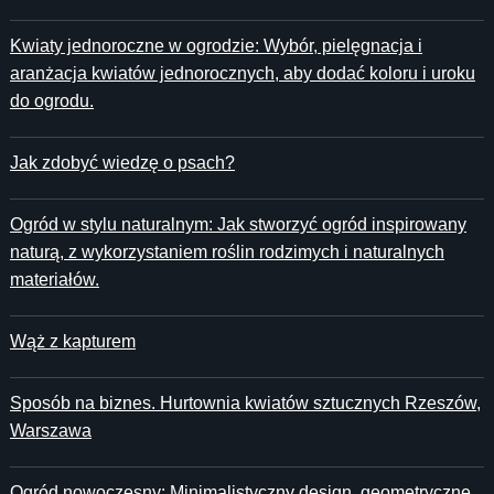
Kwiaty jednoroczne w ogrodzie: Wybór, pielęgnacja i
aranżacja kwiatów jednorocznych, aby dodać koloru i uroku
do ogrodu.
Jak zdobyć wiedzę o psach?
Ogród w stylu naturalnym: Jak stworzyć ogród inspirowany
naturą, z wykorzystaniem roślin rodzimych i naturalnych
materiałów.
Wąż z kapturem
Sposób na biznes. Hurtownia kwiatów sztucznych Rzeszów,
Warszawa
Ogród nowoczesny: Minimalistyczny design, geometryczne