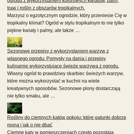
ogrodu z wykorzystaniem kolorowych kwiatów, palm,
traw i roślin z obszarów tropikalnych.
Marzysz o egzotycznym ogrodzie, który przeniesie Cię w
tropikalny klimat? Ogród w stylu tropikalnym to nie tylko
piękne kwiaty i palmy, ale także …
Sezonowe przepisy z wykorzystaniem warzyw z
własnego ogrodu: Pomysły na dania i przepisy
kulinarnie wykorzystujące świeże warzywa z ogrodu.
Własny ogród to prawdziwy skarbiec świeżych warzyw,
które można wykorzystać w kuchni na wiele
kreatywnych sposobów. Sezonowe plony dostarczają
nie tylko smaku, ale …
Rośliny do ciemnych kątów pokoju: które gatunki dobrze
rosną i jak o nie dbać
Ciemne kąty w pomieszczeniach często pozostają