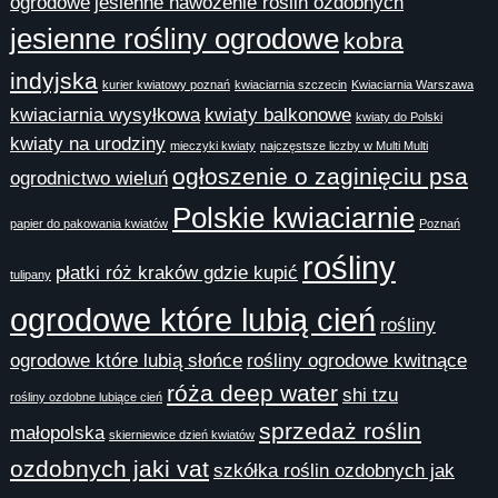
ogrodowe
jesienne nawożenie roślin ozdobnych
jesienne rośliny ogrodowe
kobra
indyjska
kurier kwiatowy poznań
kwiaciarnia szczecin
Kwiaciarnia Warszawa
kwiaciarnia wysyłkowa
kwiaty balkonowe
kwiaty do Polski
kwiaty na urodziny
mieczyki kwiaty
najczęstsze liczby w Multi Multi
ogłoszenie o zaginięciu psa
ogrodnictwo wieluń
Polskie kwiaciarnie
papier do pakowania kwiatów
Poznań
rośliny
płatki róż kraków gdzie kupić
tulipany
ogrodowe które lubią cień
rośliny
ogrodowe które lubią słońce
rośliny ogrodowe kwitnące
róża deep water
shi tzu
rośliny ozdobne lubiące cień
sprzedaż roślin
małopolska
skierniewice dzień kwiatów
ozdobnych jaki vat
szkółka roślin ozdobnych jak