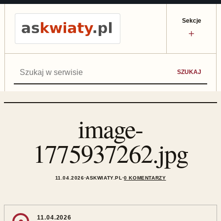
Sekcje
＋
Szukaj:
SZUKAJ
image-
1775937262.jpg
11.04.2026
·
ASKWIATY.PL
·
0 KOMENTARZY
11.04.2026