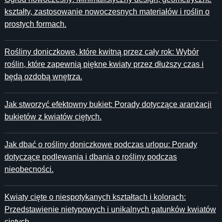
kształty, zastosowanie nowoczesnych materiałów i roślin o
prostych formach.
Rośliny doniczkowe, które kwitną przez cały rok: Wybór
roślin, które zapewnią piękne kwiaty przez dłuższy czas i
będą ozdobą wnętrza.
Jak stworzyć efektowny bukiet: Porady dotyczące aranżacji
bukietów z kwiatów ciętych.
Jak dbać o rośliny doniczkowe podczas urlopu: Porady
dotyczące podlewania i dbania o rośliny podczas
nieobecności.
Kwiaty cięte o niespotykanych kształtach i kolorach:
Przedstawienie nietypowych i unikalnych gatunków kwiatów
ciętych.