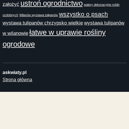
ustroń ogrodnictwo
założyć
walory dekoracyjne roślin
wszystko o psach
ozdobnych
Wilanów wystawa tulipanów
wystawa tulipanów chrzypsko wielkie
wystawa tulipanów
łatwe w uprawie rośliny
w wilanowie
ogrodowe
askwiaty.pl
Strona główna