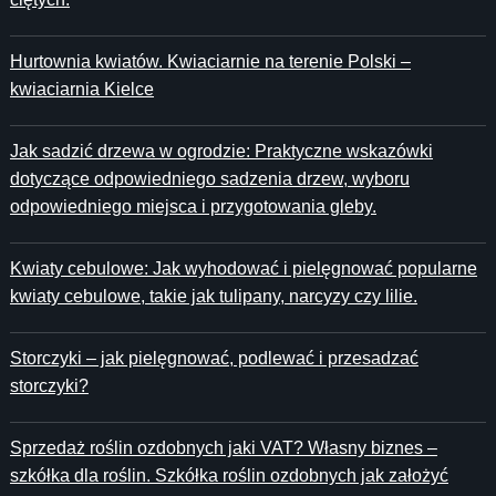
Hurtownia kwiatów. Kwiaciarnie na terenie Polski –
kwiaciarnia Kielce
Jak sadzić drzewa w ogrodzie: Praktyczne wskazówki
dotyczące odpowiedniego sadzenia drzew, wyboru
odpowiedniego miejsca i przygotowania gleby.
Kwiaty cebulowe: Jak wyhodować i pielęgnować popularne
kwiaty cebulowe, takie jak tulipany, narcyzy czy lilie.
Storczyki – jak pielęgnować, podlewać i przesadzać
storczyki?
Sprzedaż roślin ozdobnych jaki VAT? Własny biznes –
szkółka dla roślin. Szkółka roślin ozdobnych jak założyć