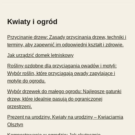
Kwiaty i ogród
Przycinanie drzew: Zasady przycinania drzew, techniki i
terminy, aby zapewnić im odpowiedni kształt i zdrowie.
Jak urządzić domek letniskowy
Rośliny ozdobne dla przyciągania owadów i motyli:
Wybór roślin, które przyciągają owady zapylające i
motyle do ogrodu.
Wybór drzewek do małego ogrodu: Najlepsze gatunki
drzew, które idealnie pasują do ograniczonej
przestrzeni.
Prezent na urodziny. Kwiaty na urodziny – Kwiaciarnia
Olsztyn