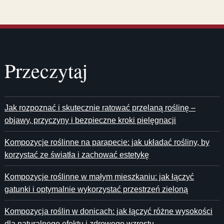
Przeczytaj
Jak rozpoznać i skutecznie ratować przelaną roślinę –
objawy, przyczyny i bezpieczne kroki pielęgnacji
Kompozycje roślinne na parapecie: jak układać rośliny, by
korzystać ze światła i zachować estetykę
Kompozycje roślinne w małym mieszkaniu: jak łączyć
gatunki i optymalnie wykorzystać przestrzeń zieloną
Kompozycja roślin w donicach: jak łączyć różne wysokości
dla naturalnego efektu i zdrowego wzrostu