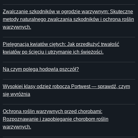
Zwalczanie szkodników w ogrodzie warzywnym: Skuteczne
metody naturalnego zwalczania szkodników i ochrona roślin
warzywnych.
Pielęgnacja kwiatów ciętych: Jak przedłużyć trwałość
kwiatów po ścięciu i utrzymanie ich świeżości.
Na czym polega hodowla pszczół?
Wysokiej klasy odzież robocza Portwest — sprawdź, czym
się wyróżnia
Ochrona roślin warzywnych przed chorobami:
Rozpoznawanie i zapobieganie chorobom roślin
warzywnych.