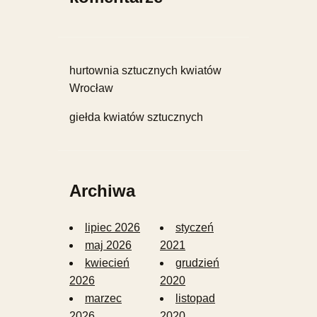
hurtownia sztucznych kwiatów
Wrocław
giełda kwiatów sztucznych
Archiwa
lipiec 2026
styczeń
maj 2026
2021
kwiecień
grudzień
2026
2020
marzec
listopad
2026
2020