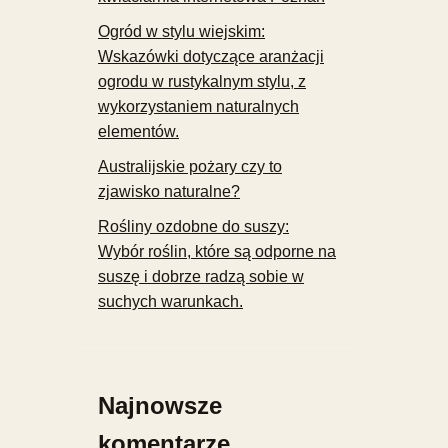
Ogród w stylu wiejskim:
Wskazówki dotyczące aranżacji
ogrodu w rustykalnym stylu, z
wykorzystaniem naturalnych
elementów.
Australijskie pożary czy to
zjawisko naturalne?
Rośliny ozdobne do suszy:
Wybór roślin, które są odporne na
suszę i dobrze radzą sobie w
suchych warunkach.
Najnowsze
komentarze