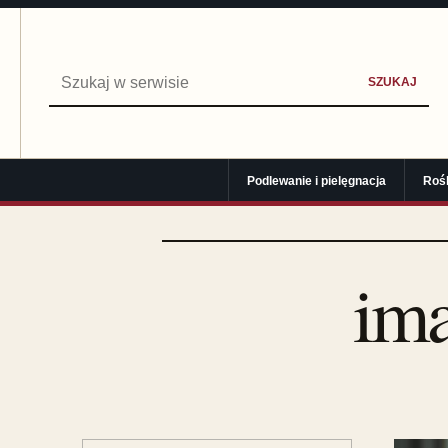
Szukaj:
SZUKAJ
Podlewanie i pielęgnacja
Roś
im