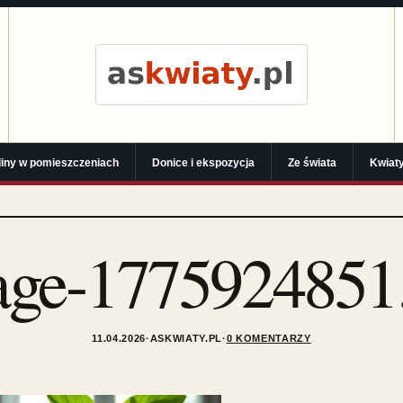
liny w pomieszczeniach
Donice i ekspozycja
Ze świata
Kwiaty
age-1775924851.
11.04.2026
·
ASKWIATY.PL
·
0 KOMENTARZY