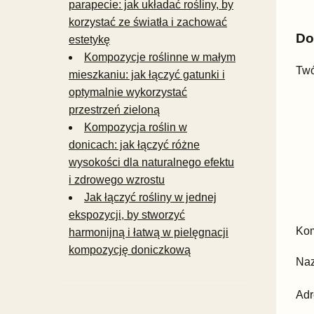
parapecie: jak układać rośliny, by
korzystać ze światła i zachować
Do
estetykę
Kompozycje roślinne w małym
Twó
mieszkaniu: jak łączyć gatunki i
optymalnie wykorzystać
przestrzeń zieloną
Kompozycja roślin w
donicach: jak łączyć różne
wysokości dla naturalnego efektu
i zdrowego wzrostu
Jak łączyć rośliny w jednej
ekspozycji, by stworzyć
Ko
harmonijną i łatwą w pielęgnacji
kompozycję doniczkową
Na
Adr