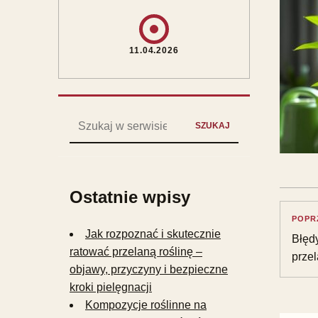
11.04.2026
Szukaj:
SZUKAJ
Ostatnie wpisy
POPR
Jak rozpoznać i skutecznie
Błędy
ratować przelaną roślinę –
przel
objawy, przyczyny i bezpieczne
kroki pielęgnacji
Kompozycje roślinne na