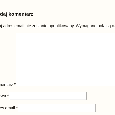
daj komentarz
j adres email nie zostanie opublikowany.
Wymagane pola są 
mentarz
*
zwa
*
es email
*