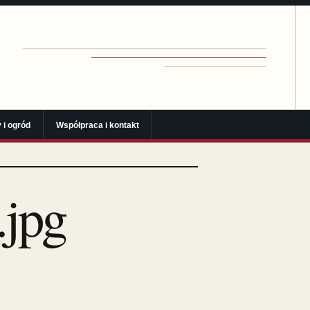
 i ogród
Współpraca i kontakt
jpg