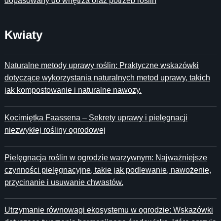
dopasowany do wnętrza oraz potrzeb roślin
Kwiaty
Naturalne metody uprawy roślin: Praktyczne wskazówki
dotyczące wykorzystania naturalnych metod uprawy, takich
jak kompostowanie i naturalne nawozy.
Kocimiętka Faassena – Sekrety uprawy i pielęgnacji
niezwykłej rośliny ogrodowej
Pielęgnacja roślin w ogrodzie warzywnym: Najważniejsze
czynności pielęgnacyjne, takie jak podlewanie, nawożenie,
przycinanie i usuwanie chwastów.
Utrzymanie równowagi ekosystemu w ogrodzie: Wskazówki