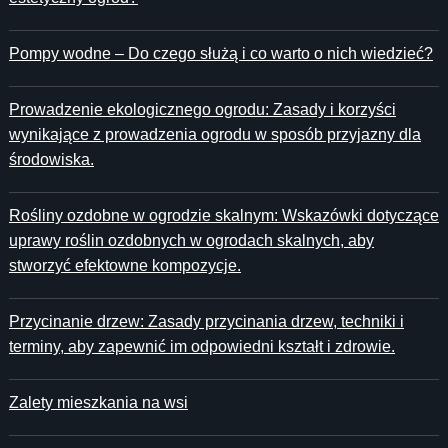
Pompy wodne – Do czego służą i co warto o nich wiedzieć?
Prowadzenie ekologicznego ogrodu: Zasady i korzyści
wynikające z prowadzenia ogrodu w sposób przyjazny dla
środowiska.
Rośliny ozdobne w ogrodzie skalnym: Wskazówki dotyczące
uprawy roślin ozdobnych w ogrodach skalnych, aby
stworzyć efektowne kompozycje.
Przycinanie drzew: Zasady przycinania drzew, techniki i
terminy, aby zapewnić im odpowiedni kształt i zdrowie.
Zalety mieszkania na wsi