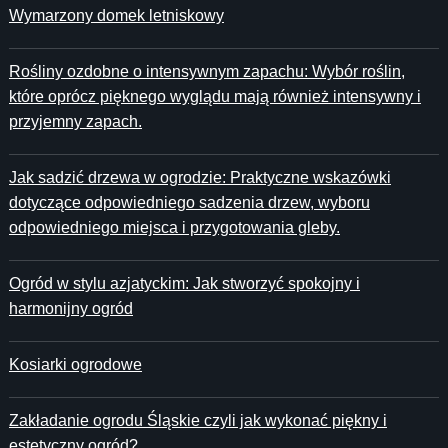
Wymarzony domek letniskowy
Rośliny ozdobne o intensywnym zapachu: Wybór roślin,
które oprócz pięknego wyglądu mają również intensywny i
przyjemny zapach.
Jak sadzić drzewa w ogrodzie: Praktyczne wskazówki
dotyczące odpowiedniego sadzenia drzew, wyboru
odpowiedniego miejsca i przygotowania gleby.
Ogród w stylu azjatyckim: Jak stworzyć spokojny i
harmonijny ogród
Kosiarki ogrodowe
Zakładanie ogrodu Śląskie czyli jak wykonać piękny i
estetyczny ogród?