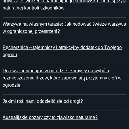
dotyczące tworzenia harmonijnego środowiska, które sprzyja
naturalnej kontroli szkodników.
Warzywa na własnym tarasie: Jak hodować świeże warzywa
w ograniczonej przestrzeni?
Pęcherznica – tajemniczy i atrakcyjny dodatek do Twojego
ogrodu
Drzewa cieniodajne w ogrodzie: Pomysły na wybór i
rozmieszczenie drzew, które zapewniają przyjemny cień w
ogrodzie.
Jakimi roślinami oddzielić się od drogi?
Australijskie pożary czy to zjawisko naturalne?