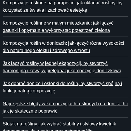
Kompozycje roślinne na parapecie: jak układać rośliny, by
korzystać ze światła i zachować estetykę
Kompozycje roślinne w małym mieszkaniu: jak łączyć
gatunki i optymalnie wykorzystać przestrzeń zieloną
Kompozycja roślin w donicach: jak łączyć różne wysokości
dla naturalnego efektu i zdrowego wzrostu
Jak łączyć rośliny w jednej ekspozycji, by stworzyć
harmonijną i łatwą w pielęgnacji kompozycję doniczkową
Jak dobrać donice i osłonki do roślin, by stworzyć spójną i
funkcjonalną kompozycję
Najczęstsze błędy w kompozycjach roślinnych na donicach i
jak je skutecznie poprawić
Stojak na rośliny: jak wybrać stabilny i stylowy kwietnik