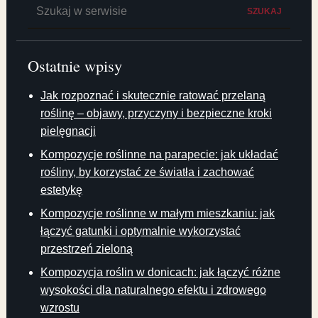
Szukaj:
SZUKAJ
Ostatnie wpisy
Jak rozpoznać i skutecznie ratować przelaną
roślinę – objawy, przyczyny i bezpieczne kroki
pielęgnacji
Kompozycje roślinne na parapecie: jak układać
rośliny, by korzystać ze światła i zachować
estetykę
Kompozycje roślinne w małym mieszkaniu: jak
łączyć gatunki i optymalnie wykorzystać
przestrzeń zieloną
Kompozycja roślin w donicach: jak łączyć różne
wysokości dla naturalnego efektu i zdrowego
wzrostu