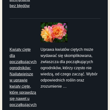
bez błędów
Kwiaty cięte
Uprawa kwiatów ciętych może
dla
wydawać się skomplikowana,
początkujących
zwłaszcza dla początkujących
ogrodników:
ogrodników, którzy często nie
Najłatwiejsze
wiedzą, od czego zacząć. Wybór
w uprawie
odpowiednich roślin oraz
kwiaty cięte,
zrozumienie …
które sprawdzą
się nawet u
początkujących