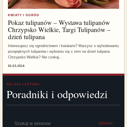
KWIATY I OGRÓD
Pokaz tulipanów – Wystawa tulipanów
Chrzypsko Wielkie, Targi Tulipanów –
dzień tulipana
Interesujesz się ogrodnictwem i kwiatami? Marzysz o wyhodowaniu
przepięknych tulipanów i wybraniu się z nimi na dzień tulipana
Chrzypsko Wielkie? Nie czekaj…
02.03.2018
DALSZA LEKTURA
Poradniki i odpowiedzi
Szukaj:
SZUKAJ