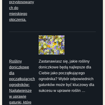
przystosowany
ch do
miejskiego
otoczenia.
Rośliny
Zastanawiasz się, jakie rośliny
doniczkowe
doniczkowe będą najlepsze dla
dla
Ciebie jako początkującego
początkujących
ogrodnika? Wybór odpowiednich
ogrodników:
gatunków może być kluczowy dla
Najłatwiejsze
sukcesu w uprawie roślin …
w uprawie
gatunki, które