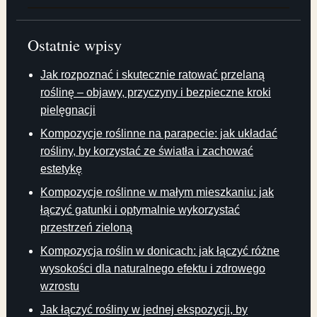
Ostatnie wpisy
Jak rozpoznać i skutecznie ratować przelaną
roślinę – objawy, przyczyny i bezpieczne kroki
pielęgnacji
Kompozycje roślinne na parapecie: jak układać
rośliny, by korzystać ze światła i zachować
estetykę
Kompozycje roślinne w małym mieszkaniu: jak
łączyć gatunki i optymalnie wykorzystać
przestrzeń zieloną
Kompozycja roślin w donicach: jak łączyć różne
wysokości dla naturalnego efektu i zdrowego
wzrostu
Jak łączyć rośliny w jednej ekspozycji, by