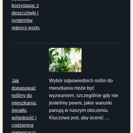
korzystając z
deszczówki i
systemów
retencji wody.
Jak
Wybór odpowiednich roślin do
dopasować
mieszkania może być
rośliny do
wyzwaniem, szczególnie gdy nie
mieszkania:
jesteśmy pewni, jakie warunki
światło,
panują w naszym otoczeniu.
wilgotność i
Kluczowe jest, aby ocenić …
codzienna
pielęgnacja