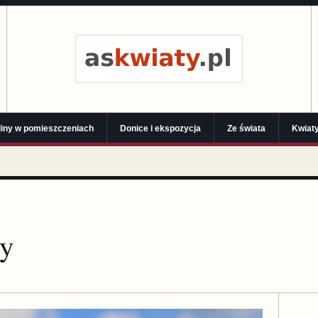
liny w pomieszczeniach
Donice i ekspozycja
Ze świata
Kwiaty
ty