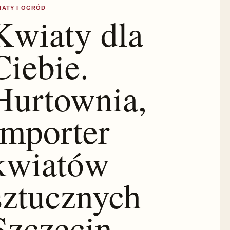
IATY I OGRÓD
Kwiaty dla
Ciebie.
Hurtownia,
importer
kwiatów
sztucznych
Szczecin,