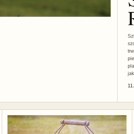
Sz
sz
tr
pi
pl
ja
11