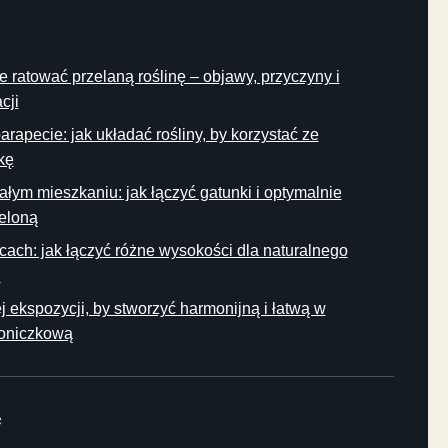
e ratować przelaną roślinę – objawy, przyczyny i
cji
rapecie: jak układać rośliny, by korzystać ze
kę
łym mieszkaniu: jak łączyć gatunki i optymalnie
ieloną
cach: jak łączyć różne wysokości dla naturalnego
u
ej ekspozycji, by stworzyć harmonijną i łatwą w
doniczkową
e