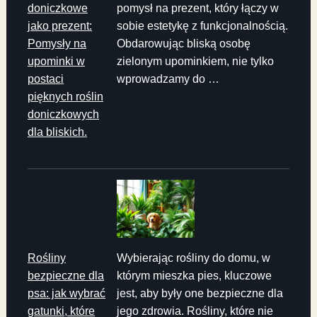
doniczkowe
pomysł na prezent, który łączy w
jako prezent:
sobie estetykę z funkcjonalnością.
Pomysły na
Obdarowując bliską osobę
upominki w
zielonym upominkiem, nie tylko
postaci
wprowadzamy do …
pięknych roślin
doniczkowych
dla bliskich.
Rośliny
Wybierając rośliny do domu, w
bezpieczne dla
którym mieszka pies, kluczowe
psa: jak wybrać
jest, aby były one bezpieczne dla
gatunki, które
jego zdrowia. Rośliny, które nie