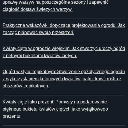
uprawę warzyw na poszczególne sezony i zapewnić
ciągłość dostaw świeżych warzyw.
Praktyczne wskazówki dotyczące projektowania ogrodu: Jak
zacząć planować swoją przestrzeń.
Kwiaty cięte w ogrodzie wiejskim: Jak stworzyć uroczy ogród
z pełnymi bukietami kwiatów ciętych.
Ogród w stylu tropikalnym: Stworzenie egzotycznego ogrodu
z wykorzystaniem kolorowych kwiatów, palm, traw i roślin z
obszarów tropikalnych.
Kwiaty cięte jako prezent: Pomysły na podarowanie
pięknego bukietu kwiatów ciętych jako wyjątkowego
prezentu.