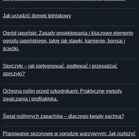
Jak urządzić domek letniskowy
Ogród japoński: Zasady projektowania i kluczowe elementy
ogrodu japońskiego, takie jak stawki, kamienie, bonsai i
ścieżki.
Storczyki – jak pielęgnować, podlewać i przesadzać
storczyki?
Ochrona roślin przed szkodnikami: Praktyczne metody
zwalczania i profilaktyka.
Świat roślinnych zapachów – dlaczego kwiaty pachną?
Planowanie sezonowe w ogrodzie warzywnym: Jak rozłożyć