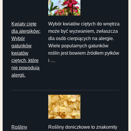
Kwiaty cięte
Wybór kwiatów ciętych do wnętrza
dla alergików:
może być wyzwaniem, zwłaszcza
Wybór
dla osób cierpiących na alergie.
gatunków
Wiele popularnych gatunków
kwiatów
roślin jest bowiem źródłem pyłków
ciętych, które
i …
nie powodują
alergii.
Rośliny
Rośliny doniczkowe to znakomity