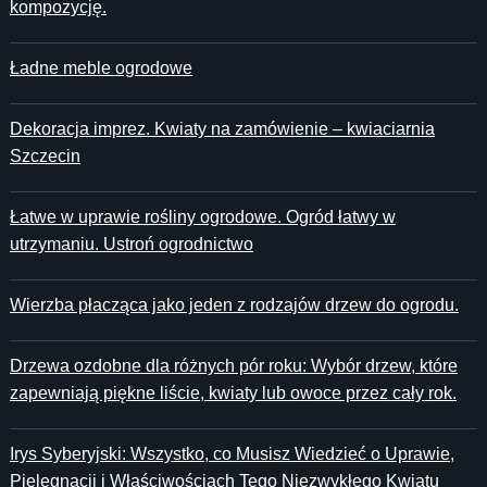
kompozycję.
Ładne meble ogrodowe
Dekoracja imprez. Kwiaty na zamówienie – kwiaciarnia
Szczecin
Łatwe w uprawie rośliny ogrodowe. Ogród łatwy w
utrzymaniu. Ustroń ogrodnictwo
Wierzba płacząca jako jeden z rodzajów drzew do ogrodu.
Drzewa ozdobne dla różnych pór roku: Wybór drzew, które
zapewniają piękne liście, kwiaty lub owoce przez cały rok.
Irys Syberyjski: Wszystko, co Musisz Wiedzieć o Uprawie,
Pielęgnacji i Właściwościach Tego Niezwykłego Kwiatu