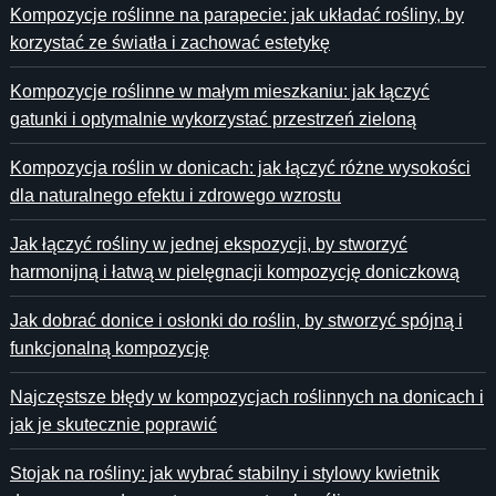
Kompozycje roślinne na parapecie: jak układać rośliny, by
korzystać ze światła i zachować estetykę
Kompozycje roślinne w małym mieszkaniu: jak łączyć
gatunki i optymalnie wykorzystać przestrzeń zieloną
Kompozycja roślin w donicach: jak łączyć różne wysokości
dla naturalnego efektu i zdrowego wzrostu
Jak łączyć rośliny w jednej ekspozycji, by stworzyć
harmonijną i łatwą w pielęgnacji kompozycję doniczkową
Jak dobrać donice i osłonki do roślin, by stworzyć spójną i
funkcjonalną kompozycję
Najczęstsze błędy w kompozycjach roślinnych na donicach i
jak je skutecznie poprawić
Stojak na rośliny: jak wybrać stabilny i stylowy kwietnik