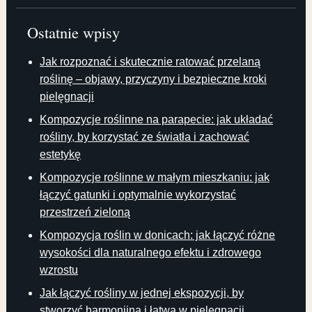
Ostatnie wpisy
Jak rozpoznać i skutecznie ratować przelaną
roślinę – objawy, przyczyny i bezpieczne kroki
pielęgnacji
Kompozycje roślinne na parapecie: jak układać
rośliny, by korzystać ze światła i zachować
estetykę
Kompozycje roślinne w małym mieszkaniu: jak
łączyć gatunki i optymalnie wykorzystać
przestrzeń zieloną
Kompozycja roślin w donicach: jak łączyć różne
wysokości dla naturalnego efektu i zdrowego
wzrostu
Jak łączyć rośliny w jednej ekspozycji, by
stworzyć harmonijną i łatwą w pielęgnacji