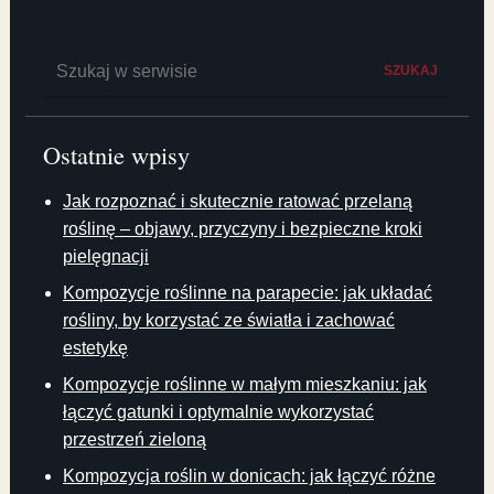
Szukaj:
SZUKAJ
Ostatnie wpisy
Jak rozpoznać i skutecznie ratować przelaną
roślinę – objawy, przyczyny i bezpieczne kroki
pielęgnacji
Kompozycje roślinne na parapecie: jak układać
rośliny, by korzystać ze światła i zachować
estetykę
Kompozycje roślinne w małym mieszkaniu: jak
łączyć gatunki i optymalnie wykorzystać
przestrzeń zieloną
Kompozycja roślin w donicach: jak łączyć różne