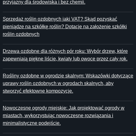
przyjazny dla środowiska i bez chemii.
Sprzedaż roślin ozdobnych jaki VAT? Skąd pozyskać
pieniądze na szkółkę roślin? Dotacje na założenie szkółki
roślin ozdobnych
Drzewa ozdobne dla różnych pór roku: Wybór drzew, które
zapewniają piękne liście, kwiaty lub owoce przez cały rok.
Rośliny ozdobne w ogrodzie skalnym: Wskazówki dotyczące
uprawy roślin ozdobnych w ogrodach skalnych, aby
stworzyć efektowne kompozycje.
Nowoczesne ogrody miejskie: Jak projektować ogrody w
miastach, wykorzystując nowoczesne rozwiązania i
minimalistyczne podejście.