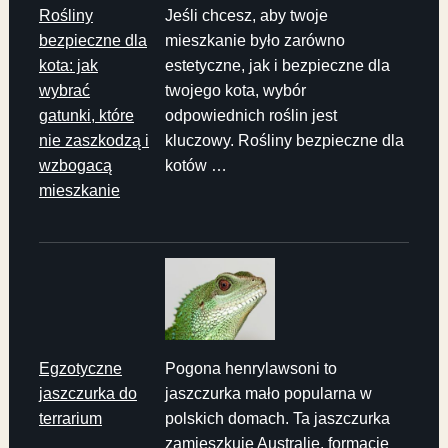
Rośliny
Jeśli chcesz, aby twoje
bezpieczne dla
mieszkanie było zarówno
kota: jak
estetyczne, jak i bezpieczne dla
wybrać
twojego kota, wybór
gatunki, które
odpowiednich roślin jest
nie zaszkodzą i
kluczowy. Rośliny bezpieczne dla
wzbogacą
kotów …
mieszkanie
Egzotyczne
Pogona henrylawsoni to
jaszczurka do
jaszczurka mało popularna w
terrarium
polskich domach. Ta jaszczurka
zamieszkuje Australię, formacje