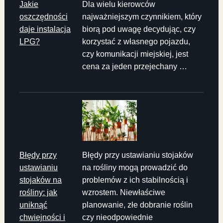
Jakie
Dla wielu kierowców
oszczędności
najważniejszym czynnikiem, który
daje instalacja
biorą pod uwagę decydując, czy
LPG?
korzystać z własnego pojazdu,
czy komunikacji miejskiej, jest
cena za jeden przejechany …
Błędy przy
Błędy przy ustawianiu stojaków
ustawianiu
na rośliny mogą prowadzić do
stojaków na
problemów z ich stabilnością i
rośliny: jak
wzrostem. Niewłaściwe
uniknąć
planowanie, złe dobranie roślin
chwiejności i
czy nieodpowiednie