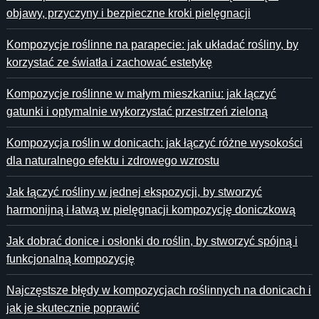
objawy, przyczyny i bezpieczne kroki pielęgnacji
Kompozycje roślinne na parapecie: jak układać rośliny, by
korzystać ze światła i zachować estetykę
Kompozycje roślinne w małym mieszkaniu: jak łączyć
gatunki i optymalnie wykorzystać przestrzeń zieloną
Kompozycja roślin w donicach: jak łączyć różne wysokości
dla naturalnego efektu i zdrowego wzrostu
Jak łączyć rośliny w jednej ekspozycji, by stworzyć
harmonijną i łatwą w pielęgnacji kompozycję doniczkową
Jak dobrać donice i osłonki do roślin, by stworzyć spójną i
funkcjonalną kompozycję
Najczęstsze błędy w kompozycjach roślinnych na donicach i
jak je skutecznie poprawić