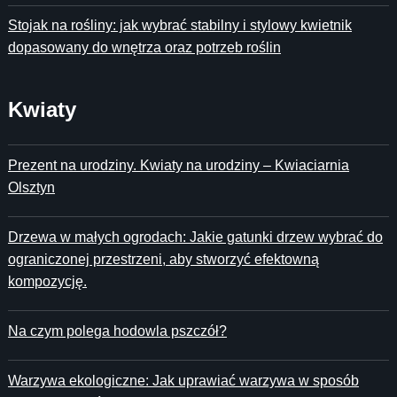
Stojak na rośliny: jak wybrać stabilny i stylowy kwietnik
dopasowany do wnętrza oraz potrzeb roślin
Kwiaty
Prezent na urodziny. Kwiaty na urodziny – Kwiaciarnia
Olsztyn
Drzewa w małych ogrodach: Jakie gatunki drzew wybrać do
ograniczonej przestrzeni, aby stworzyć efektowną
kompozycję.
Na czym polega hodowla pszczół?
Warzywa ekologiczne: Jak uprawiać warzywa w sposób