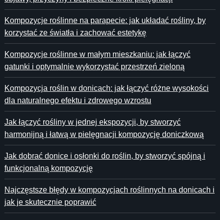
Kompozycje roślinne na parapecie: jak układać rośliny, by
korzystać ze światła i zachować estetykę
Kompozycje roślinne w małym mieszkaniu: jak łączyć
gatunki i optymalnie wykorzystać przestrzeń zieloną
Kompozycja roślin w donicach: jak łączyć różne wysokości
dla naturalnego efektu i zdrowego wzrostu
Jak łączyć rośliny w jednej ekspozycji, by stworzyć
harmonijną i łatwą w pielęgnacji kompozycję doniczkową
Jak dobrać donice i osłonki do roślin, by stworzyć spójną i
funkcjonalną kompozycję
Najczęstsze błędy w kompozycjach roślinnych na donicach i
jak je skutecznie poprawić