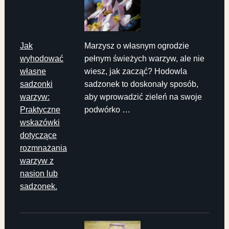
Jak
Marzysz o własnym ogrodzie
wyhodować
pełnym świeżych warzyw, ale nie
własne
wiesz, jak zacząć? Hodowla
sadzonki
sadzonek to doskonały sposób,
warzyw:
aby wprowadzić zieleń na swoje
Praktyczne
podwórko …
wskazówki
dotyczące
rozmnażania
warzyw z
nasion lub
sadzonek.