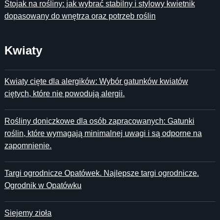
Stojak na rośliny: jak wybrać stabilny i stylowy kwietnik
dopasowany do wnętrza oraz potrzeb roślin
Kwiaty
Kwiaty cięte dla alergików: Wybór gatunków kwiatów
ciętych, które nie powodują alergii.
Rośliny doniczkowe dla osób zapracowanych: Gatunki
roślin, które wymagają minimalnej uwagi i są odporne na
zapomnienie.
Targi ogrodnicze Opatówek. Najlepsze targi ogrodnicze.
Ogrodnik w Opatówku
Siejemy zioła