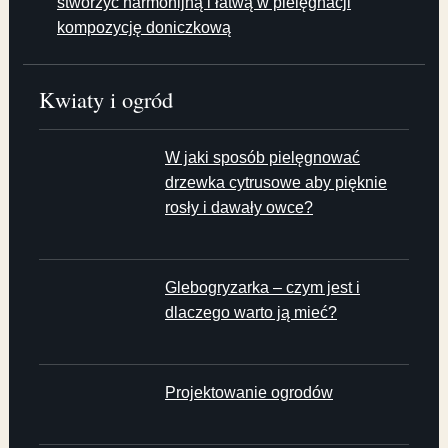
stworzyć harmonijną i łatwą w pielęgnacji
kompozycję doniczkową
Kwiaty i ogród
W jaki sposób pielęgnować
drzewka cytrusowe aby pięknie
rosły i dawały owce?
Glebogryzarka – czym jest i
dlaczego warto ją mieć?
Projektowanie ogrodów