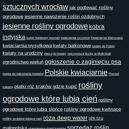
sztucznych wrocław
jak podlewać rośliny
ogrodowe
jesienne nawożenie roślin ozdobnych
jesienne rośliny ogrodowe
kobra
indyjska
kurier kwiatowy poznań
kwiaciarnia szczecin
Kwiaciarnia Warszawa
kwiaciarnia wysyłkowa
kwiaty balkonowe
kwiaty do Polski
kwiaty na urodziny
mieczyki kwiaty
najczęstsze liczby w Multi Multi
ogłoszenie o zaginięciu psa
ogrodnictwo wieluń
Polskie kwiaciarnie
papier do pakowania kwiatów
Poznań
rośliny
płatki róż kraków gdzie kupić
tulipany
ogrodowe które lubią cień
rośliny
ogrodowe które lubią słońce
rośliny ogrodowe kwitnące
róża deep water
shi tzu
rośliny ozdobne lubiące cień
sprzedaż roślin
małopolska
skierniewice dzień kwiatów