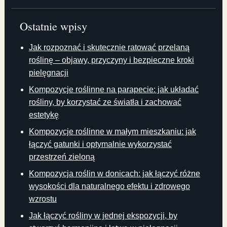
Ostatnie wpisy
Jak rozpoznać i skutecznie ratować przelaną
roślinę – objawy, przyczyny i bezpieczne kroki
pielęgnacji
Kompozycje roślinne na parapecie: jak układać
rośliny, by korzystać ze światła i zachować
estetykę
Kompozycje roślinne w małym mieszkaniu: jak
łączyć gatunki i optymalnie wykorzystać
przestrzeń zieloną
Kompozycja roślin w donicach: jak łączyć różne
wysokości dla naturalnego efektu i zdrowego
wzrostu
Jak łączyć rośliny w jednej ekspozycji, by