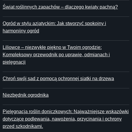
Świat roślinnych zapachów – dlaczego kwiaty pachną?
Ogród w stylu azjatyckim: Jak stworzyć spokojny i
harmonijny ogród
Liliowce – niezwykłe piękno w Twoim ogrodzie:
Kompleksowy przewodnik po uprawie, odmianach i
pielęgnacji
Chroń swój sad z pomocą ochronnej siatki na drzewa
Niezbędnik ogrodnika
Pielęgnacja roślin doniczkowych: Najważniejsze wskazówki
dotyczące podlewania, nawożenia, przycinania i ochrony
przed szkodnikami.