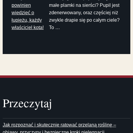
powinien
małe plamki na sierści? Pupil jest
wiedzieć o
zdenerwowany, oraz częściej niż
łupieżu, każdy
zwykle drapie się po całym ciele?
właściciel kota!
To …
Przeczytaj
Jak rozpoznać i skutecznie ratować przelaną roślinę –
objawy, przyczyny i bezpieczne kroki pielęgnacji