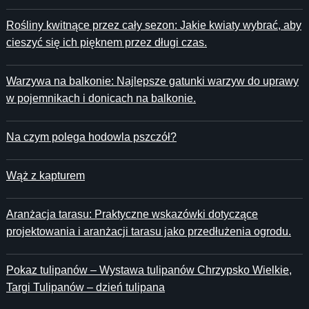
Rośliny kwitnące przez cały sezon: Jakie kwiaty wybrać, aby
cieszyć się ich pięknem przez długi czas.
Warzywa na balkonie: Najlepsze gatunki warzyw do uprawy
w pojemnikach i donicach na balkonie.
Na czym polega hodowla pszczół?
Wąż z kapturem
Aranżacja tarasu: Praktyczne wskazówki dotyczące
projektowania i aranżacji tarasu jako przedłużenia ogrodu.
Pokaz tulipanów – Wystawa tulipanów Chrzypsko Wielkie,
Targi Tulipanów – dzień tulipana