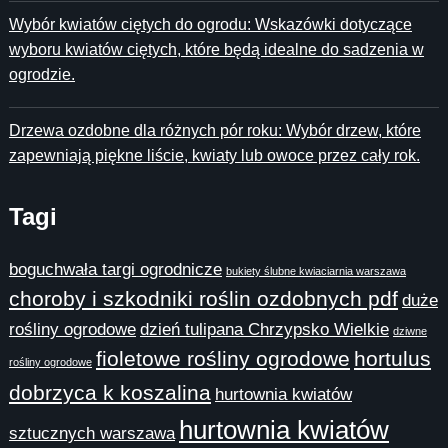
Wybór kwiatów ciętych do ogrodu: Wskazówki dotyczące
wyboru kwiatów ciętych, które będą idealne do sadzenia w
ogrodzie.
Drzewa ozdobne dla różnych pór roku: Wybór drzew, które
zapewniają piękne liście, kwiaty lub owoce przez cały rok.
Tagi
boguchwała targi ogrodnicze
bukiety ślubne kwiaciarnia warszawa
choroby i szkodniki roślin ozdobnych pdf
duże
rośliny ogrodowe
dzień tulipana Chrzypsko Wielkie
dziwne
fioletowe rośliny ogrodowe
hortulus
rośliny ogrodowe
dobrzyca k koszalina
hurtownia kwiatów
hurtownia kwiatów
sztucznych warszawa