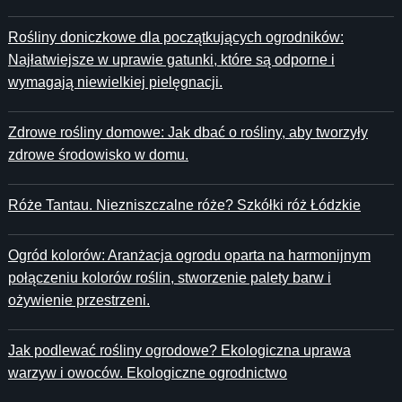
Rośliny doniczkowe dla początkujących ogrodników:
Najłatwiejsze w uprawie gatunki, które są odporne i
wymagają niewielkiej pielęgnacji.
Zdrowe rośliny domowe: Jak dbać o rośliny, aby tworzyły
zdrowe środowisko w domu.
Róże Tantau. Niezniszczalne róże? Szkółki róż Łódzkie
Ogród kolorów: Aranżacja ogrodu oparta na harmonijnym
połączeniu kolorów roślin, stworzenie palety barw i
ożywienie przestrzeni.
Jak podlewać rośliny ogrodowe? Ekologiczna uprawa
warzyw i owoców. Ekologiczne ogrodnictwo