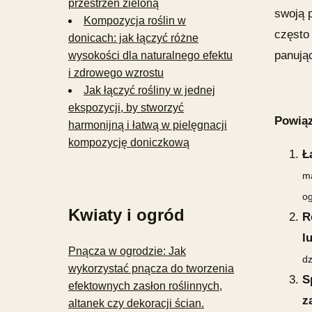
przestrzeń zieloną
swoją 
Kompozycja roślin w
często
donicach: jak łączyć różne
panują
wysokości dla naturalnego efektu
i zdrowego wzrostu
Jak łączyć rośliny w jednej
ekspozycji, by stworzyć
Powiąz
harmonijną i łatwą w pielęgnacji
kompozycję doniczkową
Ł
ma
og
Kwiaty i ogród
R
l
Pnącza w ogrodzie: Jak
dz
wykorzystać pnącza do tworzenia
S
efektownych zasłon roślinnych,
z
altanek czy dekoracji ścian.