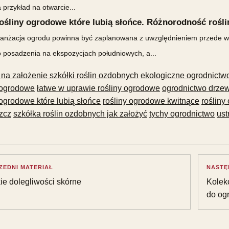
 przykład na otwarcie...
ośliny ogrodowe które lubią słońce. Różnorodność rośl
anżacja ogrodu powinna być zaplanowana z uwzględnieniem przede wsz
 posadzenia na ekspozycjach południowych, a...
 na założenie szkółki roślin ozdobnych
ekologiczne ogrodnictw
 ogrodowe
łatwe w uprawie rośliny ogrodowe
ogrodnictwo drz
 ogrodowe które lubią słońce
rośliny ogrodowe kwitnące
rośliny
zcz
szkółka roślin ozdobnych jak założyć
tychy ogrodnictwo
ust
ZEDNI MATERIAŁ
NASTĘ
ie dolegliwości skórne
Kolekc
do og