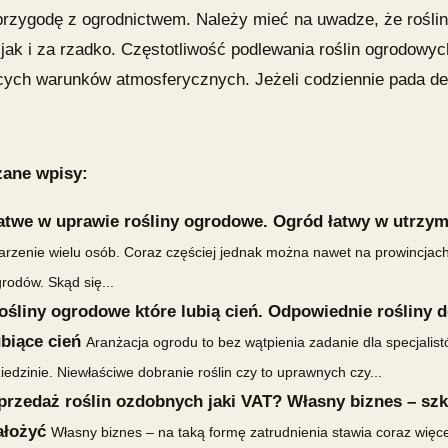
przygodę z ogrodnictwem. Należy mieć na uwadze, że rośl
 jak i za rzadko. Częstotliwość podlewania roślin ogrodowy
cych warunków atmosferycznych. Jeżeli codziennie pada des
ane wpisy:
atwe w uprawie rośliny ogrodowe. Ogród łatwy w utrzym
rzenie wielu osób. Coraz częściej jednak można nawet na prowincjach
rodów. Skąd się...
ośliny ogrodowe które lubią cień. Odpowiednie rośliny 
ubiące cień
Aranżacja ogrodu to bez wątpienia zadanie dla specjalis
iedzinie. Niewłaściwe dobranie roślin czy to uprawnych czy...
przedaż roślin ozdobnych jaki VAT? Własny biznes – szkó
ałożyć
Własny biznes – na taką formę zatrudnienia stawia coraz więc