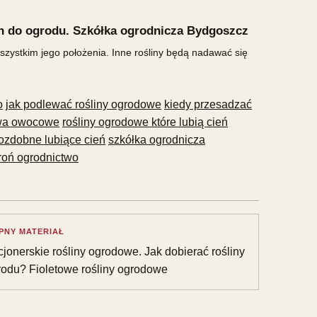
in do ogrodu. Szkółka ogrodnicza Bydgoszcz
ystkim jego położenia. Inne rośliny będą nadawać się
o
jak podlewać rośliny ogrodowe
kiedy przesadzać
ewa owocowe
rośliny ogrodowe które lubią cień
 ozdobne lubiące cień
szkółka ogrodnicza
roń ogrodnictwo
PNY MATERIAŁ
jonerskie rośliny ogrodowe. Jak dobierać rośliny
rodu? Fioletowe rośliny ogrodowe