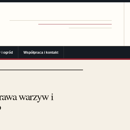
 i ogród
Współpraca i kontakt
prawa warzyw i
o