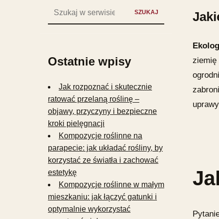
Szukaj:
SZUKAJ
Jaki
Ekolog
Ostatnie wpisy
ziemię
ogrodn
Jak rozpoznać i skutecznie
zabron
ratować przelaną roślinę –
uprawy
objawy, przyczyny i bezpieczne
kroki pielęgnacji
Kompozycje roślinne na
parapecie: jak układać rośliny, by
korzystać ze światła i zachować
Ja
estetykę
Kompozycje roślinne w małym
mieszkaniu: jak łączyć gatunki i
optymalnie wykorzystać
Pytani