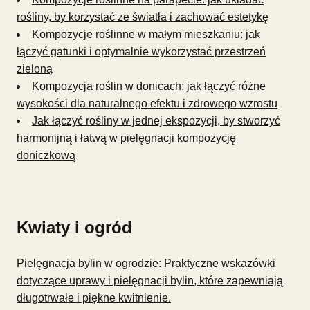
rośliny, by korzystać ze światła i zachować estetykę
Kompozycje roślinne w małym mieszkaniu: jak
łączyć gatunki i optymalnie wykorzystać przestrzeń
zieloną
Kompozycja roślin w donicach: jak łączyć różne
wysokości dla naturalnego efektu i zdrowego wzrostu
Jak łączyć rośliny w jednej ekspozycji, by stworzyć
harmonijną i łatwą w pielęgnacji kompozycję
doniczkową
Kwiaty i ogród
Pielęgnacja bylin w ogrodzie: Praktyczne wskazówki
dotyczące uprawy i pielęgnacji bylin, które zapewniają
długotrwałe i piękne kwitnienie.