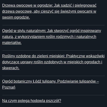
Drzewa owocowe w ogrodzie: Jak sadzić i pielęgnować
drzewa owocowe, aby cieszyć się świeżymi owocami w
swoim ogrodzie.
Ogród w stylu naturalnym: Jak stworzyć ogród inspirowany
naturą, z wykorzystaniem roślin rodzimych i naturalnych
materiałów.
Rośliny ozdobne do zieleni miejskiej: Praktyczne wskazówki
dotyczące uprawy roślin ozdobnych w miejskich ogrodach i
skwerach.
Ogród botaniczny Łódź tulipany. Podziwianie tulipanów –
Poznań
Na czym polega hodowla pszczół?