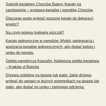
Salonik kwiatowy Chorzów Batory. Kwiaty na
zamówienie – wystawa kwiatów i ogrodów Chorzów
Dlaczego warto wybrać suszone kwiaty do dekoracji
wnętrz?
Na czym polega hodowla pszczół?
Kwiaty jednoroczne w ogrodzie: Wybór, pielęgnacja i
aranżacja kwiatów jednorocznych, aby dodać koloru i
uroku do ogrodu.
Giełda ogrodnicza Koszalin. Najlepsza giełda kwiatowa
– Kraków ul Balicka
Drzewa ozdobne na tarasie lub patio: Jakie drzewa
wybrać do uprawy w dużych pojemnikach na tarasie lub
patio, aby dodać im uroku i zielonego odcienia.