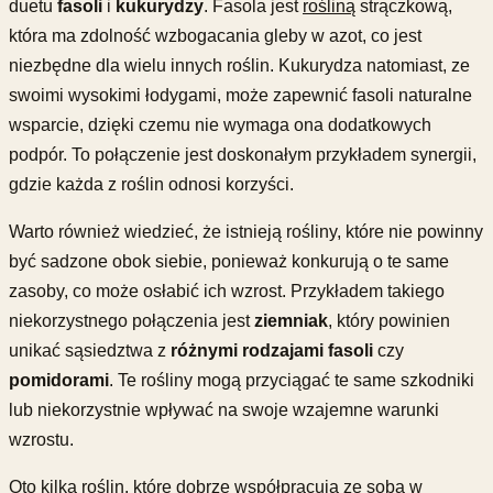
duetu
fasoli
i
kukurydzy
. Fasola jest
rośliną
strączkową,
która ma zdolność wzbogacania gleby w azot, co jest
niezbędne dla wielu innych roślin. Kukurydza natomiast, ze
swoimi wysokimi łodygami, może zapewnić fasoli naturalne
wsparcie, dzięki czemu nie wymaga ona dodatkowych
podpór. To połączenie jest doskonałym przykładem synergii,
gdzie każda z roślin odnosi korzyści.
Warto również wiedzieć, że istnieją rośliny, które nie powinny
być sadzone obok siebie, ponieważ konkurują o te same
zasoby, co może osłabić ich wzrost. Przykładem takiego
niekorzystnego połączenia jest
ziemniak
, który powinien
unikać sąsiedztwa z
różnymi rodzajami fasoli
czy
pomidorami
. Te rośliny mogą przyciągać te same szkodniki
lub niekorzystnie wpływać na swoje wzajemne warunki
wzrostu.
Oto kilka roślin, które dobrze współpracują ze sobą w