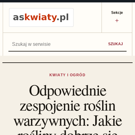
Sekcje
＋
Szukaj:
SZUKAJ
KWIATY I OGRÓD
Odpowiednie
zespojenie roślin
warzywnych: Jakie
rośliny dobrze się