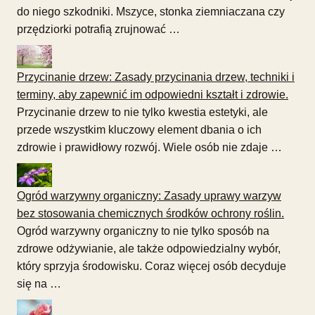
do niego szkodniki. Mszyce, stonka ziemniaczana czy
przędziorki potrafią zrujnować …
Przycinanie drzew: Zasady przycinania drzew, techniki i
terminy, aby zapewnić im odpowiedni kształt i zdrowie.
Przycinanie drzew to nie tylko kwestia estetyki, ale
przede wszystkim kluczowy element dbania o ich
zdrowie i prawidłowy rozwój. Wiele osób nie zdaje …
Ogród warzywny organiczny: Zasady uprawy warzyw
bez stosowania chemicznych środków ochrony roślin.
Ogród warzywny organiczny to nie tylko sposób na
zdrowe odżywianie, ale także odpowiedzialny wybór,
który sprzyja środowisku. Coraz więcej osób decyduje
się na …