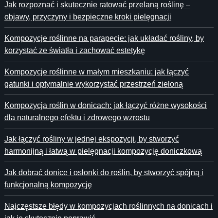
Jak rozpoznać i skutecznie ratować przelaną roślinę –
objawy, przyczyny i bezpieczne kroki pielęgnacji
Kompozycje roślinne na parapecie: jak układać rośliny, by
korzystać ze światła i zachować estetykę
Kompozycje roślinne w małym mieszkaniu: jak łączyć
gatunki i optymalnie wykorzystać przestrzeń zieloną
Kompozycja roślin w donicach: jak łączyć różne wysokości
dla naturalnego efektu i zdrowego wzrostu
Jak łączyć rośliny w jednej ekspozycji, by stworzyć
harmonijną i łatwą w pielęgnacji kompozycję doniczkową
Jak dobrać donice i osłonki do roślin, by stworzyć spójną i
funkcjonalną kompozycję
Najczęstsze błędy w kompozycjach roślinnych na donicach i