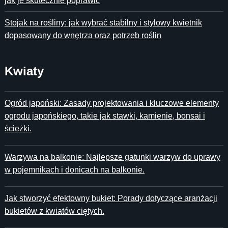
jak je skutecznie poprawić
Stojak na rośliny: jak wybrać stabilny i stylowy kwietnik
dopasowany do wnętrza oraz potrzeb roślin
Kwiaty
Ogród japoński: Zasady projektowania i kluczowe elementy
ogrodu japońskiego, takie jak stawki, kamienie, bonsai i
ścieżki.
Warzywa na balkonie: Najlepsze gatunki warzyw do uprawy
w pojemnikach i donicach na balkonie.
Jak stworzyć efektowny bukiet: Porady dotyczące aranżacji
bukietów z kwiatów ciętych.