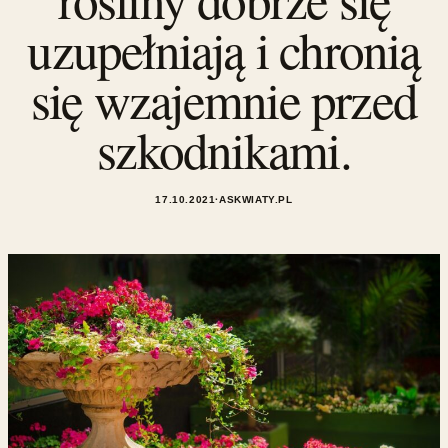
uzupełniają i chronią
się wzajemnie przed
szkodnikami.
17.10.2021
·
ASKWIATY.PL