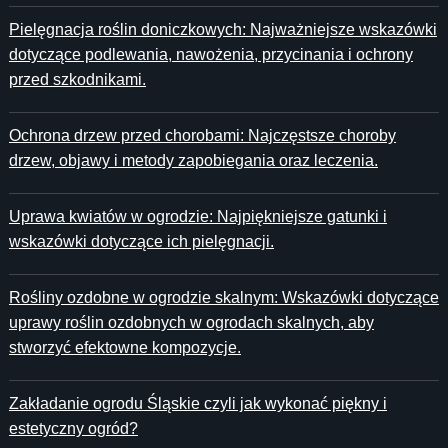
Pielęgnacja roślin doniczkowych: Najważniejsze wskazówki
dotyczące podlewania, nawożenia, przycinania i ochrony
przed szkodnikami.
Ochrona drzew przed chorobami: Najczęstsze choroby
drzew, objawy i metody zapobiegania oraz leczenia.
Uprawa kwiatów w ogrodzie: Najpiękniejsze gatunki i
wskazówki dotyczące ich pielęgnacji.
Rośliny ozdobne w ogrodzie skalnym: Wskazówki dotyczące
uprawy roślin ozdobnych w ogrodach skalnych, aby
stworzyć efektowne kompozycje.
Zakładanie ogrodu Śląskie czyli jak wykonać piękny i
estetyczny ogród?