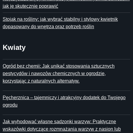
jak je skutecznie poprawić
Stojak na rośliny: jak wybrać stabilny i stylowy kwietnik
dopasowany do wnętrza oraz potrzeb roślin
Kwiaty
Ogród bez chemii: Jak unikać stosowania sztucznych
pestycydów i nawozów chemicznych w ogrodzie,
korzystając z naturalnych alternatyw.
Pęcherznica – tajemniczy i atrakcyjny dodatek do Twojego
ogrodu
Jak wyhodować własne sadzonki warzyw: Praktyczne
wskazówki dotyczące rozmnażania warzyw z nasion lub