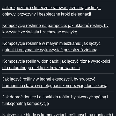
Jak rozpoznać i skutecznie ratować przelaną roślinę –
objawy, przyczyny i bezpieczne kroki pielęgnacji
Kompozycje roślinne na parapecie: jak układać rośliny, by
korzystać ze światła i zachować estetykę
Kompozycje roślinne w małym mieszkaniu: jak łączyć
gatunki i optymalnie wykorzystać przestrzeń zieloną
Kompozycja roślin w donicach: jak łączyć różne wysokości
dla naturalnego efektu i zdrowego wzrostu
Jak łączyć rośliny w jednej ekspozycji, by stworzyć
harmonijną i łatwą w pielęgnacji kompozycję doniczkową
Jak dobrać donice i osłonki do roślin, by stworzyć spójną i
funkcjonalną kompozycję
Najczęstsze błędy w kompozycjach roślinnych na donicach i