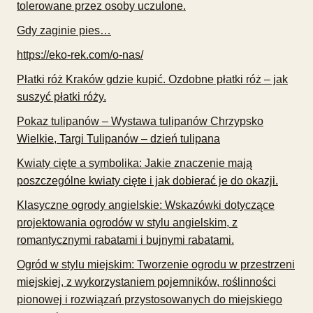
tolerowane przez osoby uczulone.
Gdy zaginie pies…
https://eko-rek.com/o-nas/
Płatki róż Kraków gdzie kupić. Ozdobne płatki róż – jak
suszyć płatki róży.
Pokaz tulipanów – Wystawa tulipanów Chrzypsko
Wielkie, Targi Tulipanów – dzień tulipana
Kwiaty cięte a symbolika: Jakie znaczenie mają
poszczególne kwiaty cięte i jak dobierać je do okazji.
Klasyczne ogrody angielskie: Wskazówki dotyczące
projektowania ogrodów w stylu angielskim, z
romantycznymi rabatami i bujnymi rabatami.
Ogród w stylu miejskim: Tworzenie ogrodu w przestrzeni
miejskiej, z wykorzystaniem pojemników, roślinności
pionowej i rozwiązań przystosowanych do miejskiego