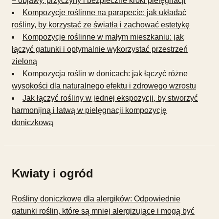
– objawy, przyczyny i bezpieczne kroki pielęgnacji
Kompozycje roślinne na parapecie: jak układać
rośliny, by korzystać ze światła i zachować estetykę
Kompozycje roślinne w małym mieszkaniu: jak
łączyć gatunki i optymalnie wykorzystać przestrzeń
zieloną
Kompozycja roślin w donicach: jak łączyć różne
wysokości dla naturalnego efektu i zdrowego wzrostu
Jak łączyć rośliny w jednej ekspozycji, by stworzyć
harmonijną i łatwą w pielęgnacji kompozycję
doniczkową
Kwiaty i ogród
Rośliny doniczkowe dla alergików: Odpowiednie
gatunki roślin, które są mniej alergizujące i mogą być