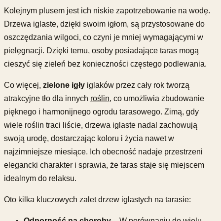
Kolejnym plusem jest ich niskie zapotrzebowanie na wodę.
Drzewa iglaste, dzięki swoim igłom, są przystosowane do
oszczędzania wilgoci, co czyni je mniej wymagającymi w
pielęgnacji. Dzięki temu, osoby posiadające taras mogą
cieszyć się zieleń bez konieczności częstego podlewania.
Co więcej,
zielone igły
iglaków przez cały rok tworzą
atrakcyjne tło dla innych
roślin
, co umożliwia zbudowanie
pięknego i harmonijnego ogrodu tarasowego. Zimą, gdy
wiele roślin traci liście, drzewa iglaste nadal zachowują
swoją urodę, dostarczając koloru i życia nawet w
najzimniejsze miesiące. Ich obecność nadaje przestrzeni
elegancki charakter i sprawia, że taras staje się miejscem
idealnym do relaksu.
Oto kilka kluczowych zalet drzew iglastych na tarasie:
Odporność na choroby
– W porównaniu do wielu