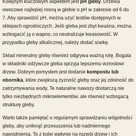
Kolejnym kluczowym aspektem jest
pH gleby
. Drzewa
owocowe najlepiej rosną w glebie o pH w zakresie od 6 do
7. Aby sprawdzić pH, można użyć testów dostępnych w
sklepach ogrodniczych. Jeśli gleba jest zbyt kwaśna, można
wzbogacić ją o wapno, co neutralizuje kwasowość. W
przypadku gleby alkalicznej, należy dodać siarkę.
Skład mineralny gleby również odgrywa ważną rolę. Bogata
w składniki odżywcze gleba sprzyja lepszemu wzrostowi
drzew. Dobrym pomysłem jest dodanie
kompostu lub
obornika
, które zwiększą żyzność gleby oraz jej zdolność do
zatrzymywania wody. Te naturalne nawozy dostarczą nie
tylko niezbędnych mikroelementów, ale również wzbogacą
strukturę gleby.
Warto także pamiętać o regularnym sprawdzaniu wilgotności
gleby, aby uniknąć przesuszenia lub nadmiernego
nawodnienia. To z kolei wpłynie na rozwój drzew i ich