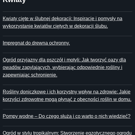
Kwiaty cięte w ślubnej dekoracji: Inspiracje i pomysły na
wykorzystanie kwiatów ciętych w dekoracji ślubu.
Impregnat do drewna ochronny.
Ogród przyjazny dla pszczół i motyli: Jak tworzyć oazy dla
owadów zapylających, wybierając odpowiednie rośliny i
zapewniając schronienie.
Rośliny doniczkowe i ich korzystny wpływ na zdrowie: Jakie
korzyści zdrowotne mogą płynąć z obecności roślin w domu.
Pompy wodne – Do czego służą i co warto o nich wiedzieć?
Ogród w stylu tropikalnym: Stworzenie egzotycznego ogrodu