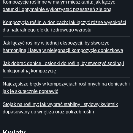
Kompozycje roślinne w małym mieszkaniu: jak łączyć
gatunki i optymalnie wykorzystać przestrzeń zieloną
Kompozycja roślin w donicach: jak łączyć różne wysokości
dla naturalnego efektu i zdrowego wzrostu
Jak łączyć rośliny w jednej ekspozycji, by stworzyć
harmonijną i łatwą w pielęgnacji kompozycję doniczkową
Jak dobrać donice i osłonki do roślin, by stworzyć spójną i
funkcjonalną kompozycję
Najczęstsze błędy w kompozycjach roślinnych na donicach i
jak je skutecznie poprawić
Stojak na rośliny: jak wybrać stabilny i stylowy kwietnik
dopasowany do wnętrza oraz potrzeb roślin
Kwiaty