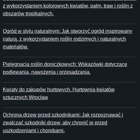
z wykorzystaniem kolorowych kwiatów, palm, traw i roślin z
obszarów tropikalnych.
Ogród w stylu naturalnym: Jak stworzyć ogród inspirowany
naturą, z wykorzystaniem roślin rodzimych i naturalnych
materiałów.
Pielęgnacja roślin doniczkowych: Wskazówki dotyczące
podlewania, nawożenia i przesadzania.
Kwiaty do zakupów hurtowych. Hurtownia kwiatów
sztucznych Wrocław
Ochrona drzew przed szkodnikami: Jak rozpoznawać i
zwalczać szkodniki drzew, aby chronić je przed
uszkodzeniami i chorobami.