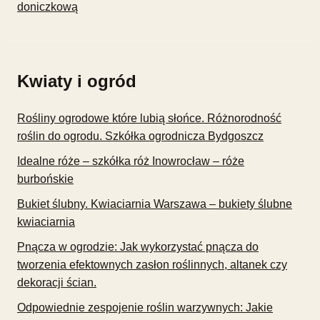
doniczkową
Kwiaty i ogród
Rośliny ogrodowe które lubią słońce. Różnorodność
roślin do ogrodu. Szkółka ogrodnicza Bydgoszcz
Idealne róże – szkółka róż Inowrocław – róże
burbońskie
Bukiet ślubny. Kwiaciarnia Warszawa – bukiety ślubne
kwiaciarnia
Pnącza w ogrodzie: Jak wykorzystać pnącza do
tworzenia efektownych zasłon roślinnych, altanek czy
dekoracji ścian.
Odpowiednie zespojenie roślin warzywnych: Jakie