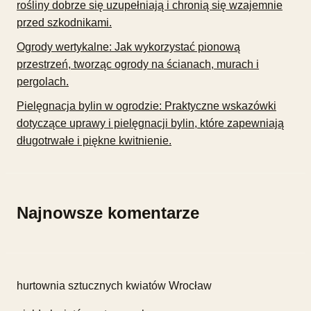
rośliny dobrze się uzupełniają i chronią się wzajemnie
przed szkodnikami.
Ogrody wertykalne: Jak wykorzystać pionową
przestrzeń, tworząc ogrody na ścianach, murach i
pergolach.
Pielęgnacja bylin w ogrodzie: Praktyczne wskazówki
dotyczące uprawy i pielęgnacji bylin, które zapewniają
długotrwałe i piękne kwitnienie.
Najnowsze komentarze
hurtownia sztucznych kwiatów Wrocław