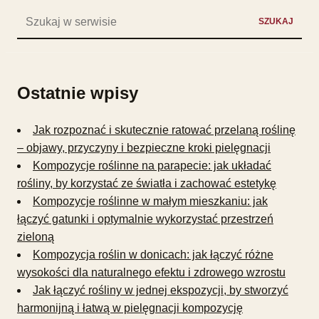
Szukaj:
SZUKAJ
Ostatnie wpisy
Jak rozpoznać i skutecznie ratować przelaną roślinę
– objawy, przyczyny i bezpieczne kroki pielęgnacji
Kompozycje roślinne na parapecie: jak układać
rośliny, by korzystać ze światła i zachować estetykę
Kompozycje roślinne w małym mieszkaniu: jak
łączyć gatunki i optymalnie wykorzystać przestrzeń
zieloną
Kompozycja roślin w donicach: jak łączyć różne
wysokości dla naturalnego efektu i zdrowego wzrostu
Jak łączyć rośliny w jednej ekspozycji, by stworzyć
harmonijną i łatwą w pielęgnacji kompozycję