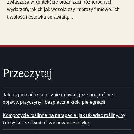
zwłaszcza w kontekście organizacji różnorodnych
wydarzeń, takich jak wesela czy imprezy firmowe. Ich
trwałość i estetyka sprawiają, …
Przeczytaj
Jak rozpoznać i skutecznie ratować przelaną roślinę –
objawy, przyczyny i bezpieczne kroki pielęgnacji
Kompozycje roślinne na parapecie: jak układać rośliny, by
korzystać ze światła i zachować estetykę