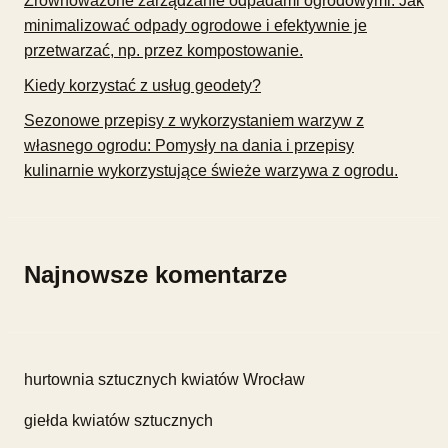
Zrównoważone zarządzanie odpadami ogrodowymi: Jak
minimalizować odpady ogrodowe i efektywnie je
przetwarzać, np. przez kompostowanie.
Kiedy korzystać z usług geodety?
Sezonowe przepisy z wykorzystaniem warzyw z
własnego ogrodu: Pomysły na dania i przepisy
kulinarnie wykorzystujące świeże warzywa z ogrodu.
Najnowsze komentarze
hurtownia sztucznych kwiatów Wrocław
giełda kwiatów sztucznych