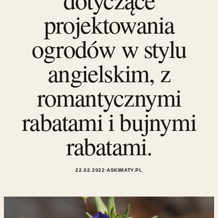
projektowania
ogrodów w stylu
angielskim, z
romantycznymi
rabatami i bujnymi
rabatami.
22.02.2022
·
ASKWIATY.PL