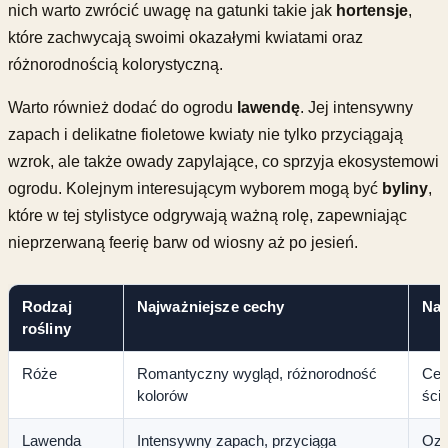
nich warto zwrócić uwagę na gatunki takie jak
hortensje
,
które zachwycają swoimi okazałymi kwiatami oraz
różnorodnością kolorystyczną.
Warto również dodać do ogrodu
lawendę
. Jej intensywny
zapach i delikatne fioletowe kwiaty nie tylko przyciągają
wzrok, ale także owady zapylające, co sprzyja ekosystemowi
ogrodu. Kolejnym interesującym wyborem mogą być
byliny
,
które w tej stylistyce odgrywają ważną rolę, zapewniając
nieprzerwaną feerię barw od wiosny aż po jesień.
Rodzaj
Najważniejsze cechy
Naj
rośliny
Róże
Romantyczny wygląd, różnorodność
Cent
kolorów
ści
Lawenda
Intensywny zapach, przyciąga
Ozd