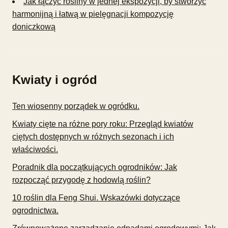
Jak łączyć rośliny w jednej ekspozycji, by stworzyć
harmonijną i łatwą w pielęgnacji kompozycję
doniczkową
Kwiaty i ogród
Ten wiosenny porządek w ogródku.
Kwiaty cięte na różne pory roku: Przegląd kwiatów
ciętych dostępnych w różnych sezonach i ich
właściwości.
Poradnik dla początkujących ogrodników: Jak
rozpocząć przygodę z hodowlą roślin?
10 roślin dla Feng Shui. Wskazówki dotyczące
ogrodnictwa.