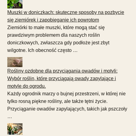
Muszki w doniczkach: skuteczne sposoby na pozbycie
się ziemiórek i zapobieganie ich powrotom
Ziemiórki to małe muszki, które mogą stać się
prawdziwym problemem dla naszych roślin
doniczkowych, zwłaszcza gdy podłoże jest zbyt
wilgotne. Ich obecność często …
Rośliny ozdobne dla przyciągania owadów i motyli:
Wybór roślin, które przyciągają owady zapylające i
motyle do ogrodu.
Każdy ogrodnik marzy o bujnej przestrzeni, w której nie
tylko rosną piękne rośliny, ale także tętni życie.
Przyciąganie owadów zapylających, takich jak pszczoły
…