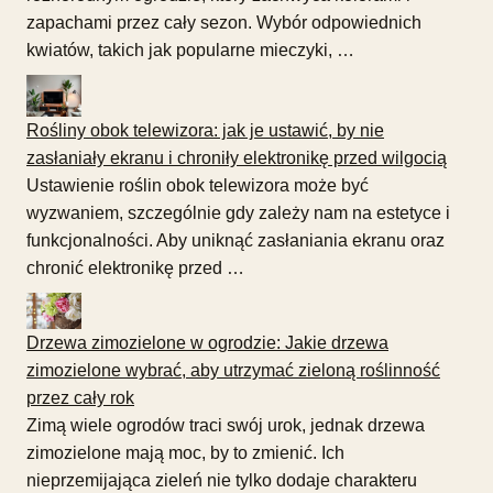
zapachami przez cały sezon. Wybór odpowiednich
kwiatów, takich jak popularne mieczyki, …
Rośliny obok telewizora: jak je ustawić, by nie
zasłaniały ekranu i chroniły elektronikę przed wilgocią
Ustawienie roślin obok telewizora może być
wyzwaniem, szczególnie gdy zależy nam na estetyce i
funkcjonalności. Aby uniknąć zasłaniania ekranu oraz
chronić elektronikę przed …
Drzewa zimozielone w ogrodzie: Jakie drzewa
zimozielone wybrać, aby utrzymać zieloną roślinność
przez cały rok
Zimą wiele ogrodów traci swój urok, jednak drzewa
zimozielone mają moc, by to zmienić. Ich
nieprzemijająca zieleń nie tylko dodaje charakteru