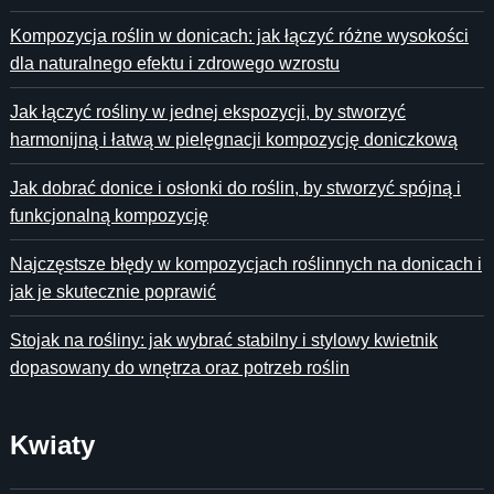
Kompozycja roślin w donicach: jak łączyć różne wysokości
dla naturalnego efektu i zdrowego wzrostu
Jak łączyć rośliny w jednej ekspozycji, by stworzyć
harmonijną i łatwą w pielęgnacji kompozycję doniczkową
Jak dobrać donice i osłonki do roślin, by stworzyć spójną i
funkcjonalną kompozycję
Najczęstsze błędy w kompozycjach roślinnych na donicach i
jak je skutecznie poprawić
Stojak na rośliny: jak wybrać stabilny i stylowy kwietnik
dopasowany do wnętrza oraz potrzeb roślin
Kwiaty