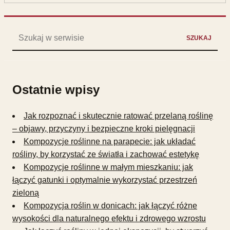
Szukaj:
SZUKAJ
Ostatnie wpisy
Jak rozpoznać i skutecznie ratować przelaną roślinę
– objawy, przyczyny i bezpieczne kroki pielęgnacji
Kompozycje roślinne na parapecie: jak układać
rośliny, by korzystać ze światła i zachować estetykę
Kompozycje roślinne w małym mieszkaniu: jak
łączyć gatunki i optymalnie wykorzystać przestrzeń
zieloną
Kompozycja roślin w donicach: jak łączyć różne
wysokości dla naturalnego efektu i zdrowego wzrostu