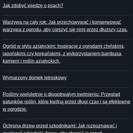
Jak zdobyć wiedzę o psach?
Warzywa na cały rok: Jak przechowywać i konserwować
warzywa z ogrodu, aby cieszyć się nimi przez dłuższy czas.
Ogród w stylu azjatyckim: Inspiracje z ogrodami chińskimi,
japońskimi czy koreańskimi, z wykorzystaniem bambusa,
kamieni i roślin azjatyckich.
Wymarzony domek letniskowy
Rośliny wieloletnie o długotrwałym kwitnieniu: Przegląd
gatunków roślin, które kwitną przez długi czas i są efektowne
w ogrodzie.
Ochrona drzew przed szkodnikami: Jak rozpoznawać i