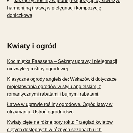
Jak łączyć rośliny w jednej ekspozycji, by stworzyć
harmonijną i łatwą w pielęgnacji kompozycję
doniczkową
Kwiaty i ogród
Kocimiętka Faassena – Sekrety uprawy i pielęgnacji
niezwykłej rośliny ogrodowej
Klasyczne ogrody angielskie: Wskazówki dotyczące
projektowania ogrodów w stylu angielskim, z
romantycznymi rabatami i bujnymi rabatami.
Łatwe w uprawie rośliny ogrodowe. Ogród łatwy w
utrzymaniu. Ustroń ogrodnictwo
Kwiaty cięte na różne pory roku: Przegląd kwiatów
ciętych dostępnych w różnych sezonach i ich