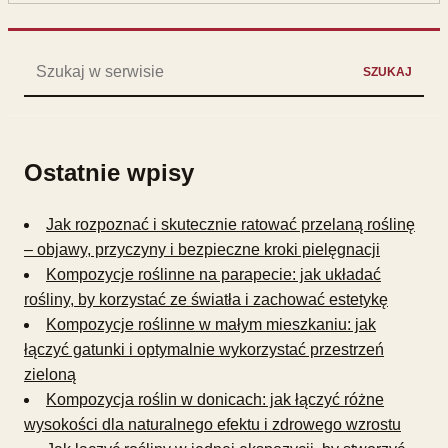
Szukaj:
SZUKAJ
Ostatnie wpisy
Jak rozpoznać i skutecznie ratować przelaną roślinę
– objawy, przyczyny i bezpieczne kroki pielęgnacji
Kompozycje roślinne na parapecie: jak układać
rośliny, by korzystać ze światła i zachować estetykę
Kompozycje roślinne w małym mieszkaniu: jak
łączyć gatunki i optymalnie wykorzystać przestrzeń
zieloną
Kompozycja roślin w donicach: jak łączyć różne
wysokości dla naturalnego efektu i zdrowego wzrostu