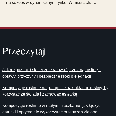
na sukces w dynamicznym rynku. W miastach, …
Przeczytaj
Jak rozpoznać i skutecznie ratować przelaną roślinę –
objawy, przyczyny i bezpieczne kroki pielęgnacji
Kompozycje roślinne na parapecie: jak układać rośliny, by
korzystać ze światła i zachować estetykę
Kompozycje roślinne w małym mieszkaniu: jak łączyć
gatunki i optymalnie wykorzystać przestrzeń zieloną