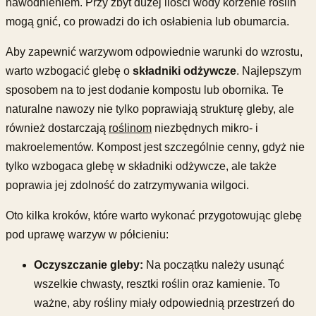
nawodnieniem. Przy zbyt dużej ilości wody korzenie roślin
mogą gnić, co prowadzi do ich osłabienia lub obumarcia.
Aby zapewnić warzywom odpowiednie warunki do wzrostu,
warto wzbogacić glebę o
składniki odżywcze
. Najlepszym
sposobem na to jest dodanie kompostu lub obornika. Te
naturalne nawozy nie tylko poprawiają strukturę gleby, ale
również dostarczają
roślinom
niezbędnych mikro- i
makroelementów. Kompost jest szczególnie cenny, gdyż nie
tylko wzbogaca glebę w składniki odżywcze, ale także
poprawia jej zdolność do zatrzymywania wilgoci.
Oto kilka kroków, które warto wykonać przygotowując glebę
pod uprawę warzyw w półcieniu:
Oczyszczanie gleby:
Na początku należy usunąć
wszelkie chwasty, resztki roślin oraz kamienie. To
ważne, aby rośliny miały odpowiednią przestrzeń do