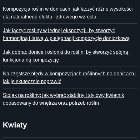
Kompozycja roślin w donicach: jak łączyć różne wysokości
dla naturalnego efektu i zdrowego wzrostu
Jak łączyć rośliny w jednej ekspozycji, by stworzyć
harmonijną i łatwą w pielęgnacji kompozycję doniczkową
Jak dobrać donice i osłonki do roślin, by stworzyć spójną i
funkcjonalną kompozycję
Najczęstsze błędy w kompozycjach roślinnych na donicach i
jak je skutecznie poprawić
Stojak na rośliny: jak wybrać stabilny i stylowy kwietnik
dopasowany do wnętrza oraz potrzeb roślin
Kwiaty