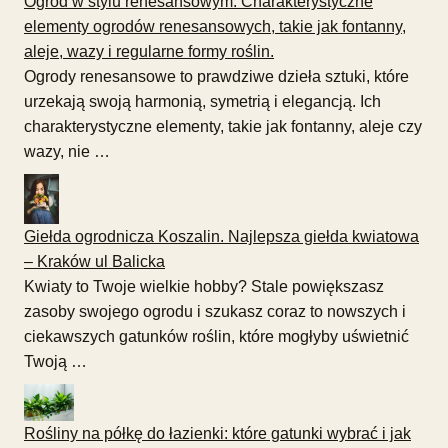
Ogród w stylu renesansowym: Charakterystyczne
elementy ogrodów renesansowych, takie jak fontanny,
aleje, wazy i regularne formy roślin.
Ogrody renesansowe to prawdziwe dzieła sztuki, które
urzekają swoją harmonią, symetrią i elegancją. Ich
charakterystyczne elementy, takie jak fontanny, aleje czy
wazy, nie …
Giełda ogrodnicza Koszalin. Najlepsza giełda kwiatowa
– Kraków ul Balicka
Kwiaty to Twoje wielkie hobby? Stale powiększasz
zasoby swojego ogrodu i szukasz coraz to nowszych i
ciekawszych gatunków roślin, które mogłyby uświetnić
Twoją …
Rośliny na półkę do łazienki: które gatunki wybrać i jak