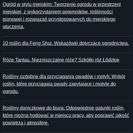
Ogród w stylu miejskim: Tworzenie ogrodu w przestrzeni
miejskiej, z wykorzystaniem pojemników, roślinności
pionowej i rozwiązań przystosowanych do miejskiego
otoczenia.
10 roślin dla Feng Shui. Wskazówki dotyczące ogrodnictwa.
Róże Tantau. Niezniszczalne róże? Szkółki róż Łódzkie
Rośliny ozdobne dla przyciągania owadów i motyli: Wybór
roślin, które przyciągają owady zapylające i motyle do
ogrodu.
Rośliny doniczkowe do biura: Odpowiednie gatunki roślin,
które można hodować w miejscu pracy, aby poprawić jakość
powietrza i atmosferę.