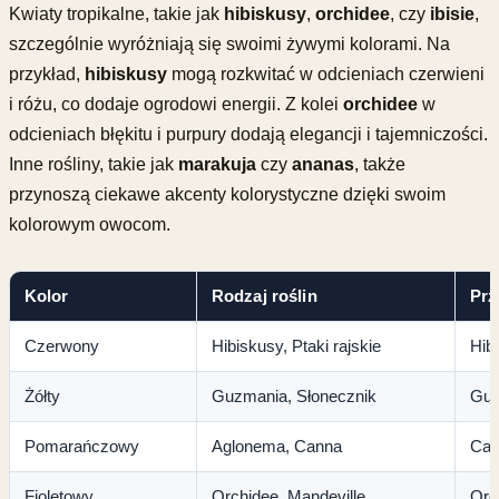
Kwiaty tropikalne, takie jak
hibiskusy
,
orchidee
, czy
ibisie
,
szczególnie wyróżniają się swoimi żywymi kolorami. Na
przykład,
hibiskusy
mogą rozkwitać w odcieniach czerwieni
i różu, co dodaje ogrodowi energii. Z kolei
orchidee
w
odcieniach błękitu i purpury dodają elegancji i tajemniczości.
Inne rośliny, takie jak
marakuja
czy
ananas
, także
przynoszą ciekawe akcenty kolorystyczne dzięki swoim
kolorowym owocom.
Kolor
Rodzaj roślin
Prz
Czerwony
Hibiskusy, Ptaki rajskie
Hib
Żółty
Guzmania, Słonecznik
Guz
Pomarańczowy
Aglonema, Canna
Can
Fioletowy
Orchidee, Mandeville
Orc