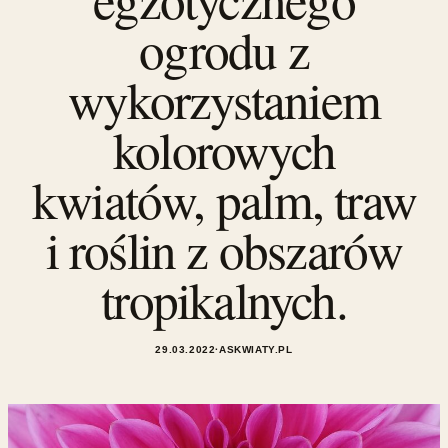
ogrodu z
wykorzystaniem
kolorowych
kwiatów, palm, traw
i roślin z obszarów
tropikalnych.
29.03.2022
·
ASKWIATY.PL