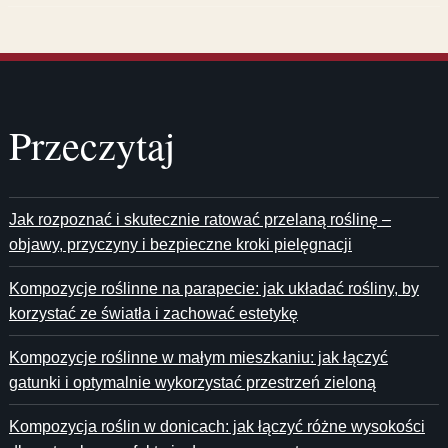
Przeczytaj
Jak rozpoznać i skutecznie ratować przelaną roślinę –
objawy, przyczyny i bezpieczne kroki pielęgnacji
Kompozycje roślinne na parapecie: jak układać rośliny, by
korzystać ze światła i zachować estetykę
Kompozycje roślinne w małym mieszkaniu: jak łączyć
gatunki i optymalnie wykorzystać przestrzeń zieloną
Kompozycja roślin w donicach: jak łączyć różne wysokości