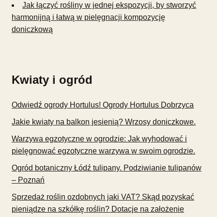
Jak łączyć rośliny w jednej ekspozycji, by stworzyć
harmonijną i łatwą w pielęgnacji kompozycję
doniczkową
Kwiaty i ogród
Odwiedź ogrody Hortulus! Ogrody Hortulus Dobrzyca
Jakie kwiaty na balkon jesienią? Wrzosy doniczkowe.
Warzywa egzotyczne w ogrodzie: Jak wyhodować i
pielęgnować egzotyczne warzywa w swoim ogrodzie.
Ogród botaniczny Łódź tulipany. Podziwianie tulipanów
– Poznań
Sprzedaż roślin ozdobnych jaki VAT? Skąd pozyskać
pieniądze na szkółkę roślin? Dotacje na założenie