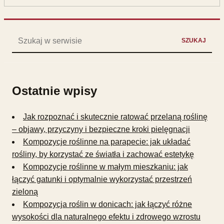
Szukaj:
SZUKAJ
Ostatnie wpisy
Jak rozpoznać i skutecznie ratować przelaną roślinę
– objawy, przyczyny i bezpieczne kroki pielęgnacji
Kompozycje roślinne na parapecie: jak układać
rośliny, by korzystać ze światła i zachować estetykę
Kompozycje roślinne w małym mieszkaniu: jak
łączyć gatunki i optymalnie wykorzystać przestrzeń
zieloną
Kompozycja roślin w donicach: jak łączyć różne
wysokości dla naturalnego efektu i zdrowego wzrostu