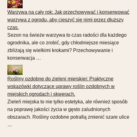
Warzywa na cały rok: Jak przechowywać i konserwować
warzywa z ogrodu, aby cieszyć się nimi przez dłuższy
czas.
Sezon na świeże warzywa to czas radości dla każdego
ogrodnika, ale co zrobić, gdy chłodniejsze miesiące
zbliżają się wielkimi krokami? Przechowywanie i
konserwacja …
Rośliny ozdobne do zieleni miejskiej: Praktyczne
wskazówki dotyczące uprawy roślin ozdobnych w
miejskich ogrodach i skwerach.
Zieleń miejska to nie tylko estetyka, ale również sposób
na poprawę jakości życia w gęsto zaludnionych
obszarach. Rośliny ozdobne potrafią zmienić szare ulice
…