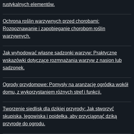
rustykalnych elementów.
Ochrona roślin warzywnych przed chorobami:
Rozpoznawanie i zapobieganie chorobom roślin
warzywnych.
Jak wyhodować własne sadzonki warzyw: Praktyczne
wskazówki dotyczące rozmnażania warzyw z nasion lub
sadzonek.
Ogrody przydomowe: Pomysły na aranżację ogródka wokół
domu, z wykorzystaniem różnych stref i funkcji.
Tworzenie siedlisk dla dzikiej przyrody: Jak stworzyć
skupiska, legowiska i poidełka, aby przyciągnąć dziką
przyrodę do ogrodu.