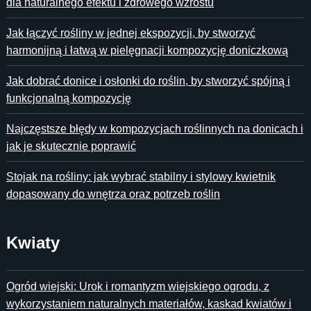
dla naturalnego efektu i zdrowego wzrostu
Jak łączyć rośliny w jednej ekspozycji, by stworzyć
harmonijną i łatwą w pielęgnacji kompozycję doniczkową
Jak dobrać donice i osłonki do roślin, by stworzyć spójną i
funkcjonalną kompozycję
Najczęstsze błędy w kompozycjach roślinnych na donicach i
jak je skutecznie poprawić
Stojak na rośliny: jak wybrać stabilny i stylowy kwietnik
dopasowany do wnętrza oraz potrzeb roślin
Kwiaty
Ogród wiejski: Urok i romantyzm wiejskiego ogrodu, z
wykorzystaniem naturalnych materiałów, kaskad kwiatów i