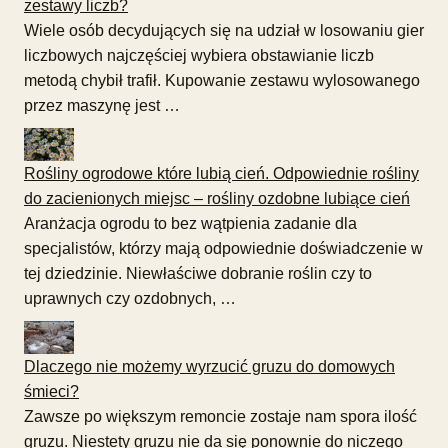
zestawy liczb?
Wiele osób decydujących się na udział w losowaniu gier
liczbowych najczęściej wybiera obstawianie liczb
metodą chybił trafił. Kupowanie zestawu wylosowanego
przez maszynę jest …
Rośliny ogrodowe które lubią cień. Odpowiednie rośliny
do zacienionych miejsc – rośliny ozdobne lubiące cień
Aranżacja ogrodu to bez wątpienia zadanie dla
specjalistów, którzy mają odpowiednie doświadczenie w
tej dziedzinie. Niewłaściwe dobranie roślin czy to
uprawnych czy ozdobnych, …
Dlaczego nie możemy wyrzucić gruzu do domowych
śmieci?
Zawsze po większym remoncie zostaje nam spora ilość
gruzu. Niestety gruzu nie da się ponownie do niczego