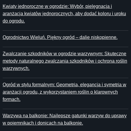
Kwiaty jednoroczne w ogrodzie: Wybór, pielęgnacja i
aranżacja kwiatów jednorocznych, aby dodać koloru i uroku
do ogrodu.
Ogrodnictwo Wieluń. Piękny ogród – dalie niskopienne.
Zwalczanie szkodników w ogrodzie warzywnym: Skuteczne
metody naturalnego zwalczania szkodników i ochrona roślin
warzywnych.
Ogród w stylu formalnym: Geometria, elegancja i symetria w
aranżacji ogrodu, z wykorzystaniem roślin o klarownych
formach.
Warzywa na balkonie: Najlepsze gatunki warzyw do uprawy
w pojemnikach i donicach na balkonie.