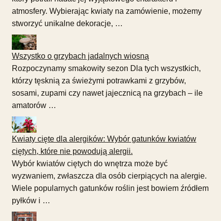
atmosfery. Wybierając kwiaty na zamówienie, możemy
stworzyć unikalne dekoracje, …
Wszystko o grzybach jadalnych wiosną
Rozpoczynamy smakowity sezon Dla tych wszystkich,
którzy tęsknią za świeżymi potrawkami z grzybów,
sosami, zupami czy nawet jajecznicą na grzybach – ile
amatorów …
Kwiaty cięte dla alergików: Wybór gatunków kwiatów
ciętych, które nie powodują alergii.
Wybór kwiatów ciętych do wnętrza może być
wyzwaniem, zwłaszcza dla osób cierpiących na alergie.
Wiele popularnych gatunków roślin jest bowiem źródłem
pyłków i …