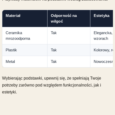
Materiał
Odporność na
Estetyka
wilgoć
Ceramika
Tak
Elegancka, 
mrozoodporna
wzorach
Plastik
Tak
Kolorowy, ró
Metal
Tak
Nowoczesny, 
Wybierając podstawki, upewnij się, że spełniają Twoje
potrzeby zarówno pod względem funkcjonalności, jak i
estetyki.