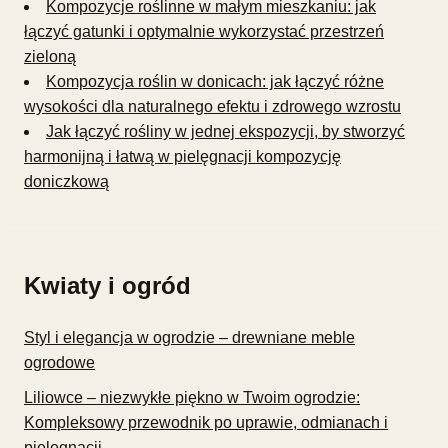
Kompozycje roślinne w małym mieszkaniu: jak
łączyć gatunki i optymalnie wykorzystać przestrzeń
zieloną
Kompozycja roślin w donicach: jak łączyć różne
wysokości dla naturalnego efektu i zdrowego wzrostu
Jak łączyć rośliny w jednej ekspozycji, by stworzyć
harmonijną i łatwą w pielęgnacji kompozycję
doniczkową
Kwiaty i ogród
Styl i elegancja w ogrodzie – drewniane meble
ogrodowe
Liliowce – niezwykłe piękno w Twoim ogrodzie:
Kompleksowy przewodnik po uprawie, odmianach i
pielęgnacji