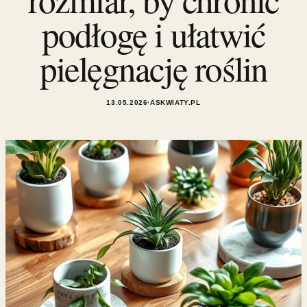
podłogę i ułatwić
pielęgnację roślin
13.05.2026
·
ASKWIATY.PL