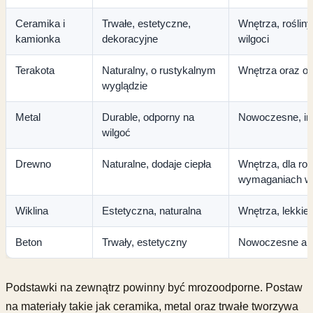
Ceramika i
Trwałe, estetyczne,
Wnętrza, roślin
kamionka
dekoracyjne
wilgoci
Terakota
Naturalny, o rustykalnym
Wnętrza oraz o
wyglądzie
Metal
Durable, odporny na
Nowoczesne, ind
wilgoć
Drewno
Naturalne, dodaje ciepła
Wnętrza, dla roś
wymaganiach w
Wiklina
Estetyczna, naturalna
Wnętrza, lekkie
Beton
Trwały, estetyczny
Nowoczesne ar
Podstawki na zewnątrz powinny być mrozoodporne. Postaw
na materiały takie jak ceramika, metal oraz trwałe tworzywa