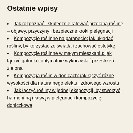
Ostatnie wpisy
Jak rozpoznać i skutecznie ratować przelaną roślinę
– objawy, przyczyny i bezpieczne kroki pielęgnacji
Kompozycje roślinne na parapecie: jak układać
rośliny, by korzystać ze światła i zachować estetykę
Kompozycje roślinne w małym mieszkaniu: jak
łączyć gatunki i optymalnie wykorzystać przestrzeń
zieloną
Kompozycja roślin w donicach: jak łączyć różne
wysokości dla naturalnego efektu i zdrowego wzrostu
Jak łączyć rośliny w jednej ekspozycji, by stworzyć
harmonijną i łatwą w pielęgnacji kompozycję
doniczkową