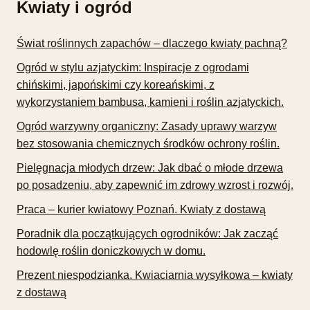
Kwiaty i ogród
Świat roślinnych zapachów – dlaczego kwiaty pachną?
Ogród w stylu azjatyckim: Inspiracje z ogrodami
chińskimi, japońskimi czy koreańskimi, z
wykorzystaniem bambusa, kamieni i roślin azjatyckich.
Ogród warzywny organiczny: Zasady uprawy warzyw
bez stosowania chemicznych środków ochrony roślin.
Pielęgnacja młodych drzew: Jak dbać o młode drzewa
po posadzeniu, aby zapewnić im zdrowy wzrost i rozwój.
Praca – kurier kwiatowy Poznań. Kwiaty z dostawą
Poradnik dla początkujących ogrodników: Jak zacząć
hodowlę roślin doniczkowych w domu.
Prezent niespodzianka. Kwiaciarnia wysyłkowa – kwiaty
z dostawą