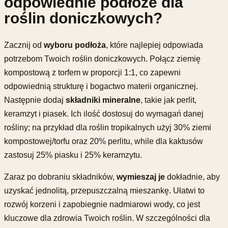
odpowiednie podłoże dla
roślin doniczkowych?
Zacznij od
wyboru podłoża
, które najlepiej odpowiada
potrzebom Twoich roślin doniczkowych. Połącz ziemię
kompostową z torfem w proporcji 1:1, co zapewni
odpowiednią strukturę i bogactwo materii organicznej.
Następnie dodaj
składniki mineralne
, takie jak perlit,
keramzyt i piasek. Ich ilość dostosuj do wymagań danej
rośliny; na przykład dla roślin tropikalnych użyj 30% ziemi
kompostowej/torfu oraz 20% perlitu, while dla kaktusów
zastosuj 25% piasku i 25% keramzytu.
Zaraz po dobraniu składników,
wymieszaj je
dokładnie, aby
uzyskać jednolitą, przepuszczalną mieszankę. Ułatwi to
rozwój korzeni i zapobiegnie nadmiarowi wody, co jest
kluczowe dla zdrowia Twoich roślin. W szczególności dla