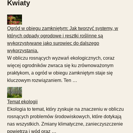
Kwiaty
Ogród w obiegu zamkniętym: Jak tworzyć systemy, w
których odpady ogrodowe i resztki roślinne są
wykorzystywane jako surowiec do dalszego
wykorzystania.
W obliczu rosnących wyzwań ekologicznych, coraz
więcej ogrodników zwraca się ku zrównoważonym
praktykom, a ogród w obiegu zamkniętym staje się
kluczowym rozwiązaniem. Ten …
Temat ekologii
Ekologia to temat, który zyskuje na znaczeniu w obliczu
rosnących problemów środowiskowych, które dotykają
nas wszystkich. Zmiany klimatyczne, zanieczyszczenie
powietrza i wód oraz …