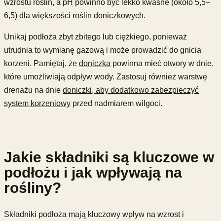
wzrostu roślin, a pH powinno być lekko kwaśne (około 5,5–
6,5) dla większości roślin doniczkowych.
Unikaj podłoża zbyt zbitego lub ciężkiego, ponieważ
utrudnia to wymianę gazową i może prowadzić do gnicia
korzeni. Pamiętaj, że
doniczka
powinna mieć otwory w dnie,
które umożliwiają odpływ wody. Zastosuj również warstwę
drenażu na dnie
doniczki, aby dodatkowo zabezpieczyć
system korzeniowy
przed nadmiarem wilgoci.
Jakie składniki są kluczowe w
podłożu i jak wpływają na
rośliny?
Składniki podłoża mają kluczowy wpływ na wzrost i