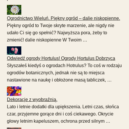
Ogrodnictwo Wieluń. Piękny ogród – dalie niskopienne.
Piękny ogród to Twoje skryte marzenie, ale nigdy nie
udało Ci się go spełnić? Najwyższa pora, żeby to
zmienić! dalie niskopienne W Twoim …
Odwiedź ogrody Hortulus! Ogrody Hortulus Dobrzyca
Słyszałeś kiedyś o ogrodach Hotrulus? To coś w rodzaju
ogrodów botanicznych, jednak nie są to miejsca
nastawione na naukę i obłożone masą tabliczek, …
Dekoracje z wyobraźnią.
Lato i letnie dodatki dla upiększenia. Letni czas, słońca
czar, przyjemne gorące dni i coś ciekawego. Okrycie
głowy letnim kapeluszem, ochrona przed silnym …