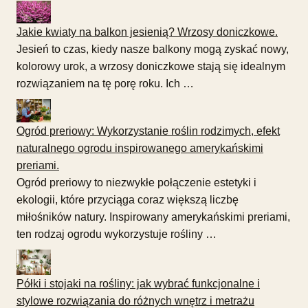
Jakie kwiaty na balkon jesienią? Wrzosy doniczkowe.
Jesień to czas, kiedy nasze balkony mogą zyskać nowy,
kolorowy urok, a wrzosy doniczkowe stają się idealnym
rozwiązaniem na tę porę roku. Ich …
Ogród preriowy: Wykorzystanie roślin rodzimych, efekt
naturalnego ogrodu inspirowanego amerykańskimi
preriami.
Ogród preriowy to niezwykłe połączenie estetyki i
ekologii, które przyciąga coraz większą liczbę
miłośników natury. Inspirowany amerykańskimi preriami,
ten rodzaj ogrodu wykorzystuje rośliny …
Półki i stojaki na rośliny: jak wybrać funkcjonalne i
stylowe rozwiązania do różnych wnętrz i metrażu