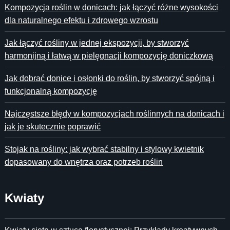
Kompozycja roślin w donicach: jak łączyć różne wysokości
dla naturalnego efektu i zdrowego wzrostu
Jak łączyć rośliny w jednej ekspozycji, by stworzyć
harmonijną i łatwą w pielęgnacji kompozycję doniczkową
Jak dobrać donice i osłonki do roślin, by stworzyć spójną i
funkcjonalną kompozycję
Najczęstsze błędy w kompozycjach roślinnych na donicach i
jak je skutecznie poprawić
Stojak na rośliny: jak wybrać stabilny i stylowy kwietnik
dopasowany do wnętrza oraz potrzeb roślin
Kwiaty