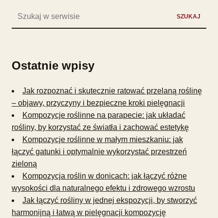
Szukaj:
SZUKAJ
Ostatnie wpisy
Jak rozpoznać i skutecznie ratować przelaną roślinę
– objawy, przyczyny i bezpieczne kroki pielęgnacji
Kompozycje roślinne na parapecie: jak układać
rośliny, by korzystać ze światła i zachować estetykę
Kompozycje roślinne w małym mieszkaniu: jak
łączyć gatunki i optymalnie wykorzystać przestrzeń
zieloną
Kompozycja roślin w donicach: jak łączyć różne
wysokości dla naturalnego efektu i zdrowego wzrostu
Jak łączyć rośliny w jednej ekspozycji, by stworzyć
harmonijną i łatwą w pielęgnacji kompozycję