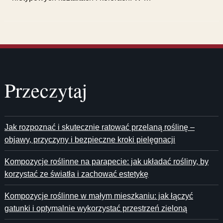
Przeczytaj
Jak rozpoznać i skutecznie ratować przelaną roślinę –
objawy, przyczyny i bezpieczne kroki pielęgnacji
Kompozycje roślinne na parapecie: jak układać rośliny, by
korzystać ze światła i zachować estetykę
Kompozycje roślinne w małym mieszkaniu: jak łączyć
gatunki i optymalnie wykorzystać przestrzeń zieloną