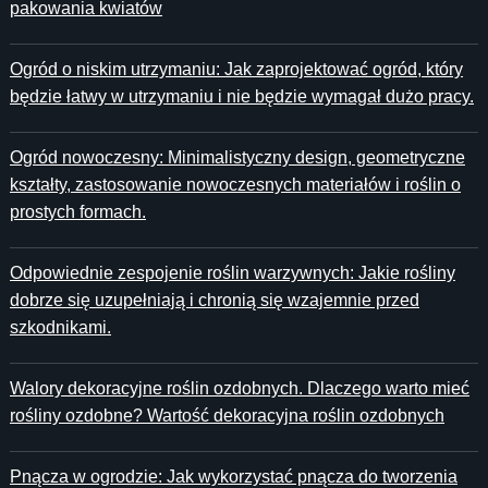
pakowania kwiatów
Ogród o niskim utrzymaniu: Jak zaprojektować ogród, który
będzie łatwy w utrzymaniu i nie będzie wymagał dużo pracy.
Ogród nowoczesny: Minimalistyczny design, geometryczne
kształty, zastosowanie nowoczesnych materiałów i roślin o
prostych formach.
Odpowiednie zespojenie roślin warzywnych: Jakie rośliny
dobrze się uzupełniają i chronią się wzajemnie przed
szkodnikami.
Walory dekoracyjne roślin ozdobnych. Dlaczego warto mieć
rośliny ozdobne? Wartość dekoracyjna roślin ozdobnych
Pnącza w ogrodzie: Jak wykorzystać pnącza do tworzenia