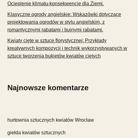
Ocieplenie klimatu-konsekwencje dla Ziemi.
Klasyczne ogrody angielskie: Wskazówki dotyczące
projektowania ogrodów w stylu angielskim, z
romantycznymi rabatami i bujnymi rabatami.
Kwiaty cięte w sztuce florystycznej: Przykłady
kreatywnych kompozycji i technik wykorzystywanych w
sztuce tworzenia bukietów kwiatów ciętych
Najnowsze komentarze
hurtownia sztucznych kwiatów Wrocław
giełda kwiatów sztucznych