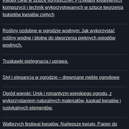
Kwiaty cięte w sztuce florystycznej: Przykłady kreatywnych
kompozycji i technik wykorzystywanych w sztuce tworzenia
bukietów kwiatów ciętych
Rośliny ozdobne w ogrodzie wodnym: Jak wykorzystać
rośliny wodne i błotne do stworzenia pięknych ogrodów
wodnych.
Truskawki pielęgnacja i uprawa.
Styl i elegancja w ogrodzie – drewniane meble ogrodowe
Ogród wiejski: Urok i romantyzm wiejskiego ogrodu, z
wykorzystaniem naturalnych materiałów, kaskad kwiatów i
rustykalnych elementów.
Wałbrzych festiwal kwiatów. Najlepsze kwiaty. Papier do