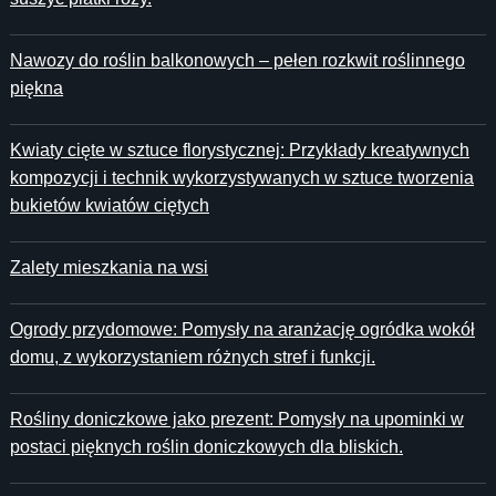
Nawozy do roślin balkonowych – pełen rozkwit roślinnego
piękna
Kwiaty cięte w sztuce florystycznej: Przykłady kreatywnych
kompozycji i technik wykorzystywanych w sztuce tworzenia
bukietów kwiatów ciętych
Zalety mieszkania na wsi
Ogrody przydomowe: Pomysły na aranżację ogródka wokół
domu, z wykorzystaniem różnych stref i funkcji.
Rośliny doniczkowe jako prezent: Pomysły na upominki w
postaci pięknych roślin doniczkowych dla bliskich.