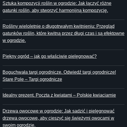
Sztuka kompozycji roślin w ogrodzie: Jak łączyć różne
gatunki roślin, aby stworzyć harmonijną kompozycję.
Rośliny wieloletnie o długotrwałym kwitnieniu: Przegląd
gatunków roślin, które kwitną przez długi czas i są efektowne
w ogrodzie.
Piękny ogród – jak go właściwie pielęgnować?
Boguchwała targi ogrodnicze. Odwiedź targi ogrodnicze!
Stare Pole – Targi ogrodnicze
Idealny prezent. Poczta z kwiatami – Polskie kwiaciarnie
Drzewa owocowe w ogrodzie: Jak sadzić i pielęgnować
drzewa owocowe, aby cieszyć się świeżymi owocami w
swoim ogrodzie.