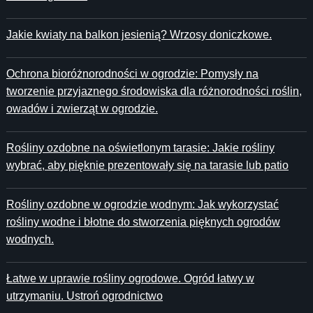
Jakie kwiaty na balkon jesienią? Wrzosy doniczkowe.
Ochrona bioróżnorodności w ogrodzie: Pomysły na
tworzenie przyjaznego środowiska dla różnorodności roślin,
owadów i zwierząt w ogrodzie.
Rośliny ozdobne na oświetlonym tarasie: Jakie rośliny
wybrać, aby pięknie prezentowały się na tarasie lub patio
Rośliny ozdobne w ogrodzie wodnym: Jak wykorzystać
rośliny wodne i błotne do stworzenia pięknych ogrodów
wodnych.
Łatwe w uprawie rośliny ogrodowe. Ogród łatwy w
utrzymaniu. Ustroń ogrodnictwo