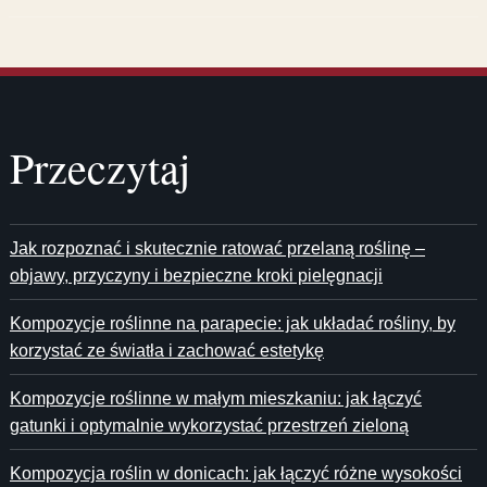
Przeczytaj
Jak rozpoznać i skutecznie ratować przelaną roślinę –
objawy, przyczyny i bezpieczne kroki pielęgnacji
Kompozycje roślinne na parapecie: jak układać rośliny, by
korzystać ze światła i zachować estetykę
Kompozycje roślinne w małym mieszkaniu: jak łączyć
gatunki i optymalnie wykorzystać przestrzeń zieloną
Kompozycja roślin w donicach: jak łączyć różne wysokości