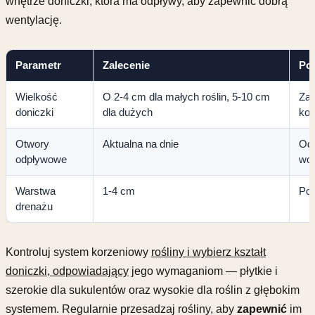
wnętrze doniczki, która ma odpływy, aby zapewnić dobrą
wentylację.
Parametr
Zalecenie
Po 
Wielkość
O 2-4 cm dla małych roślin, 5-10 cm
Zap
doniczki
dla dużych
kor
Otwory
Aktualna na dnie
Odp
odpływowe
wo
Warstwa
1-4 cm
Pop
drenażu
Kontroluj system korzeniowy
rośliny i wybierz kształt
doniczki, odpowiadający
jego wymaganiom — płytkie i
szerokie dla sukulentów oraz wysokie dla roślin z głębokim
systemem. Regularnie przesadzaj rośliny, aby
zapewnić
im