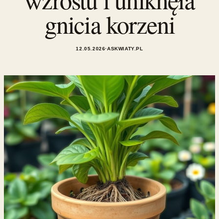
gnicia korzeni
12.05.2026
·
ASKWIATY.PL