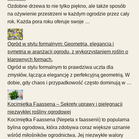
Ozdobne drzewa to nie tylko piękno, ale także sposób
na ożywienie przestrzeni w każdym ogrodzie przez cały
rok. Każda pora roku oferuje swoje …
Ogród w stylu formalnym: Geometria, elegancja i
symetria w aranżacji ogrodu, z wykorzystaniem roślin o
klarownych formach.
Ogród w stylu formalnym to prawdziwa uczta dla
zmysłów, łącząca elegancję z perfekcyjną geometrią. W
dobie, gdy chaos i przypadkowość często dominują w …
Kocimiętka Faassena – Sekrety uprawy i pielęgnacji
niezwykłej rośliny ogrodowej
Kocimiętka Faassena (Nepeta x faassenii) to popularna
bylina ogrodowa, która zdobywa coraz większe uznanie
wśród miłośników ogrodnictwa. Jej niezwykłe walory