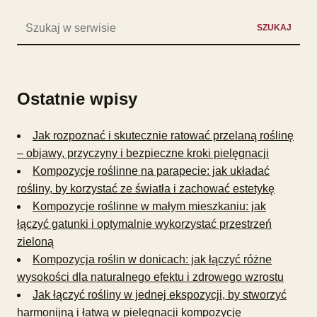
Szukaj:
SZUKAJ
Ostatnie wpisy
Jak rozpoznać i skutecznie ratować przelaną roślinę
– objawy, przyczyny i bezpieczne kroki pielęgnacji
Kompozycje roślinne na parapecie: jak układać
rośliny, by korzystać ze światła i zachować estetykę
Kompozycje roślinne w małym mieszkaniu: jak
łączyć gatunki i optymalnie wykorzystać przestrzeń
zieloną
Kompozycja roślin w donicach: jak łączyć różne
wysokości dla naturalnego efektu i zdrowego wzrostu
Jak łączyć rośliny w jednej ekspozycji, by stworzyć
harmonijną i łatwą w pielęgnacji kompozycję