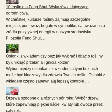
10 roślin dla Feng Shui. Wskazówki dotyczące
ogrodnictwa.
W chińskiej kulturze rośliny zajmują szczególne
miejsce, ponieważ, bogate w symbolikę, są uważane za
źródła pozytywnej energii w naszym środowisku.
Filozofia Feng Shui, …
Osłonki z wkładem czy bez: jak wybrać i dbać o rośliny,
by uniknąć przelania i gnicia korzeni
Wybór między osłonkami z wkładem a tymi bez nich
może być kluczowy dla zdrowia Twoich roślin. Osłonki z
wkładem często zapewniają lepszą kontrolę …
Drzewa ozdobne dla różnych pór roku: Wybór drzew,
które zapewniają piękne liście, kwiaty lub owoce przez
cały rok.