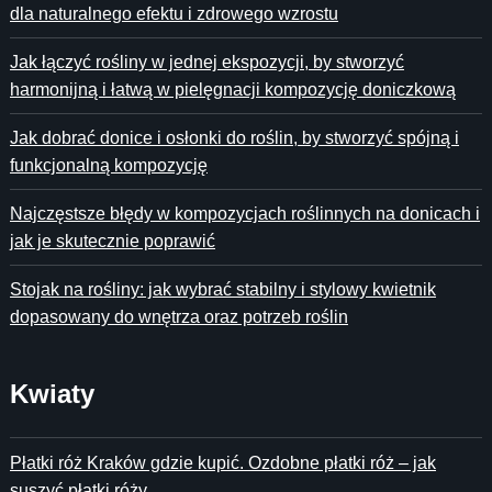
dla naturalnego efektu i zdrowego wzrostu
Jak łączyć rośliny w jednej ekspozycji, by stworzyć
harmonijną i łatwą w pielęgnacji kompozycję doniczkową
Jak dobrać donice i osłonki do roślin, by stworzyć spójną i
funkcjonalną kompozycję
Najczęstsze błędy w kompozycjach roślinnych na donicach i
jak je skutecznie poprawić
Stojak na rośliny: jak wybrać stabilny i stylowy kwietnik
dopasowany do wnętrza oraz potrzeb roślin
Kwiaty
Płatki róż Kraków gdzie kupić. Ozdobne płatki róż – jak
suszyć płatki róży.