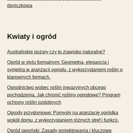
doniczkową
Kwiaty i ogród
Australijskie pożary czy to zjawisko naturalne?
Ogród w stylu formalnym: Geometria, elegancja i
symetria w aranżacji ogrodu, z wykorzystaniem roślin o
klarownych formach.
Ogrodnictwo wobec roślin inwazyjnych obcego
pochodzenia. Jak chronić rośliny ogrodowe? Program
ochrony roślin ozdobnych
Ogrody przydomowe: Pomysły na aranżację ogródka
wokół domu, z wykorzystaniem różnych stref i funkcji.
Ogród japoński: Zasady projektowania i kluczowe