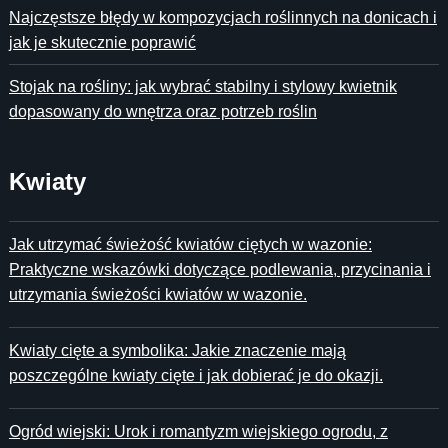
Najczęstsze błędy w kompozycjach roślinnych na donicach i
jak je skutecznie poprawić
Stojak na rośliny: jak wybrać stabilny i stylowy kwietnik
dopasowany do wnętrza oraz potrzeb roślin
Kwiaty
Jak utrzymać świeżość kwiatów ciętych w wazonie:
Praktyczne wskazówki dotyczące podlewania, przycinania i
utrzymania świeżości kwiatów w wazonie.
Kwiaty cięte a symbolika: Jakie znaczenie mają
poszczególne kwiaty cięte i jak dobierać je do okazji.
Ogród wiejski: Urok i romantyzm wiejskiego ogrodu, z