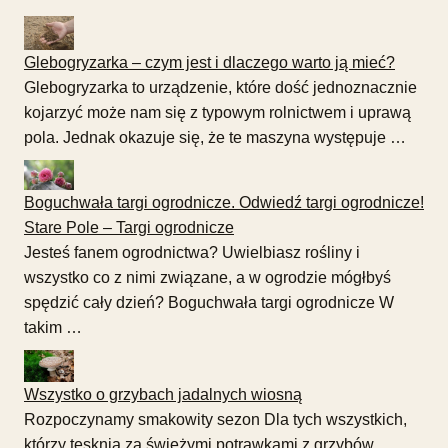
Glebogryzarka – czym jest i dlaczego warto ją mieć?
Glebogryzarka to urządzenie, które dość jednoznacznie
kojarzyć może nam się z typowym rolnictwem i uprawą
pola. Jednak okazuje się, że te maszyna występuje …
Boguchwała targi ogrodnicze. Odwiedź targi ogrodnicze!
Stare Pole – Targi ogrodnicze
Jesteś fanem ogrodnictwa? Uwielbiasz rośliny i
wszystko co z nimi związane, a w ogrodzie mógłbyś
spędzić cały dzień? Boguchwała targi ogrodnicze W
takim …
Wszystko o grzybach jadalnych wiosną
Rozpoczynamy smakowity sezon Dla tych wszystkich,
którzy tęsknią za świeżymi potrawkami z grzybów,