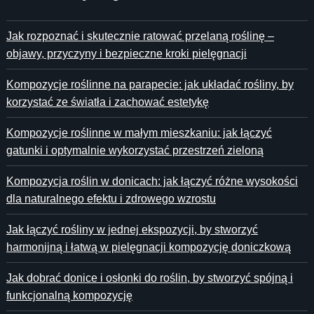
Jak rozpoznać i skutecznie ratować przelaną roślinę –
objawy, przyczyny i bezpieczne kroki pielęgnacji
Kompozycje roślinne na parapecie: jak układać rośliny, by
korzystać ze światła i zachować estetykę
Kompozycje roślinne w małym mieszkaniu: jak łączyć
gatunki i optymalnie wykorzystać przestrzeń zieloną
Kompozycja roślin w donicach: jak łączyć różne wysokości
dla naturalnego efektu i zdrowego wzrostu
Jak łączyć rośliny w jednej ekspozycji, by stworzyć
harmonijną i łatwą w pielęgnacji kompozycję doniczkową
Jak dobrać donice i osłonki do roślin, by stworzyć spójną i
funkcjonalną kompozycję