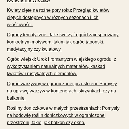
Kwiaciarnia Wrocław
Kwiaty cięte na różne pory roku: Przegląd kwiatów
ciętych dostępnych w różnych sezonach i ich
właściwości.
Ogrody tematyczne: Jak stworzyć ogród zainspirowany
konkretnym motywem, takim jak ogród japoński,
medytacyjny czy kwiatowy.
Ogród wiejski: Urok i romantyzm wiejskiego ogrodu, z
wykorzystaniem naturalnych materiałów, kaskad
kwiatów i rustykalnych elementów.
Ogród warzywny w ograniczonej przestrzeni: Pomysły
na uprawę warzyw w kontenerach, skrzynkach czy na
balkonie.
Rośliny doniczkowe w małych przestrzeniach: Pomysły
na hodowlę roślin doniczkowych w ograniczonej
przestrzeni, takiej jak balkon czy okno.