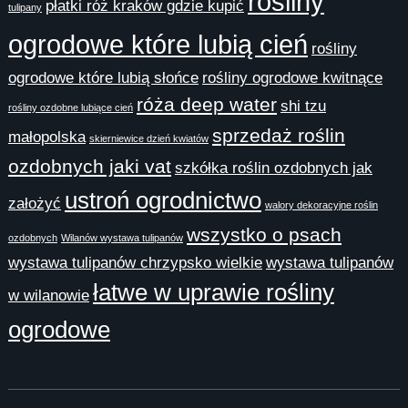
rośliny
płatki róż kraków gdzie kupić
tulipany
ogrodowe które lubią cień
rośliny
ogrodowe które lubią słońce
rośliny ogrodowe kwitnące
róża deep water
shi tzu
rośliny ozdobne lubiące cień
sprzedaż roślin
małopolska
skierniewice dzień kwiatów
ozdobnych jaki vat
szkółka roślin ozdobnych jak
ustroń ogrodnictwo
założyć
walory dekoracyjne roślin
wszystko o psach
ozdobnych
Wilanów wystawa tulipanów
wystawa tulipanów chrzypsko wielkie
wystawa tulipanów
łatwe w uprawie rośliny
w wilanowie
ogrodowe