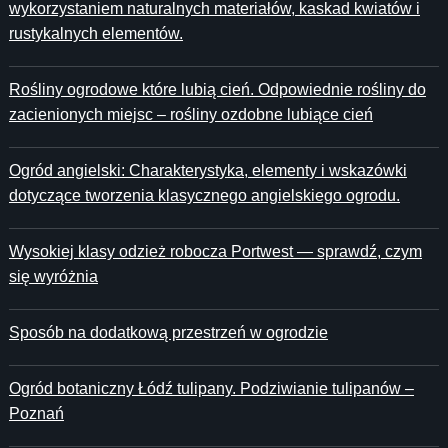
wykorzystaniem naturalnych materiałów, kaskad kwiatów i
rustykalnych elementów.
Rośliny ogrodowe które lubią cień. Odpowiednie rośliny do
zacienionych miejsc – rośliny ozdobne lubiące cień
Ogród angielski: Charakterystyka, elementy i wskazówki
dotyczące tworzenia klasycznego angielskiego ogrodu.
Wysokiej klasy odzież robocza Portwest — sprawdź, czym
się wyróżnia
Sposób na dodatkową przestrzeń w ogrodzie
Ogród botaniczny Łódź tulipany. Podziwianie tulipanów –
Poznań