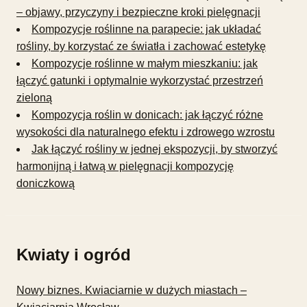
– objawy, przyczyny i bezpieczne kroki pielęgnacji
Kompozycje roślinne na parapecie: jak układać
rośliny, by korzystać ze światła i zachować estetykę
Kompozycje roślinne w małym mieszkaniu: jak
łączyć gatunki i optymalnie wykorzystać przestrzeń
zieloną
Kompozycja roślin w donicach: jak łączyć różne
wysokości dla naturalnego efektu i zdrowego wzrostu
Jak łączyć rośliny w jednej ekspozycji, by stworzyć
harmonijną i łatwą w pielęgnacji kompozycję
doniczkową
Kwiaty i ogród
Nowy biznes. Kwiaciarnie w dużych miastach –