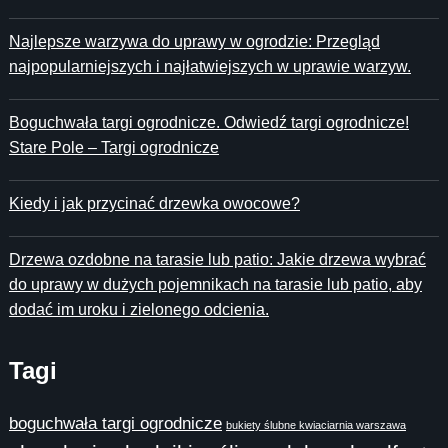
Najlepsze warzywa do uprawy w ogrodzie: Przegląd
najpopularniejszych i najłatwiejszych w uprawie warzyw.
Boguchwała targi ogrodnicze. Odwiedź targi ogrodnicze!
Stare Pole – Targi ogrodnicze
Kiedy i jak przycinać drzewka owocowe?
Drzewa ozdobne na tarasie lub patio: Jakie drzewa wybrać
do uprawy w dużych pojemnikach na tarasie lub patio, aby
dodać im uroku i zielonego odcienia.
Tagi
boguchwała targi ogrodnicze
bukiety ślubne kwiaciarnia warszawa