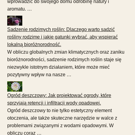
wprowadzić do swojego domu odrobinę natury i
aromatu. …
Sadzenie rodzimych roślin: Dlaczego warto sadzić
rośliny rodzime i jakie gatunki wybrać, aby wspierać
lokalną bioróżnorodność.
W obliczu globalnych zmian klimatycznych oraz zaniku
bioróżnorodności, sadzenie rodzimych roślin staje się
niezwykle istotnym działaniem, które może mieć
pozytywny wpływ na nasze …
Ogród deszczowy: Jak projektować ogrody, które
sprzyjają retencji i infiltracji wody opadowej.
Ogród deszczowy to nie tylko estetyczny element
otoczenia, ale także skuteczne narzędzie w walce z
problemami związanymi z wodami opadowymi. W
obliczu coraz …