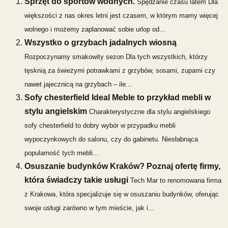
Sprzęt do sportów wodnych.
Spędzanie czasu latem Dla
większości z nas okres letni jest czasem, w którym mamy więcej
wolnego i możemy zaplanować sobie urlop od...
Wszystko o grzybach jadalnych wiosną
Rozpoczynamy smakowity sezon Dla tych wszystkich, którzy
tęsknią za świeżymi potrawkami z grzybów, sosami, zupami czy
nawet jajecznicą na grzybach – ile...
Sofy chesterfield Ideal Meble to przykład mebli w
stylu angielskim
Charakterystyczne dla stylu angielskiego
sofy chesterfield to dobry wybór w przypadku mebli
wypoczynkowych do salonu, czy do gabinetu. Niesłabnąca
popularność tych mebli...
Osuszanie budynków Kraków? Poznaj ofertę firmy,
która świadczy takie usługi
Tech Mar to renomowana firma
z Krakowa, która specjalizuje się w osuszaniu budynków, oferując
swoje usługi zarówno w tym mieście, jak i...