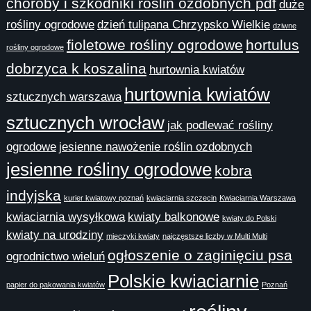
choroby i szkodniki roślin ozdobnych pdf
duże
rośliny ogrodowe
dzień tulipana Chrzypsko Wielkie
dziwne
fioletowe rośliny ogrodowe
hortulus
rośliny ogrodowe
dobrzyca k koszalina
hurtownia kwiatów
hurtownia kwiatów
sztucznych warszawa
sztucznych wrocław
jak podlewać rośliny
ogrodowe
jesienne nawożenie roślin ozdobnych
jesienne rośliny ogrodowe
kobra
indyjska
kurier kwiatowy poznań
kwiaciarnia szczecin
Kwiaciarnia Warszawa
kwiaciarnia wysyłkowa
kwiaty balkonowe
kwiaty do Polski
kwiaty na urodziny
mieczyki kwiaty
najczęstsze liczby w Multi Multi
ogłoszenie o zaginięciu psa
ogrodnictwo wieluń
Polskie kwiaciarnie
papier do pakowania kwiatów
Poznań