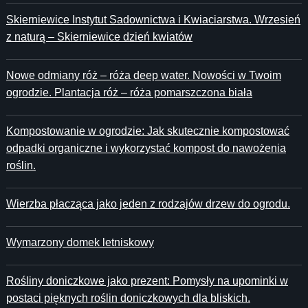
Skierniewice Instytut Sadownictwa i Kwiaciarstwa. Wrzesień
z naturą – Skierniewice dzień kwiatów
Nowe odmiany róż – róża deep water. Nowości w Twoim
ogrodzie. Plantacja róż – róża pomarszczona biała
Kompostowanie w ogrodzie: Jak skutecznie kompostować
odpadki organiczne i wykorzystać kompost do nawożenia
roślin.
Wierzba płacząca jako jeden z rodzajów drzew do ogrodu.
Wymarzony domek letniskowy
Rośliny doniczkowe jako prezent: Pomysły na upominki w
postaci pięknych roślin doniczkowych dla bliskich.