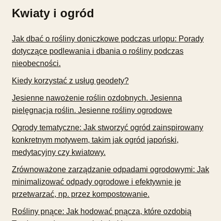
Kwiaty i ogród
Jak dbać o rośliny doniczkowe podczas urlopu: Porady
dotyczące podlewania i dbania o rośliny podczas
nieobecności.
Kiedy korzystać z usług geodety?
Jesienne nawożenie roślin ozdobnych. Jesienna
pielęgnacja roślin. Jesienne rośliny ogrodowe
Ogrody tematyczne: Jak stworzyć ogród zainspirowany
konkretnym motywem, takim jak ogród japoński,
medytacyjny czy kwiatowy.
Zrównoważone zarządzanie odpadami ogrodowymi: Jak
minimalizować odpady ogrodowe i efektywnie je
przetwarzać, np. przez kompostowanie.
Rośliny pnące: Jak hodować pnącza, które ozdobią