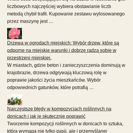
liczbowych najczęściej wybiera obstawianie liczb
metodą chybił trafił. Kupowanie zestawu wylosowanego
przez maszynę jest …
Drzewa w ogrodach miejskich: Wybór drzew, które są
odporne na miejskie warunki i dobrze radzą sobie w
przestrzeni miejskiej.
W miastach, gdzie beton i zanieczyszczenia dominują w
krajobrazie, drzewa odgrywają kluczową rolę w
poprawie jakości życia mieszkańców. Wybór
odpowiednich gatunków, które potrafią …
Najczęstsze błędy w kompozycjach roślinnych na
donicach i jak je skutecznie poprawić
Tworzenie kompozycji roślinnych w donicach to sztuka,
która wymaga nie tylko pasji, ale i przemyślanej