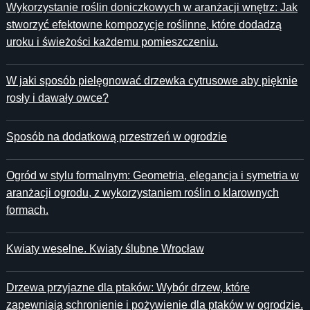
Wykorzystanie roślin doniczkowych w aranżacji wnętrz: Jak
stworzyć efektowne kompozycje roślinne, które dodadzą
uroku i świeżości każdemu pomieszczeniu.
W jaki sposób pielęgnować drzewka cytrusowe aby pięknie
rosły i dawały owce?
Sposób na dodatkową przestrzeń w ogrodzie
Ogród w stylu formalnym: Geometria, elegancja i symetria w
aranżacji ogrodu, z wykorzystaniem roślin o klarownych
formach.
Kwiaty weselne. Kwiaty ślubne Wrocław
Drzewa przyjazne dla ptaków: Wybór drzew, które
zapewniają schronienie i pożywienie dla ptaków w ogrodzie.