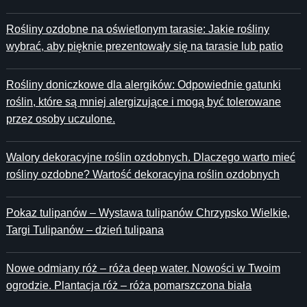
Rośliny ozdobne na oświetlonym tarasie: Jakie rośliny
wybrać, aby pięknie prezentowały się na tarasie lub patio
Rośliny doniczkowe dla alergików: Odpowiednie gatunki
roślin, które są mniej alergizujące i mogą być tolerowane
przez osoby uczulone.
Walory dekoracyjne roślin ozdobnych. Dlaczego warto mieć
rośliny ozdobne? Wartość dekoracyjna roślin ozdobnych
Pokaz tulipanów – Wystawa tulipanów Chrzypsko Wielkie,
Targi Tulipanów – dzień tulipana
Nowe odmiany róż – róża deep water. Nowości w Twoim
ogrodzie. Plantacja róż – róża pomarszczona biała