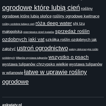
ogrodowe które lubią cień
rośliny
ogrodowe które lubią słońce
rośliny ogrodowe kwitnące
róża deep water
shi tzu
rośliny ozdobne lubiące cień
sprzedaż roślin
małopolska
skierniewice dzień kwiatów
ozdobnych jaki vat
szkółka roślin ozdobnych jak
ustroń ogrodnictwo
założyć
walory dekoracyjne roślin
wszystko o psach
ozdobnych
Wilanów wystawa tulipanów
wystawa tulipanów chrzypsko wielkie
wystawa tulipanów
łatwe w uprawie rośliny
w wilanowie
ogrodowe
askwiaty.pl