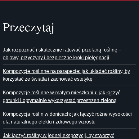
Przeczytaj
Jak rozpoznać i skutecznie ratować przelaną roślinę –
objawy, przyczyny i bezpieczne kroki pielęgnacji
Kompozycje roślinne na parapecie: jak układać rośliny, by
korzystać ze światła i zachować estetykę
Kompozycje roślinne w małym mieszkaniu: jak łączyć
gatunki i optymalnie wykorzystać przestrzeń zieloną
Kompozycja roślin w donicach: jak łączyć różne wysokości
dla naturalnego efektu i zdrowego wzrostu
Jak łączyć rośliny w jednej ekspozycji, by stworzyć