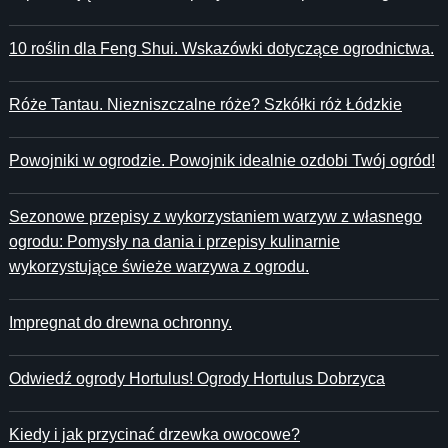
10 roślin dla Feng Shui. Wskazówki dotyczące ogrodnictwa.
Róże Tantau. Niezniszczalne róże? Szkółki róż Łódzkie
Powojniki w ogrodzie. Powojnik idealnie ozdobi Twój ogród!
Sezonowe przepisy z wykorzystaniem warzyw z własnego
ogrodu: Pomysły na dania i przepisy kulinarnie
wykorzystujące świeże warzywa z ogrodu.
Impregnat do drewna ochronny.
Odwiedź ogrody Hortulus! Ogrody Hortulus Dobrzyca
Kiedy i jak przycinać drzewka owocowe?