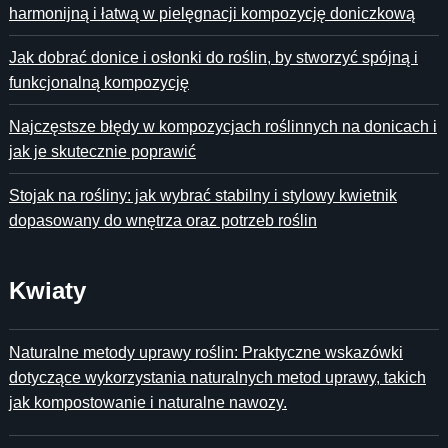
harmonijną i łatwą w pielęgnacji kompozycję doniczkową
Jak dobrać donice i osłonki do roślin, by stworzyć spójną i
funkcjonalną kompozycję
Najczęstsze błędy w kompozycjach roślinnych na donicach i
jak je skutecznie poprawić
Stojak na rośliny: jak wybrać stabilny i stylowy kwietnik
dopasowany do wnętrza oraz potrzeb roślin
Kwiaty
Naturalne metody uprawy roślin: Praktyczne wskazówki
dotyczące wykorzystania naturalnych metod uprawy, takich
jak kompostowanie i naturalne nawozy.