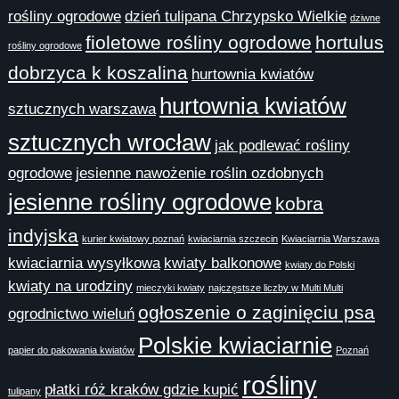
rośliny ogrodowe
dzień tulipana Chrzypsko Wielkie
dziwne
fioletowe rośliny ogrodowe
hortulus
rośliny ogrodowe
dobrzyca k koszalina
hurtownia kwiatów
hurtownia kwiatów
sztucznych warszawa
sztucznych wrocław
jak podlewać rośliny
ogrodowe
jesienne nawożenie roślin ozdobnych
jesienne rośliny ogrodowe
kobra
indyjska
kurier kwiatowy poznań
kwiaciarnia szczecin
Kwiaciarnia Warszawa
kwiaciarnia wysyłkowa
kwiaty balkonowe
kwiaty do Polski
kwiaty na urodziny
mieczyki kwiaty
najczęstsze liczby w Multi Multi
ogłoszenie o zaginięciu psa
ogrodnictwo wieluń
Polskie kwiaciarnie
papier do pakowania kwiatów
Poznań
rośliny
płatki róż kraków gdzie kupić
tulipany