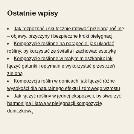
Ostatnie wpisy
Jak rozpoznać i skutecznie ratować przelaną roślinę
– objawy, przyczyny i bezpieczne kroki pielęgnacji
Kompozycje roślinne na parapecie: jak układać
rośliny, by korzystać ze światła i zachować estetykę
Kompozycje roślinne w małym mieszkaniu: jak
łączyć gatunki i optymalnie wykorzystać przestrzeń
zieloną
Kompozycja roślin w donicach: jak łączyć różne
wysokości dla naturalnego efektu i zdrowego wzrostu
Jak łączyć rośliny w jednej ekspozycji, by stworzyć
harmonijną i łatwą w pielęgnacji kompozycję
doniczkową