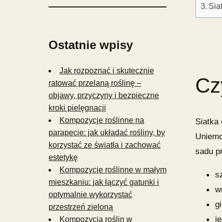
Sia
Ostatnie wpisy
Jak rozpoznać i skutecznie
Cz
ratować przelaną roślinę –
objawy, przyczyny i bezpieczne
kroki pielęgnacji
Kompozycje roślinne na
Siatka
parapecie: jak układać rośliny, by
Uniemo
korzystać ze światła i zachować
sadu p
estetykę
Kompozycje roślinne w małym
s
mieszkaniu: jak łączyć gatunki i
w
optymalnie wykorzystać
gi
przestrzeń zieloną
j
Kompozycja roślin w