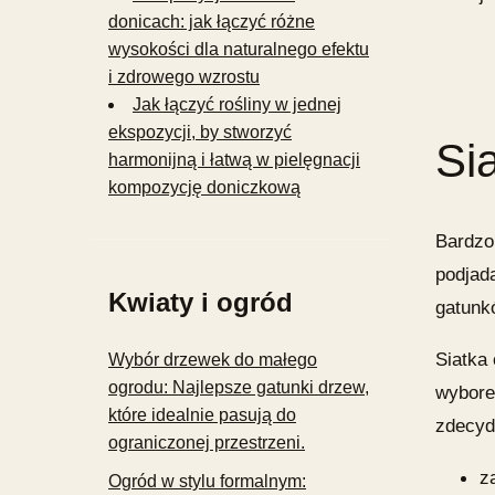
donicach: jak łączyć różne
wysokości dla naturalnego efektu
i zdrowego wzrostu
Jak łączyć rośliny w jednej
ekspozycji, by stworzyć
Si
harmonijną i łatwą w pielęgnacji
kompozycję doniczkową
Bardzo
podjad
Kwiaty i ogród
gatunk
Siatka
Wybór drzewek do małego
ogrodu: Najlepsze gatunki drzew,
wybore
które idealnie pasują do
zdecyd
ograniczonej przestrzeni.
z
Ogród w stylu formalnym: