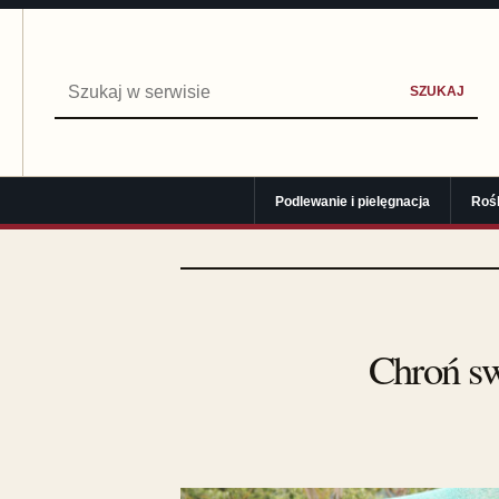
Szukaj:
SZUKAJ
Podlewanie i pielęgnacja
Roś
Chroń sw