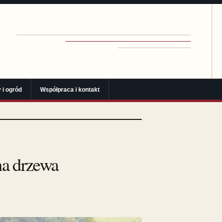
 i ogród
Współpraca i kontakt
na drzewa