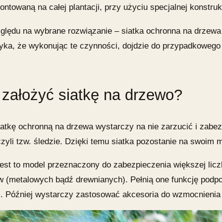
ontowaną na całej plantacji, przy użyciu specjalnej konstrukc
ględu na wybrane rozwiązanie –
siatka ochronna na drzewa
yka, że wykonując te czynności, dojdzie do przypadkowego 
 założyć siatkę na drzewo?
atkę ochronną na drzewa
wystarczy na nie zarzucić i zabe
 czyli tzw. śledzie. Dzięki temu siatka pozostanie na swoi
 jest to model przeznaczony do zabezpieczenia większej lic
w (metalowych bądź drewnianych). Pełnią one funkcję podp
m
. Później wystarczy zastosować akcesoria do wzmocnienia cał