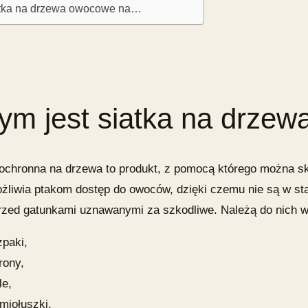
tka na drzewa owocowe na…
ym jest
siatka na drzew
 ochronna na drzewa
to produkt, z pomocą którego można s
żliwia ptakom dostęp do owoców, dzięki czemu nie są w stan
rzed gatunkami uznawanymi za szkodliwe. Należą do nich w
zpaki,
rony,
le,
emiołuszki.