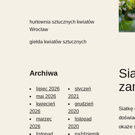
hurtownia sztucznych kwiatów
Wrocław
giełda kwiatów sztucznych
Si
Archiwa
za
lipiec 2026
styczeń
maj 2026
2021
kwiecień
grudzień
Siatkę
2026
2020
doświa
marzec
listopad
okaże 
2026
2020
listopad
październik