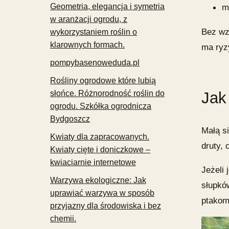
Geometria, elegancja i symetria
m
w aranżacji ogrodu, z
Bez wz
wykorzystaniem roślin o
klarownych formach.
ma ryz
pompybasenoweduda.pl
Rośliny ogrodowe które lubią
słońce. Różnorodność roślin do
Jak
ogrodu. Szkółka ogrodnicza
Bydgoszcz
Małą
si
Kwiaty dla zapracowanych.
druty,
Kwiaty cięte i doniczkowe –
kwiaciarnie internetowe
Jeżeli
Warzywa ekologiczne: Jak
słupkó
uprawiać warzywa w sposób
ptako
przyjazny dla środowiska i bez
chemii.