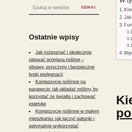
W ty
Szukaj:
SZUKAJ
Kie
Jak
Fun
Ostatnie wpisy
Jak rozpoznać i skutecznie
Błę
ratować przelaną roślinę –
objawy, przyczyny i bezpieczne
kroki pielęgnacji
Kompozycje roślinne na
parapecie: jak układać rośliny, by
Ki
korzystać ze światła i zachować
estetykę
po
Kompozycje roślinne w małym
mieszkaniu: jak łączyć gatunki i
optymalnie wykorzystać