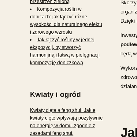
przestrzeń zieloną
Skorzys
Kompozycja roślin w
organi
donicach: jak łączyć różne
Dzięki 
wysokości dla naturalnego efektu
i zdrowego wzrostu
Inwesty
Jak łączyć rośliny w jednej
podlew
ekspozycji, by stworzyć
będą w
harmonijną i łatwą w pielęgnacji
kompozycję doniczkową
Wykorz
zdrowot
działan
Kwiaty i ogród
Kwiaty cięte a feng shui: Jakie
kwiaty cięte wpływają pozytywnie
na energię w domu, zgodnie z
Ja
zasadami feng shui.