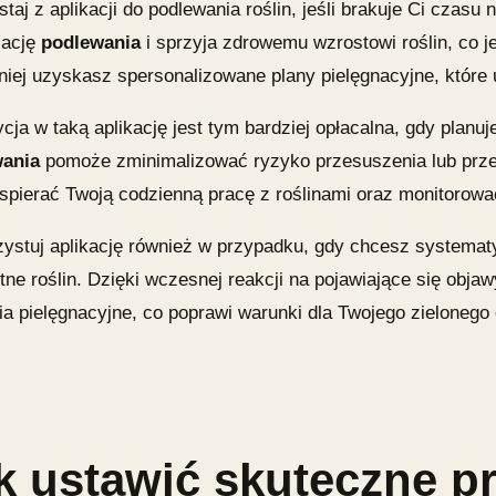
taj z aplikacji do podlewania roślin, jeśli brakuje Ci czasu n
zację
podlewania
i sprzyja zdrowemu wzrostowi roślin, co je
niej uzyskasz spersonalizowane plany pielęgnacyjne, które u
cja w taką aplikację jest tym bardziej opłacalna, gdy plan
ania
pomoże zminimalizować ryzyko przesuszenia lub przela
spierać Twoją codzienną pracę z roślinami oraz monitorowa
ystuj aplikację również w przypadku, gdy chcesz systema
ne roślin. Dzięki wczesnej reakcji na pojawiające się obja
ia pielęgnacyjne, co poprawi warunki dla Twojego zielonego 
k ustawić skuteczne p