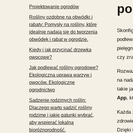
po
Projektowanie ogrodów
Rośliny ozdobne na obwódki i
rabaty: Pomysły na rośliny, które
Skonfi
idealnie nadają się do tworzenia
podlewa
obwódek i rabat w ogrodzie.
pielęg
Kiedy i jak przycinać drzewka
czy zra
owocowe?
Jak podlewać rośliny ogrodowe?
Rozważ 
Ekologiczna uprawa warzyw i
na nad
owoców. Ekologiczne
takie j
ogrodnictwo
App
, k
Sadzenie rodzimych roślin:
Dlaczego warto sadzić rośliny
Każda 
rodzime i jakie gatunki wybrać,
zdrowie
aby wspierać lokalną
Dzięki 
bioróżnorodność.