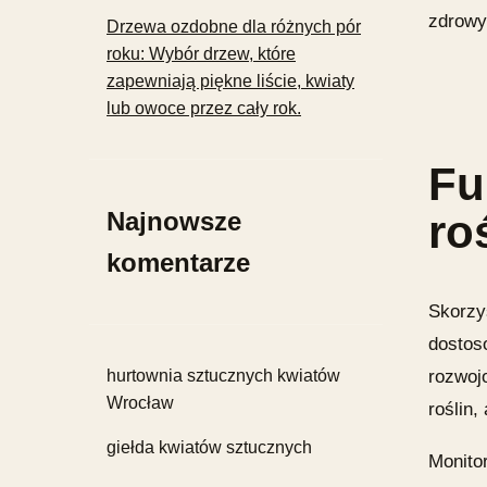
zdrowyc
Drzewa ozdobne dla różnych pór
roku: Wybór drzew, które
zapewniają piękne liście, kwiaty
lub owoce przez cały rok.
Fu
Najnowsze
ro
komentarze
Skorzys
dostoso
rozwoj
hurtownia sztucznych kwiatów
Wrocław
roślin
giełda kwiatów sztucznych
Monitor