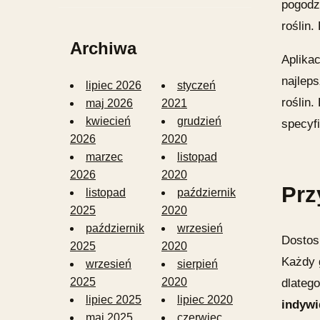
pogodzi
roślin
Archiwa
Aplikac
najlep
lipiec 2026
styczeń
roślin.
maj 2026
2021
kwiecień
grudzień
specyf
2026
2020
marzec
listopad
2026
2020
Prz
listopad
październik
2025
2020
październik
wrzesień
Dostos
2025
2020
Każdy 
wrzesień
sierpień
dlateg
2025
2020
lipiec 2025
lipiec 2020
indywi
maj 2025
czerwiec