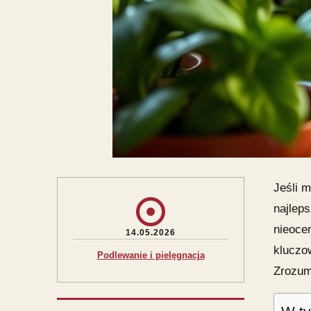
Jeśli m
najlep
nieoce
14.05.2026
kluczow
Podlewanie i pielęgnacja
Zrozumi