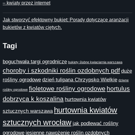
– kwiaty przez internet
Jak stworzyć efektowny bukiet: Porady dotyczące aranżacji
bukietów z kwiatów ciętych.
Tagi
boguchwała targi ogrodnicze
bukiety ślubne kwiaciarnia warszawa
choroby i szkodniki roślin ozdobnych pdf
duże
rośliny ogrodowe
dzień tulipana Chrzypsko Wielkie
dziwne
fioletowe rośliny ogrodowe
hortulus
rośliny ogrodowe
dobrzyca k koszalina
hurtownia kwiatów
hurtownia kwiatów
sztucznych warszawa
sztucznych wrocław
jak podlewać rośliny
ogrodowe
jesienne nawożenie roślin ozdobnych