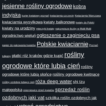
jesienne rośliny ogrodowe
kobra
indyjska
kurier kwiatowy poznań
kwiaciarnia szczecin
Kwiaciarnia Warszawa
kwiaciarnia wysyłkowa
kwiaty balkonowe
kwiaty do Polski
kwiaty na urodziny
mieczyki kwiaty
najczęstsze liczby w Multi Multi
ogłoszenie o zaginięciu psa
ogrodnictwo wieluń
Polskie kwiaciarnie
papier do pakowania kwiatów
Poznań
rośliny
płatki róż kraków gdzie kupić
tulipany
ogrodowe które lubią cień
rośliny
ogrodowe które lubią słońce
rośliny ogrodowe kwitnące
róża deep water
shi tzu
rośliny ozdobne lubiące cień
sprzedaż roślin
małopolska
skierniewice dzień kwiatów
ozdobnych jaki vat
szkółka roślin ozdobnych jak