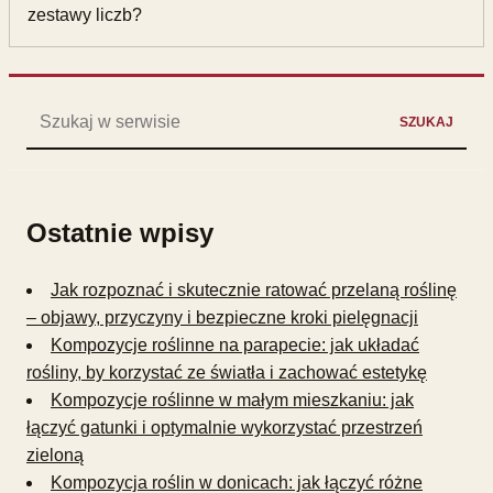
zestawy liczb?
Szukaj:
SZUKAJ
Ostatnie wpisy
Jak rozpoznać i skutecznie ratować przelaną roślinę
– objawy, przyczyny i bezpieczne kroki pielęgnacji
Kompozycje roślinne na parapecie: jak układać
rośliny, by korzystać ze światła i zachować estetykę
Kompozycje roślinne w małym mieszkaniu: jak
łączyć gatunki i optymalnie wykorzystać przestrzeń
zieloną
Kompozycja roślin w donicach: jak łączyć różne