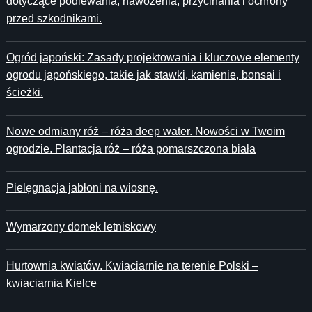
dotyczące podlewania, nawożenia, przycinania i ochrony
przed szkodnikami.
Ogród japoński: Zasady projektowania i kluczowe elementy
ogrodu japońskiego, takie jak stawki, kamienie, bonsai i
ścieżki.
Nowe odmiany róż – róża deep water. Nowości w Twoim
ogrodzie. Plantacja róż – róża pomarszczona biała
Pielęgnacja jabłoni na wiosnę.
Wymarzony domek letniskowy
Hurtownia kwiatów. Kwiaciarnie na terenie Polski –
kwiaciarnia Kielce