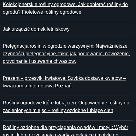
Kolekcjonerskie rośliny ogrodowe. Jak dobierać rośliny do
ogrodu? Fioletowe rośliny ogrodowe
Jak urządzić domek letniskowy
Pielęgnacja roślin w ogrodzie warzywnym: Najważniejsze
czynności pielęgnacyjne, takie jak podlewanie, nawożenie,
przycinanie i usuwanie chwastów.
Prezent – przesyłki kwiatowe. Szybka dostawa kwiatów –
kwiaciarnia internetowa Poznań
Rośliny ogrodowe które lubią cień. Odpowiednie rośliny do
zacienionych miejsc – rośliny ozdobne lubiące cień
Rośliny ozdobne dla przyciągania owadów i motyli: Wybór
roślin, które przyciągają owady zapylające i motyle do