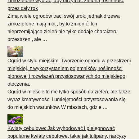
zimozielone wybrać, aby utrzymać zieloną roślinność
przez cały rok
Zimą wiele ogrodów traci swój urok, jednak drzewa
zimozielone mają moc, by to zmienić. Ich
nieprzemijająca zieleń nie tylko dodaje charakteru
przestrzeni, ale …
Ogród w stylu miejskim: Tworzenie ogrodu w przestrzeni
miejskiej, z wykorzystaniem pojemników, roślinności
pionowej i rozwiązań przystosowanych do miejskiego
otoczenia.
Ogród w mieście to nie tylko sposób na zieleń, ale także
wyraz kreatywności i umiejętności przystosowania się
do miejskich warunków. W miastach, gdzie …
Kwiaty cebulowe: Jak wyhodować i pielęgnować
popularne kwiaty cebulowe, takie jak tulipany, narcyzy