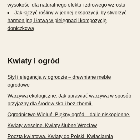
wysokości dla naturalnego efektu i zdrowego wzrostu
Jak łączyć rośliny w jednej ekspozycji, by stworzyć
harmonijną i łatwą w pielęgnacji kompozycję
doniczkową
Kwiaty i ogród
Styl i elegancja w ogrodzie – drewniane meble
ogrodowe
Warzywa ekologiczne: Jak uprawiać warzywa w sposób
przyjazny dla środowiska i bez chemii.
Ogrodnictwo Wieluń. Piękny ogród – dalie niskopienne.
Kwiaty weselne. Kwiaty ślubne Wrocław
Poczta kwiatowa. Kwiaty do Polski. Kwiaciarnia