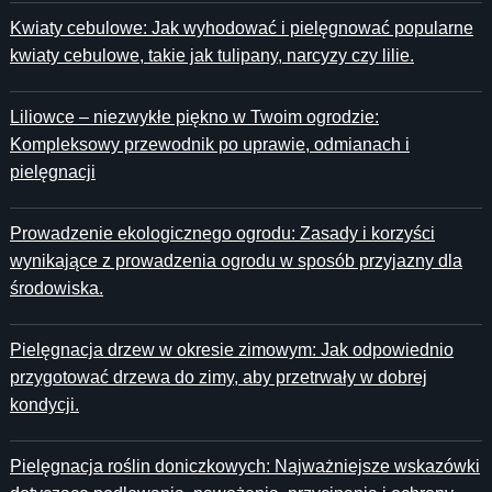
Kwiaty cebulowe: Jak wyhodować i pielęgnować popularne
kwiaty cebulowe, takie jak tulipany, narcyzy czy lilie.
Liliowce – niezwykłe piękno w Twoim ogrodzie:
Kompleksowy przewodnik po uprawie, odmianach i
pielęgnacji
Prowadzenie ekologicznego ogrodu: Zasady i korzyści
wynikające z prowadzenia ogrodu w sposób przyjazny dla
środowiska.
Pielęgnacja drzew w okresie zimowym: Jak odpowiednio
przygotować drzewa do zimy, aby przetrwały w dobrej
kondycji.
Pielęgnacja roślin doniczkowych: Najważniejsze wskazówki