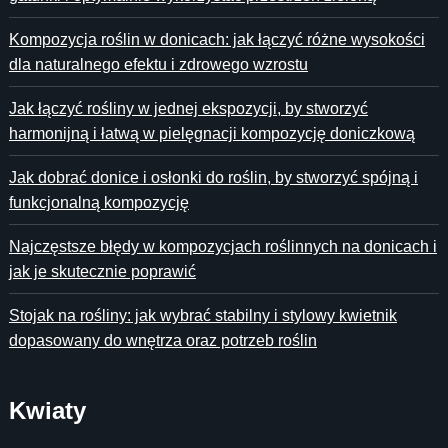
Kompozycja roślin w donicach: jak łączyć różne wysokości
dla naturalnego efektu i zdrowego wzrostu
Jak łączyć rośliny w jednej ekspozycji, by stworzyć
harmonijną i łatwą w pielęgnacji kompozycję doniczkową
Jak dobrać donice i osłonki do roślin, by stworzyć spójną i
funkcjonalną kompozycję
Najczęstsze błędy w kompozycjach roślinnych na donicach i
jak je skutecznie poprawić
Stojak na rośliny: jak wybrać stabilny i stylowy kwietnik
dopasowany do wnętrza oraz potrzeb roślin
Kwiaty