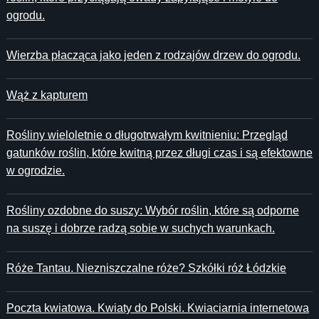
ogrodu.
Wierzba płacząca jako jeden z rodzajów drzew do ogrodu.
Wąż z kapturem
Rośliny wieloletnie o długotrwałym kwitnieniu: Przegląd
gatunków roślin, które kwitną przez długi czas i są efektowne
w ogrodzie.
Rośliny ozdobne do suszy: Wybór roślin, które są odporne
na suszę i dobrze radzą sobie w suchych warunkach.
Róże Tantau. Niezniszczalne róże? Szkółki róż Łódzkie
Poczta kwiatowa. Kwiaty do Polski. Kwiaciarnia internetowa