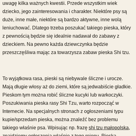
uwagę kilka ważnych kwestii. Przede wszystkim wiek
dziecko, jego zainteresowania i charakter. Niektóre psy są
duże, inne małe, niektóre są bardzo aktywne, inne wolą
leniuchować. Dlatego trzeba poszukać takiego pieska, który
z pewnością będzie się idealnie nadawał do zabawy z
dzieckiem. Na pewno każda dziewczynka będzie
przeszczęśliwa mając za towarzysza zabaw pieska Shi tzu.
To wyjątkowa rasa, pieski są niebywale śliczne i urocze.
Mają długie włosy aż do ziemi, które są jedwabiście gładkie.
Pieskom tym można robić śliczne kucyki lub warkoczyki.
Poszukiwania pieska rasy Shi Tzu, warto rozpocząć w
Internecie. Na specjalnych stronach z ogłoszeniami typu
kupie/sprzedam pieska, można znaleźć bez problemu
takiego właśnie psa. Wpisując np. frazę
shi tzu małopolska
,
znajdziemy ogłoszenia właśnie z tego rejonu. Pieska