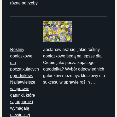
różne potrzeby
Rośliny
Zastanawiasz się, jakie rośliny
doniczkowe
doniczkowe będą najlepsze dla
dla
Ciebie jako początkującego
początkujących
ogrodnika? Wybór odpowiednich
ogrodników:
gatunków może być kluczowy dla
Najłatwiejsze
sukcesu w uprawie roślin …
w uprawie
gatunki, które
są odporne i
wymagają
niewielkiej