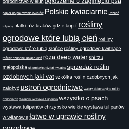
ogłoszenie o zaginięciu psa
ogrodnictwo wieluń
Polskie kwiaciarnie
papier do pakowania kwiatów
Poznań
rośliny
płatki róż kraków gdzie kupić
tulipany
ogrodowe które lubią cień
rośliny
ogrodowe które lubią słońce
rośliny ogrodowe kwitnące
róża deep water
shi tzu
rośliny ozdobne lubiące cień
sprzedaż roślin
małopolska
skierniewice dzień kwiatów
ozdobnych jaki vat
szkółka roślin ozdobnych jak
ustroń ogrodnictwo
założyć
walory dekoracyjne roślin
wszystko o psach
ozdobnych
Wilanów wystawa tulipanów
wystawa tulipanów chrzypsko wielkie
wystawa tulipanów
łatwe w uprawie rośliny
w wilanowie
ogrodowe