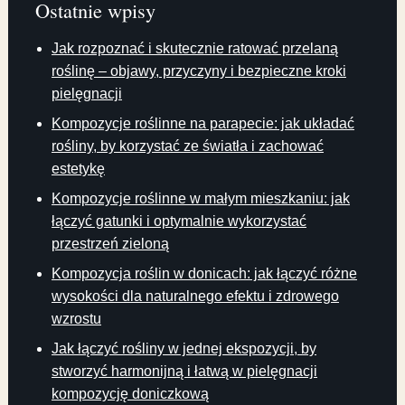
Ostatnie wpisy
Jak rozpoznać i skutecznie ratować przelaną
roślinę – objawy, przyczyny i bezpieczne kroki
pielęgnacji
Kompozycje roślinne na parapecie: jak układać
rośliny, by korzystać ze światła i zachować
estetykę
Kompozycje roślinne w małym mieszkaniu: jak
łączyć gatunki i optymalnie wykorzystać
przestrzeń zieloną
Kompozycja roślin w donicach: jak łączyć różne
wysokości dla naturalnego efektu i zdrowego
wzrostu
Jak łączyć rośliny w jednej ekspozycji, by
stworzyć harmonijną i łatwą w pielęgnacji
kompozycję doniczkową