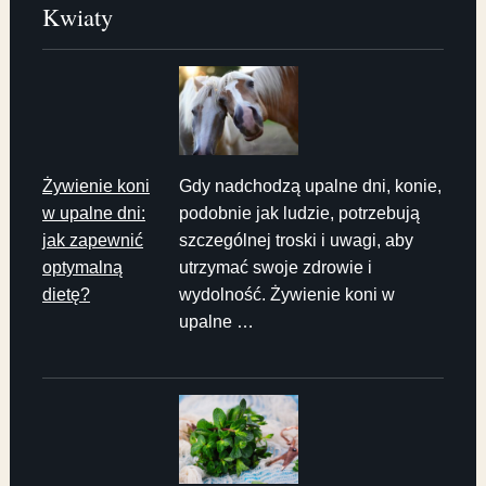
Kwiaty
Żywienie koni
Gdy nadchodzą upalne dni, konie,
w upalne dni:
podobnie jak ludzie, potrzebują
jak zapewnić
szczególnej troski i uwagi, aby
optymalną
utrzymać swoje zdrowie i
dietę?
wydolność. Żywienie koni w
upalne …