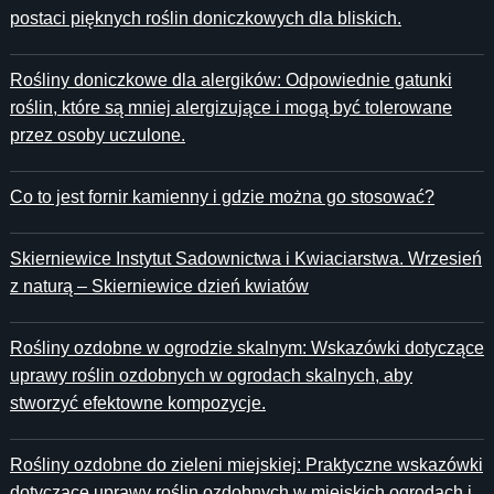
postaci pięknych roślin doniczkowych dla bliskich.
Rośliny doniczkowe dla alergików: Odpowiednie gatunki
roślin, które są mniej alergizujące i mogą być tolerowane
przez osoby uczulone.
Co to jest fornir kamienny i gdzie można go stosować?
Skierniewice Instytut Sadownictwa i Kwiaciarstwa. Wrzesień
z naturą – Skierniewice dzień kwiatów
Rośliny ozdobne w ogrodzie skalnym: Wskazówki dotyczące
uprawy roślin ozdobnych w ogrodach skalnych, aby
stworzyć efektowne kompozycje.
Rośliny ozdobne do zieleni miejskiej: Praktyczne wskazówki
dotyczące uprawy roślin ozdobnych w miejskich ogrodach i