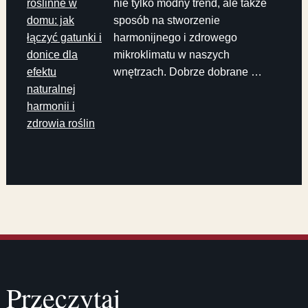
roślinne w
nie tylko modny trend, ale także
domu: jak
sposób na stworzenie
łączyć gatunki i
harmonijnego i zdrowego
donice dla
mikroklimatu w naszych
efektu
wnętrzach. Dobrze dobrane …
naturalnej
harmonii i
zdrowia roślin
Przeczytaj