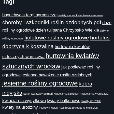
Tagi
boguchwała targi ogrodnicze
bukiety ślubne kwiaciarnia warszawa
choroby i szkodniki roślin ozdobnych pdf
duże
rośliny ogrodowe
dzień tulipana Chrzypsko Wielkie
dziwne
fioletowe rośliny ogrodowe
hortulus
rośliny ogrodowe
dobrzyca k koszalina
hurtownia kwiatów
hurtownia kwiatów
sztucznych warszawa
sztucznych wrocław
jak podlewać rośliny
ogrodowe
jesienne nawożenie roślin ozdobnych
jesienne rośliny ogrodowe
kobra
indyjska
kurier kwiatowy poznań
kwiaciarnia szczecin
Kwiaciarnia Warszawa
kwiaciarnia wysyłkowa
kwiaty balkonowe
kwiaty do Polski
kwiaty na urodziny
mieczyki kwiaty
najczęstsze liczby w Multi Multi