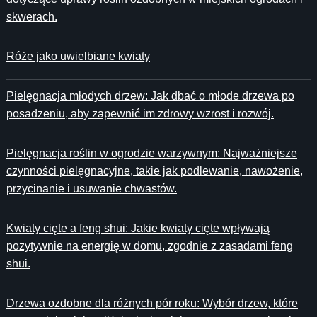
skwerach.
Róże jako uwielbiane kwiaty
Pielęgnacja młodych drzew: Jak dbać o młode drzewa po
posadzeniu, aby zapewnić im zdrowy wzrost i rozwój.
Pielęgnacja roślin w ogrodzie warzywnym: Najważniejsze
czynności pielęgnacyjne, takie jak podlewanie, nawożenie,
przycinanie i usuwanie chwastów.
Kwiaty cięte a feng shui: Jakie kwiaty cięte wpływają
pozytywnie na energię w domu, zgodnie z zasadami feng
shui.
Drzewa ozdobne dla różnych pór roku: Wybór drzew, które