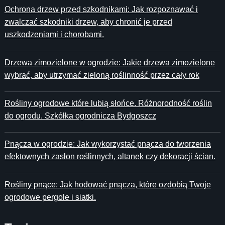
Ochrona drzew przed szkodnikami: Jak rozpoznawać i
zwalczać szkodniki drzew, aby chronić je przed
uszkodzeniami i chorobami.
Drzewa zimozielone w ogrodzie: Jakie drzewa zimozielone
wybrać, aby utrzymać zieloną roślinność przez cały rok
Rośliny ogrodowe które lubią słońce. Różnorodność roślin
do ogrodu. Szkółka ogrodnicza Bydgoszcz
Pnącza w ogrodzie: Jak wykorzystać pnącza do tworzenia
efektownych zasłon roślinnych, altanek czy dekoracji ścian.
Rośliny pnące: Jak hodować pnącza, które ozdobią Twoje
ogrodowe pergole i siatki.