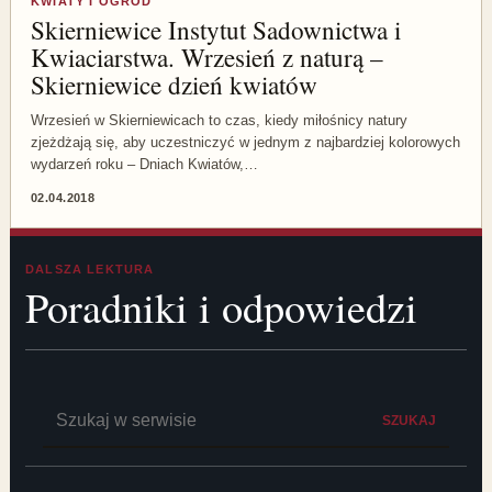
KWIATY I OGRÓD
Skierniewice Instytut Sadownictwa i
Kwiaciarstwa. Wrzesień z naturą –
Skierniewice dzień kwiatów
Wrzesień w Skierniewicach to czas, kiedy miłośnicy natury
zjeżdżają się, aby uczestniczyć w jednym z najbardziej kolorowych
wydarzeń roku – Dniach Kwiatów,…
02.04.2018
DALSZA LEKTURA
Poradniki i odpowiedzi
Szukaj:
SZUKAJ