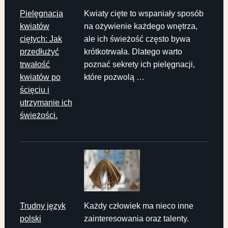
Pielęgnacja
Kwiaty cięte to wspaniały sposób
kwiatów
na ożywienie każdego wnętrza,
ciętych: Jak
ale ich świeżość często bywa
przedłużyć
krótkotrwała. Dlatego warto
trwałość
poznać sekrety ich pielęgnacji,
kwiatów po
które pozwolą …
ścięciu i
utrzymanie ich
świeżości.
Trudny język
Każdy człowiek ma nieco inne
polski
zainteresowania oraz talenty.