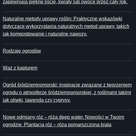
zapewniają piękne liście, kwiaty lub owoce przez cały rok.
Naturalne metody uprawy roślin: Praktyczne wskazówki
dotyczące wykorzystania naturalnych metod uprawy, takich
jak kompostowanie i naturalne nawozy.
Rodzaje ogrodów
Wąż z kapturem
Ogród śródziemnomorski: Inspiracje związane z tworzeniem
ogrodu o atmosferze śródziemnomorskiej, z roślinami takimi
jak oliwki, lawenda czy cyprysy.
Nowe odmiany róż – róża deep water. Nowości w Twoim
ogrodzie. Plantacja róż – róża pomarszczona biała