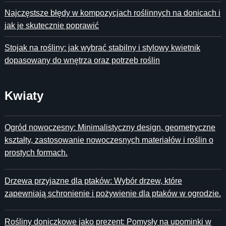
Najczęstsze błędy w kompozycjach roślinnych na donicach i
jak je skutecznie poprawić
Stojak na rośliny: jak wybrać stabilny i stylowy kwietnik
dopasowany do wnętrza oraz potrzeb roślin
Kwiaty
Ogród nowoczesny: Minimalistyczny design, geometryczne
kształty, zastosowanie nowoczesnych materiałów i roślin o
prostych formach.
Drzewa przyjazne dla ptaków: Wybór drzew, które
zapewniają schronienie i pożywienie dla ptaków w ogrodzie.
Rośliny doniczkowe jako prezent: Pomysły na upominki w