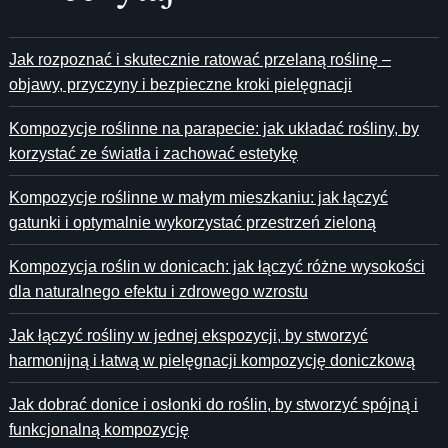
Jak rozpoznać i skutecznie ratować przelaną roślinę –
objawy, przyczyny i bezpieczne kroki pielęgnacji
Kompozycje roślinne na parapecie: jak układać rośliny, by
korzystać ze światła i zachować estetykę
Kompozycje roślinne w małym mieszkaniu: jak łączyć
gatunki i optymalnie wykorzystać przestrzeń zieloną
Kompozycja roślin w donicach: jak łączyć różne wysokości
dla naturalnego efektu i zdrowego wzrostu
Jak łączyć rośliny w jednej ekspozycji, by stworzyć
harmonijną i łatwą w pielęgnacji kompozycję doniczkową
Jak dobrać donice i osłonki do roślin, by stworzyć spójną i
funkcjonalną kompozycję