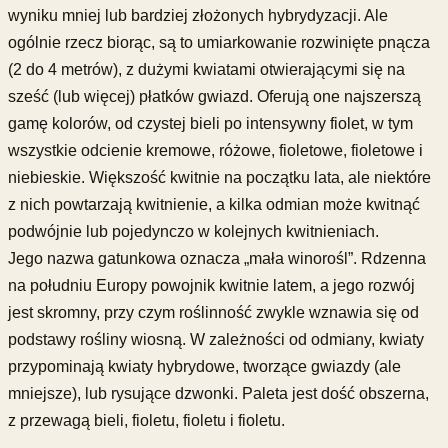
wyniku mniej lub bardziej złożonych hybrydyzacji. Ale
ogólnie rzecz biorąc, są to umiarkowanie rozwinięte pnącza
(2 do 4 metrów), z dużymi kwiatami otwierającymi się na
sześć (lub więcej) płatków gwiazd. Oferują one najszerszą
gamę kolorów, od czystej bieli po intensywny fiolet, w tym
wszystkie odcienie kremowe, różowe, fioletowe, fioletowe i
niebieskie. Większość kwitnie na początku lata, ale niektóre
z nich powtarzają kwitnienie, a kilka odmian może kwitnąć
podwójnie lub pojedynczo w kolejnych kwitnieniach.
Jego nazwa gatunkowa oznacza „mała winorośl”. Rdzenna
na południu Europy powojnik kwitnie latem, a jego rozwój
jest skromny, przy czym roślinność zwykle wznawia się od
podstawy rośliny wiosną. W zależności od odmiany, kwiaty
przypominają kwiaty hybrydowe, tworzące gwiazdy (ale
mniejsze), lub rysujące dzwonki. Paleta jest dość obszerna,
z przewagą bieli, fioletu, fioletu i fioletu.