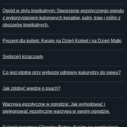
Ogród w stylu tropikalnym: Stworzenie egzotycznego ogrodu
z wykorzystaniem kolorowych kwiatów, palm, traw i roślin z
obszarów tropikalnych.
Prezent dla kobiet. Kwiaty na Dzień Kobiet i na Dzień Matki
Srebrzeń krzaczasty
Co jest istotne przy wyborze odmiany kukurydzy do siewu?
Jak zdobyć wiedzę o psach?
Warzywa egzotyczne w ogrodzie: Jak wyhodować i
pielęgnować egzotyczne warzywa w swoim ogrodzie.