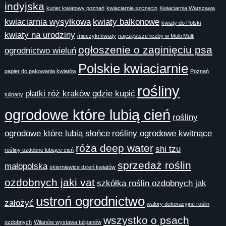
indyjska
kurier kwiatowy poznań
kwiaciarnia szczecin
Kwiaciarnia Warszawa
kwiaciarnia wysyłkowa
kwiaty balkonowe
kwiaty do Polski
kwiaty na urodziny
mieczyki kwiaty
najczęstsze liczby w Multi Multi
ogłoszenie o zaginięciu psa
ogrodnictwo wieluń
Polskie kwiaciarnie
papier do pakowania kwiatów
Poznań
rośliny
płatki róż kraków gdzie kupić
tulipany
ogrodowe które lubią cień
rośliny
ogrodowe które lubią słońce
rośliny ogrodowe kwitnące
róża deep water
shi tzu
rośliny ozdobne lubiące cień
sprzedaż roślin
małopolska
skierniewice dzień kwiatów
ozdobnych jaki vat
szkółka roślin ozdobnych jak
ustroń ogrodnictwo
założyć
walory dekoracyjne roślin
wszystko o psach
ozdobnych
Wilanów wystawa tulipanów