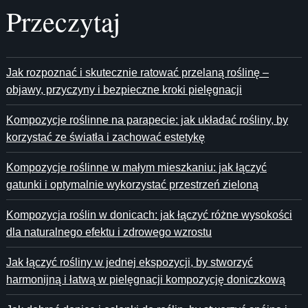
Przeczytaj
Jak rozpoznać i skutecznie ratować przelaną roślinę –
objawy, przyczyny i bezpieczne kroki pielęgnacji
Kompozycje roślinne na parapecie: jak układać rośliny, by
korzystać ze światła i zachować estetykę
Kompozycje roślinne w małym mieszkaniu: jak łączyć
gatunki i optymalnie wykorzystać przestrzeń zieloną
Kompozycja roślin w donicach: jak łączyć różne wysokości
dla naturalnego efektu i zdrowego wzrostu
Jak łączyć rośliny w jednej ekspozycji, by stworzyć
harmonijną i łatwą w pielęgnacji kompozycję doniczkową