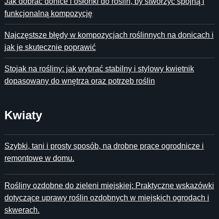
Jak dobrać donice i osłonki do roślin, by stworzyć spójną i
funkcjonalną kompozycję
Najczęstsze błędy w kompozycjach roślinnych na donicach i
jak je skutecznie poprawić
Stojak na rośliny: jak wybrać stabilny i stylowy kwietnik
dopasowany do wnętrza oraz potrzeb roślin
Kwiaty
Szybki, tani i prosty sposób, na drobne prace ogrodnicze i
remontowe w domu.
Rośliny ozdobne do zieleni miejskiej: Praktyczne wskazówki
dotyczące uprawy roślin ozdobnych w miejskich ogrodach i
skwerach.