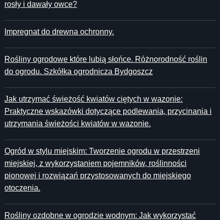
rosły i dawały owce?
Impregnat do drewna ochronny.
Rośliny ogrodowe które lubią słońce. Różnorodność roślin
do ogrodu. Szkółka ogrodnicza Bydgoszcz
Jak utrzymać świeżość kwiatów ciętych w wazonie:
Praktyczne wskazówki dotyczące podlewania, przycinania i
utrzymania świeżości kwiatów w wazonie.
Ogród w stylu miejskim: Tworzenie ogrodu w przestrzeni
miejskiej, z wykorzystaniem pojemników, roślinności
pionowej i rozwiązań przystosowanych do miejskiego
otoczenia.
Rośliny ozdobne w ogrodzie wodnym: Jak wykorzystać