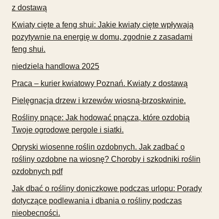
z dostawą
Kwiaty cięte a feng shui: Jakie kwiaty cięte wpływają
pozytywnie na energię w domu, zgodnie z zasadami
feng shui.
niedziela handlowa 2025
Praca – kurier kwiatowy Poznań. Kwiaty z dostawą
Pielęgnacja drzew i krzewów wiosną-brzoskwinie.
Rośliny pnące: Jak hodować pnącza, które ozdobią
Twoje ogrodowe pergole i siatki.
Opryski wiosenne roślin ozdobnych. Jak zadbać o
rośliny ozdobne na wiosnę? Choroby i szkodniki roślin
ozdobnych pdf
Jak dbać o rośliny doniczkowe podczas urlopu: Porady
dotyczące podlewania i dbania o rośliny podczas
nieobecności.