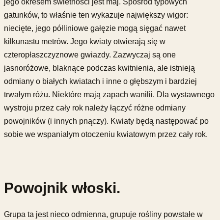
jego okresem świetności jest maj. Spośród typowych
gatunków, to właśnie ten wykazuje największy wigor:
niecięte, jego półliniowe gałęzie mogą sięgać nawet
kilkunastu metrów. Jego kwiaty otwierają się w
czteropłaszczyznowe gwiazdy. Zazwyczaj są one
jasnoróżowe, blaknące podczas kwitnienia, ale istnieją
odmiany o białych kwiatach i inne o głębszym i bardziej
trwałym różu. Niektóre mają zapach wanilii. Dla wystawnego
wystroju przez cały rok należy łączyć różne odmiany
powojników (i innych pnączy). Kwiaty będą następować po
sobie we wspaniałym otoczeniu kwiatowym przez cały rok.
Powojnik włoski.
Grupa ta jest nieco odmienna, grupuje rośliny powstałe w