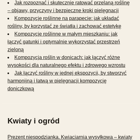
Jak rozpoznać i skutecznie ratować przelaną roślinę
– objawy, przyczyny i bezpieczne kroki pielęgnacji
Kompozycje roślinne na parapecie: jak układać
rośliny, by korzystać ze światła i zachować estetykę
Kompozycje roślinne w małym mieszkaniu: jak
łączyć gatunki i optymalnie wykorzystać przestrzeń
zieloną
Kompozycja roślin w donicach: jak łączyć różne
wysokości dla naturalnego efektu i zdrowego wzrostu
Jak łączyć rośliny w jednej ekspozycji, by stworzyć
harmonijną i łatwą w pielęgnacji kompozycję
doniczkową
Kwiaty i ogród
Prezent niespodzianka. Kwiaciarnia wysyłkowa – kwiaty