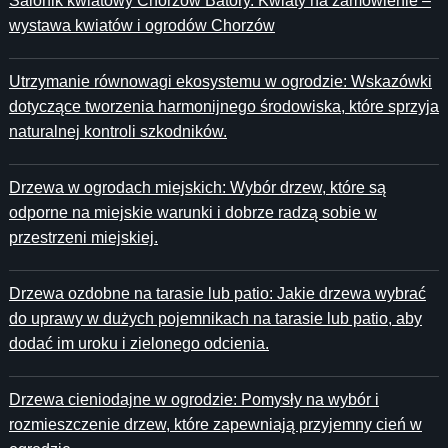
Salonik kwiatowy Chorzów Batory. Kwiaty na zamówienie –
wystawa kwiatów i ogrodów Chorzów
Utrzymanie równowagi ekosystemu w ogrodzie: Wskazówki
dotyczące tworzenia harmonijnego środowiska, które sprzyja
naturalnej kontroli szkodników.
Drzewa w ogrodach miejskich: Wybór drzew, które są
odporne na miejskie warunki i dobrze radzą sobie w
przestrzeni miejskiej.
Drzewa ozdobne na tarasie lub patio: Jakie drzewa wybrać
do uprawy w dużych pojemnikach na tarasie lub patio, aby
dodać im uroku i zielonego odcienia.
Drzewa cieniodajne w ogrodzie: Pomysły na wybór i
rozmieszczenie drzew, które zapewniają przyjemny cień w