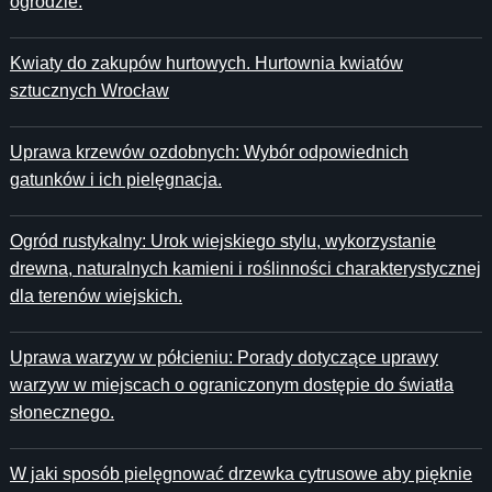
ogrodzie.
Kwiaty do zakupów hurtowych. Hurtownia kwiatów
sztucznych Wrocław
Uprawa krzewów ozdobnych: Wybór odpowiednich
gatunków i ich pielęgnacja.
Ogród rustykalny: Urok wiejskiego stylu, wykorzystanie
drewna, naturalnych kamieni i roślinności charakterystycznej
dla terenów wiejskich.
Uprawa warzyw w półcieniu: Porady dotyczące uprawy
warzyw w miejscach o ograniczonym dostępie do światła
słonecznego.
W jaki sposób pielęgnować drzewka cytrusowe aby pięknie