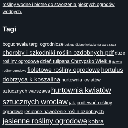
rośliny wodne i błotne do stworzenia pięknych ogrodów
wodnych.
Tagi
boguchwała targi ogrodnicze
bukiety ślubne kwiaciarnia warszawa
choroby i szkodniki roślin ozdobnych pdf
duże
rośliny ogrodowe
dzień tulipana Chrzypsko Wielkie
dziwne
fioletowe rośliny ogrodowe
hortulus
rośliny ogrodowe
dobrzyca k koszalina
hurtownia kwiatów
hurtownia kwiatów
sztucznych warszawa
sztucznych wrocław
jak podlewać rośliny
ogrodowe
jesienne nawożenie roślin ozdobnych
jesienne rośliny ogrodowe
kobra