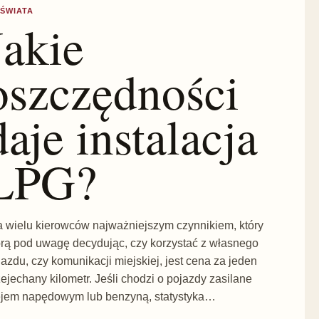
 ŚWIATA
Jakie
oszczędności
daje instalacja
LPG?
a wielu kierowców najważniejszym czynnikiem, który
orą pod uwagę decydując, czy korzystać z własnego
jazdu, czy komunikacji miejskiej, jest cena za jeden
zejechany kilometr. Jeśli chodzi o pojazdy zasilane
ejem napędowym lub benzyną, statystyka…