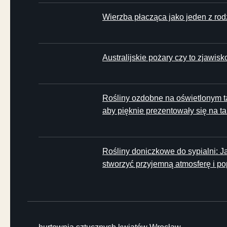
Wierzba płacząca jako jeden z ro
Australijskie pożary czy to zjawisk
Rośliny ozdobne na oświetlonym ta
aby pięknie prezentowały się na ta
Rośliny doniczkowe do sypialni: Ja
stworzyć przyjemną atmosferę i po