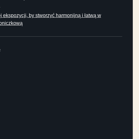
u
ej ekspozycji, by stworzyć harmonijną i łatwą w
doniczkową
e