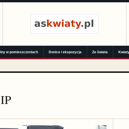
liny w pomieszczeniach
Donice i ekspozycja
Ze świata
Kwiaty
 IP