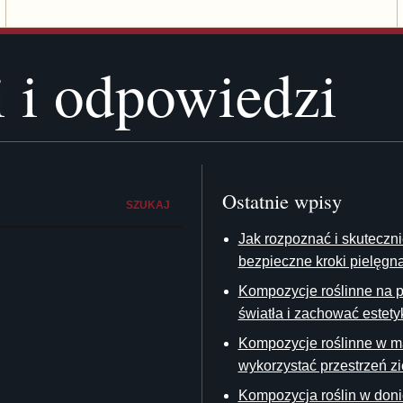
i i odpowiedzi
Ostatnie wpisy
SZUKAJ
Jak rozpoznać i skuteczni
bezpieczne kroki pielęgna
Kompozycje roślinne na pa
światła i zachować estety
Kompozycje roślinne w ma
wykorzystać przestrzeń z
Kompozycja roślin w doni