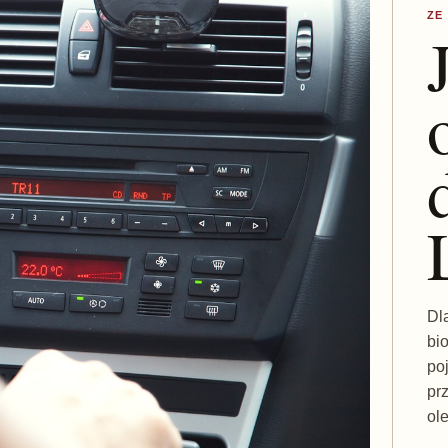
ZE
Dl
bi
po
pr
ol