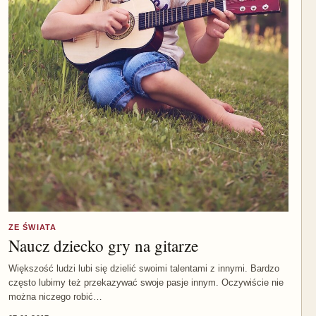
ZE ŚWIATA
Naucz dziecko gry na gitarze
Większość ludzi lubi się dzielić swoimi talentami z innymi. Bardzo
często lubimy też przekazywać swoje pasje innym. Oczywiście nie
można niczego robić…