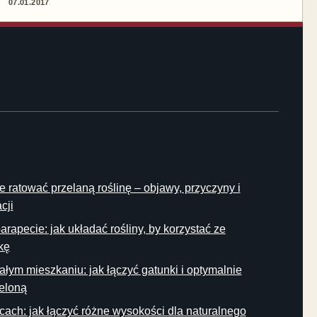
07.01.2017
e ratować przelaną roślinę – objawy, przyczyny i
cji
rapecie: jak układać rośliny, by korzystać ze
kę
łym mieszkaniu: jak łączyć gatunki i optymalnie
ieloną
cach: jak łączyć różne wysokości dla naturalnego