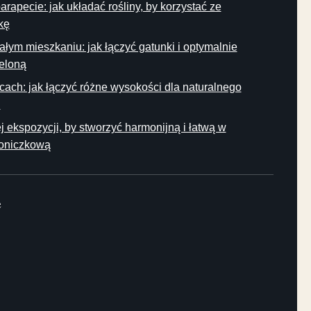
rapecie: jak układać rośliny, by korzystać ze
kę
łym mieszkaniu: jak łączyć gatunki i optymalnie
ieloną
cach: jak łączyć różne wysokości dla naturalnego
u
ej ekspozycji, by stworzyć harmonijną i łatwą w
doniczkową
e