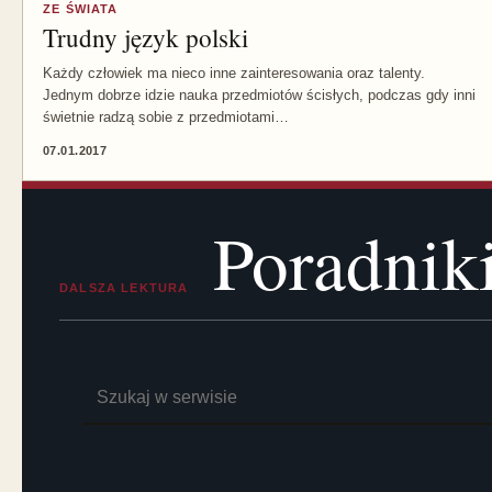
ZE ŚWIATA
Trudny język polski
Każdy człowiek ma nieco inne zainteresowania oraz talenty.
Jednym dobrze idzie nauka przedmiotów ścisłych, podczas gdy inni
świetnie radzą sobie z przedmiotami…
07.01.2017
Poradnik
DALSZA LEKTURA
Szukaj: