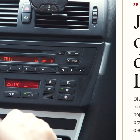
ZE
Dl
bi
po
pr
ol