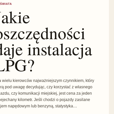
 ŚWIATA
Jakie
oszczędności
daje instalacja
LPG?
a wielu kierowców najważniejszym czynnikiem, który
orą pod uwagę decydując, czy korzystać z własnego
jazdu, czy komunikacji miejskiej, jest cena za jeden
zejechany kilometr. Jeśli chodzi o pojazdy zasilane
ejem napędowym lub benzyną, statystyka…