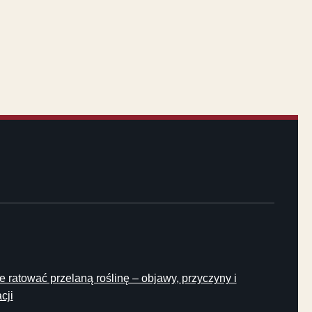
e ratować przelaną roślinę – objawy, przyczyny i
cji