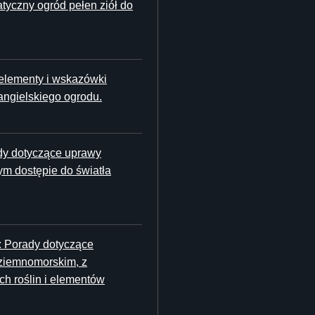
tyczny ogród pełen ziół do
 elementy i wskazówki
angielskiego ogrodu.
dy dotyczące uprawy
m dostępie do światła
: Porady dotyczące
dziemnomorskim, z
h roślin i elementów