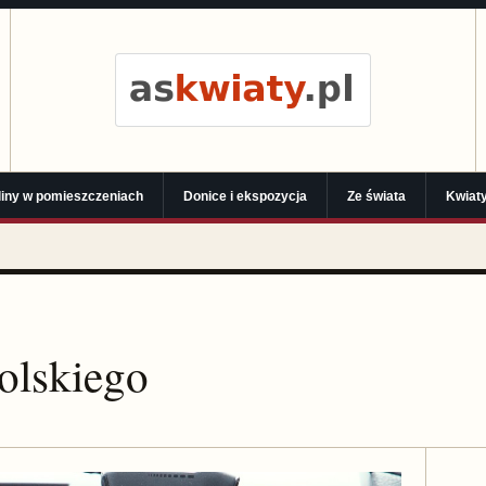
liny w pomieszczeniach
Donice i ekspozycja
Ze świata
Kwiaty
polskiego