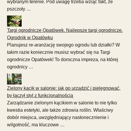
wybranym terenie. Pod uwagę trzeba wziąć fakt, że
pszczoły …
Targi ogrodnicze Opatówek. Najlepsze targi ogrodnicze.
Ogrodnik w Opatówku
Planujesz re-aranżację swojego ogrodu lub działki? W
takim razie koniecznie musisz wybrać się na Targi
ogrodnicze Opatówek! To doroczna impreza, na której
ogrodnicy …
Zielony kącik w salonie: jak go urządzić i pielęgnować,
by łączył styl z funkcjonalnością
Zarządzanie zielonym kącikiem w salonie to nie tylko
kwestia estetyki, ale także zdrowia roślin. Właściwy
dobór miejsca, uwzględniający nasłonecznienie i
wilgotność, ma kluczowe …