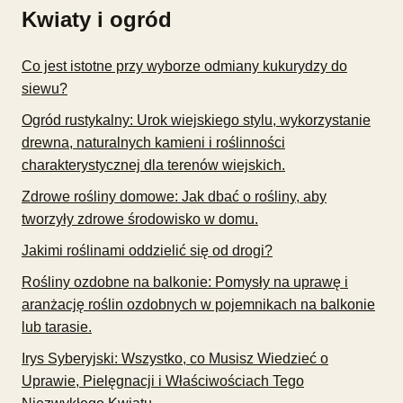
Kwiaty i ogród
Co jest istotne przy wyborze odmiany kukurydzy do
siewu?
Ogród rustykalny: Urok wiejskiego stylu, wykorzystanie
drewna, naturalnych kamieni i roślinności
charakterystycznej dla terenów wiejskich.
Zdrowe rośliny domowe: Jak dbać o rośliny, aby
tworzyły zdrowe środowisko w domu.
Jakimi roślinami oddzielić się od drogi?
Rośliny ozdobne na balkonie: Pomysły na uprawę i
aranżację roślin ozdobnych w pojemnikach na balkonie
lub tarasie.
Irys Syberyjski: Wszystko, co Musisz Wiedzieć o
Uprawie, Pielęgnacji i Właściwościach Tego