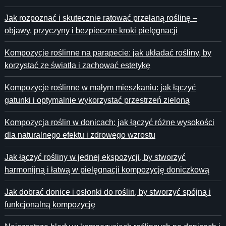
Jak rozpoznać i skutecznie ratować przelaną roślinę –
objawy, przyczyny i bezpieczne kroki pielęgnacji
Kompozycje roślinne na parapecie: jak układać rośliny, by
korzystać ze światła i zachować estetykę
Kompozycje roślinne w małym mieszkaniu: jak łączyć
gatunki i optymalnie wykorzystać przestrzeń zieloną
Kompozycja roślin w donicach: jak łączyć różne wysokości
dla naturalnego efektu i zdrowego wzrostu
Jak łączyć rośliny w jednej ekspozycji, by stworzyć
harmonijną i łatwą w pielęgnacji kompozycję doniczkową
Jak dobrać donice i osłonki do roślin, by stworzyć spójną i
funkcjonalną kompozycję