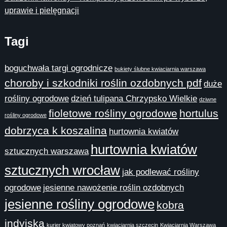
uprawie i pielęgnacji
Tagi
boguchwała targi ogrodnicze
bukiety ślubne kwiaciarnia warszawa
choroby i szkodniki roślin ozdobnych pdf
duże
rośliny ogrodowe
dzień tulipana Chrzypsko Wielkie
dziwne
fioletowe rośliny ogrodowe
hortulus
rośliny ogrodowe
dobrzyca k koszalina
hurtownia kwiatów
hurtownia kwiatów
sztucznych warszawa
sztucznych wrocław
jak podlewać rośliny
ogrodowe
jesienne nawożenie roślin ozdobnych
jesienne rośliny ogrodowe
kobra
indyjska
kurier kwiatowy poznań
kwiaciarnia szczecin
Kwiaciarnia Warszawa