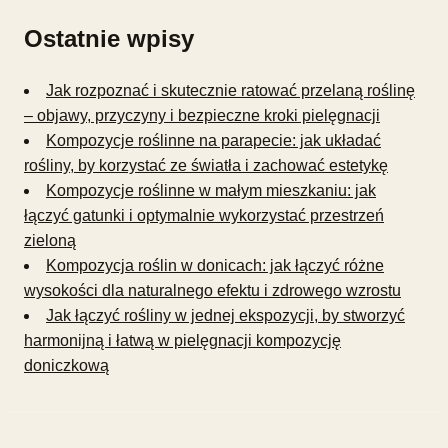
Ostatnie wpisy
Jak rozpoznać i skutecznie ratować przelaną roślinę
– objawy, przyczyny i bezpieczne kroki pielęgnacji
Kompozycje roślinne na parapecie: jak układać
rośliny, by korzystać ze światła i zachować estetykę
Kompozycje roślinne w małym mieszkaniu: jak
łączyć gatunki i optymalnie wykorzystać przestrzeń
zieloną
Kompozycja roślin w donicach: jak łączyć różne
wysokości dla naturalnego efektu i zdrowego wzrostu
Jak łączyć rośliny w jednej ekspozycji, by stworzyć
harmonijną i łatwą w pielęgnacji kompozycję
doniczkową