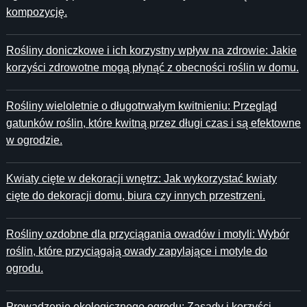
kompozycję.
Rośliny doniczkowe i ich korzystny wpływ na zdrowie: Jakie
korzyści zdrowotne mogą płynąć z obecności roślin w domu.
Rośliny wieloletnie o długotrwałym kwitnieniu: Przegląd
gatunków roślin, które kwitną przez długi czas i są efektowne
w ogrodzie.
Kwiaty cięte w dekoracji wnętrz: Jak wykorzystać kwiaty
cięte do dekoracji domu, biura czy innych przestrzeni.
Rośliny ozdobne dla przyciągania owadów i motyli: Wybór
roślin, które przyciągają owady zapylające i motyle do
ogrodu.
Prowadzenie ekologicznego ogrodu: Zasady i korzyści