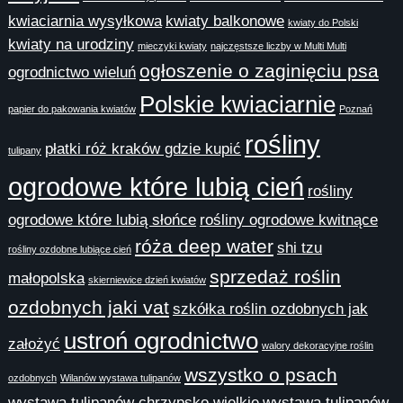
kwiaciarnia wysyłkowa
kwiaty balkonowe
kwiaty do Polski
kwiaty na urodziny
mieczyki kwiaty
najczęstsze liczby w Multi Multi
ogłoszenie o zaginięciu psa
ogrodnictwo wieluń
Polskie kwiaciarnie
papier do pakowania kwiatów
Poznań
rośliny
płatki róż kraków gdzie kupić
tulipany
ogrodowe które lubią cień
rośliny
ogrodowe które lubią słońce
rośliny ogrodowe kwitnące
róża deep water
shi tzu
rośliny ozdobne lubiące cień
sprzedaż roślin
małopolska
skierniewice dzień kwiatów
ozdobnych jaki vat
szkółka roślin ozdobnych jak
ustroń ogrodnictwo
założyć
walory dekoracyjne roślin
wszystko o psach
ozdobnych
Wilanów wystawa tulipanów
wystawa tulipanów chrzypsko wielkie
wystawa tulipanów