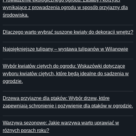
wynikające z prowadzenia ogrodu w sposób przyjazny dla
środowiska.
Dlaczego warto wybrać suszone kwiaty do dekoracji wnętrz?
Najpiękniejsze tulipany – wystawa tulipanów w Wilanowie
Wybór kwiatów ciętych do ogrodu: Wskazówki dotyczące
wyboru kwiatów ciętych, które będą idealne do sadzenia w
ogrodzie.
Drzewa przyjazne dla ptaków: Wybór drzew, które
zapewniają schronienie i pożywienie dla ptaków w ogrodzie.
Warzywa sezonowe: Jakie warzywa warto uprawiać w
różnych porach roku?