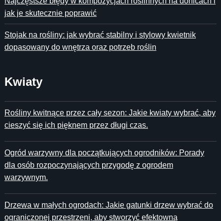
Najczęstsze błędy w kompozycjach roślinnych na donicach i
jak je skutecznie poprawić
Stojak na rośliny: jak wybrać stabilny i stylowy kwietnik
dopasowany do wnętrza oraz potrzeb roślin
Kwiaty
Rośliny kwitnące przez cały sezon: Jakie kwiaty wybrać, aby
cieszyć się ich pięknem przez długi czas.
Ogród warzywny dla początkujących ogrodników: Porady
dla osób rozpoczynających przygodę z ogrodem
warzywnym.
Drzewa w małych ogrodach: Jakie gatunki drzew wybrać do
ograniczonej przestrzeni, aby stworzyć efektowną