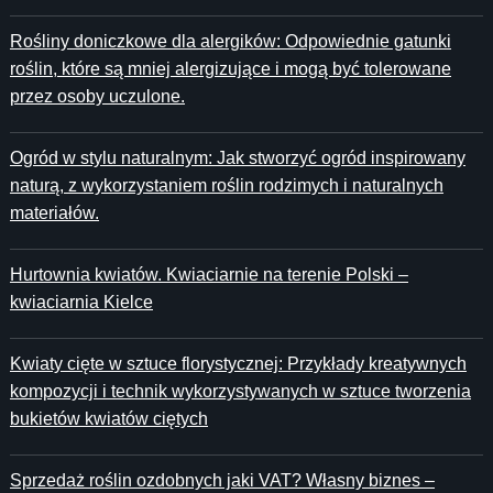
Rośliny doniczkowe dla alergików: Odpowiednie gatunki
roślin, które są mniej alergizujące i mogą być tolerowane
przez osoby uczulone.
Ogród w stylu naturalnym: Jak stworzyć ogród inspirowany
naturą, z wykorzystaniem roślin rodzimych i naturalnych
materiałów.
Hurtownia kwiatów. Kwiaciarnie na terenie Polski –
kwiaciarnia Kielce
Kwiaty cięte w sztuce florystycznej: Przykłady kreatywnych
kompozycji i technik wykorzystywanych w sztuce tworzenia
bukietów kwiatów ciętych
Sprzedaż roślin ozdobnych jaki VAT? Własny biznes –