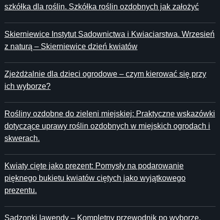
szkółka dla roślin. Szkółka roślin ozdobnych jak założyć
Skierniewice Instytut Sadownictwa i Kwiaciarstwa. Wrzesień
z naturą – Skierniewice dzień kwiatów
Zjeżdżalnie dla dzieci ogrodowe – czym kierować się przy
ich wyborze?
Rośliny ozdobne do zieleni miejskiej: Praktyczne wskazówki
dotyczące uprawy roślin ozdobnych w miejskich ogrodach i
skwerach.
Kwiaty cięte jako prezent: Pomysły na podarowanie
pięknego bukietu kwiatów ciętych jako wyjątkowego
prezentu.
Sadzonki lawendy – Kompletny przewodnik po wyborze,