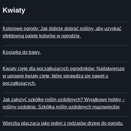
Kwiaty
Kolorowe ogrody: Jak dobrze dobrać rośliny, aby uzyskać
efektowną paletę kolorów w ogrodzie.
Kosiarka do trawy.
Kwiaty cięte dla początkujących ogrodników: Najłatwiejsze
w uprawie kwiaty cięte, które sprawdzą się nawet u
początkujących.
Jak założyć szkółkę roślin ozdobnych? Wyjątkowe hobby –
rośliny ozdobne. Szkółka roślin ozdobnych mazowieckie
Wierzba płacząca jako jeden z rodzajów drzew do ogrodu.