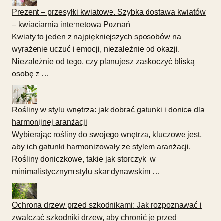
Prezent – przesyłki kwiatowe. Szybka dostawa kwiatów
– kwiaciarnia internetowa Poznań
Kwiaty to jeden z najpiękniejszych sposobów na
wyrażenie uczuć i emocji, niezależnie od okazji.
Niezależnie od tego, czy planujesz zaskoczyć bliską
osobę z …
Rośliny w stylu wnętrza: jak dobrać gatunki i donice dla
harmonijnej aranżacji
Wybierając rośliny do swojego wnętrza, kluczowe jest,
aby ich gatunki harmonizowały ze stylem aranżacji.
Rośliny doniczkowe, takie jak storczyki w
minimalistycznym stylu skandynawskim …
Ochrona drzew przed szkodnikami: Jak rozpoznawać i
zwalczać szkodniki drzew, aby chronić je przed