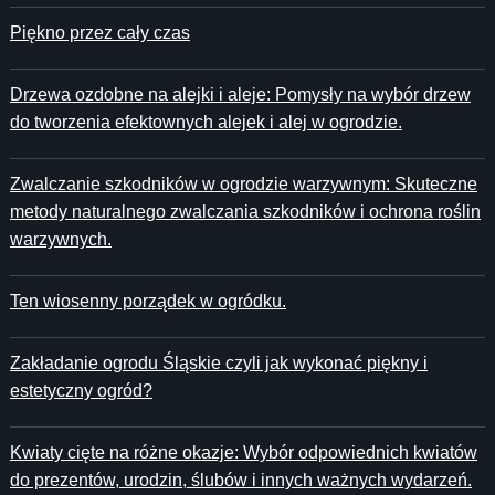
Piękno przez cały czas
Drzewa ozdobne na alejki i aleje: Pomysły na wybór drzew
do tworzenia efektownych alejek i alej w ogrodzie.
Zwalczanie szkodników w ogrodzie warzywnym: Skuteczne
metody naturalnego zwalczania szkodników i ochrona roślin
warzywnych.
Ten wiosenny porządek w ogródku.
Zakładanie ogrodu Śląskie czyli jak wykonać piękny i
estetyczny ogród?
Kwiaty cięte na różne okazje: Wybór odpowiednich kwiatów
do prezentów, urodzin, ślubów i innych ważnych wydarzeń.