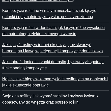
Kompozycje roślinne w małym mieszkaniu: jak łączyć
gatunki i optymalnie wykorzystać przestrzeń zieloną
Kompozycja roślin w donicach: jak łączyć różne wysokości
dla naturalnego efektu i zdrowego wzrostu
Jak łączyć rośliny w jednej ekspozycji, by stworzyć
harmonijną i łatwą w pielęgnacji kompozycję doniczkową
Jak dobrać donice i osłonki do roślin, by stworzyć spójną i
funkcjonalną kompozycję
Najczęstsze błędy w kompozycjach roślinnych na donicach i
jak je skutecznie poprawić
Stojak na rośliny: jak wybrać stabilny i stylowy kwietnik
dopasowany do wnętrza oraz potrzeb roślin