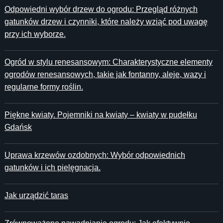
Odpowiedni wybór drzew do ogrodu: Przegląd różnych
gatunków drzew i czynniki, które należy wziąć pod uwagę
przy ich wyborze.
Ogród w stylu renesansowym: Charakterystyczne elementy
ogrodów renesansowych, takie jak fontanny, aleje, wazy i
regularne formy roślin.
Piękne kwiaty. Pojemniki na kwiaty – kwiaty w pudełku
Gdańsk
Uprawa krzewów ozdobnych: Wybór odpowiednich
gatunków i ich pielęgnacja.
Jak urządzić taras