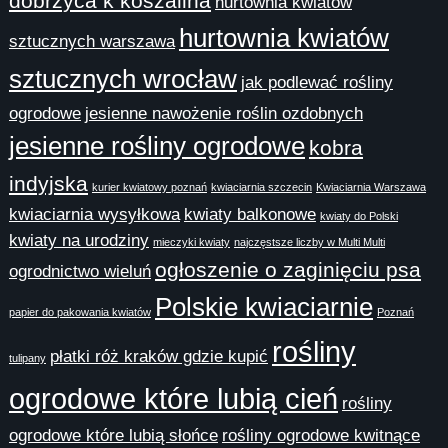
dobrzyca k koszalina
hurtownia kwiatów
hurtownia kwiatów
sztucznych warszawa
sztucznych wrocław
jak podlewać rośliny
ogrodowe
jesienne nawożenie roślin ozdobnych
jesienne rośliny ogrodowe
kobra
indyjska
kurier kwiatowy poznań
kwiaciarnia szczecin
Kwiaciarnia Warszawa
kwiaciarnia wysyłkowa
kwiaty balkonowe
kwiaty do Polski
kwiaty na urodziny
mieczyki kwiaty
najczęstsze liczby w Multi Multi
ogłoszenie o zaginięciu psa
ogrodnictwo wieluń
Polskie kwiaciarnie
papier do pakowania kwiatów
Poznań
rośliny
płatki róż kraków gdzie kupić
tulipany
ogrodowe które lubią cień
rośliny
ogrodowe które lubią słońce
rośliny ogrodowe kwitnące